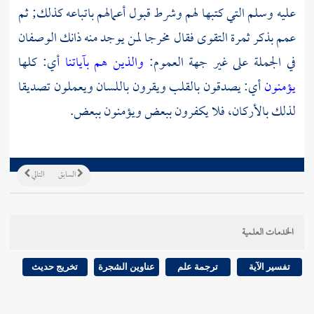
عليه وسلم التي كتبها لهم وشرط قبول أعمالهم باتباعه كذلك; ثم
عمم بذكر ثمرة التقوى فقال مخرجا لمن يوجد منه ذانك الوصفان
في الجملة على غير جهة العموم:
والذين هم بآياتنا
أي: كلها
يؤمنون
أي: يصدقون بالقلب ويقرون باللسان ويعملون تصديقا
لذلك بالأركان، فلا يكفرون ببعض ويؤمنون ببعض.
السابق
التالي
الخدمات العلمية
تفسير الآية
ترجمة علم
عناوين الشجرة
تخريج حديث