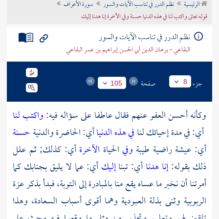
الرئيسية
نظم الدرر في تناسب الآيات والسور
سورة الأعراف
تراجم الأعلام
قوله تعالى واكتب لنا في هذه الدنيا حسنة وفي الآخرة إنا هدنا إليك
نظم الدرر في تناسب الآيات والسور
البقاعي - برهان الدين أبي الحسن إبراهيم بن عمر البقاعي
جزء
صفحة
8
105
وكأنه أحسن العفو عنهم فقال عاطفا على سؤاله فيه:
واكتب لنا
أي: في مدة إحيائك لنا
في هذه الدنيا
أي: الحاضرة والدنية
حسنة
أي: عيشة راضية طيبة
وفي
الحياة
الآخرة
أي: كذلك; ثم علل
ذلك بقوله:
إنا هدنا
أي: تبنا
إليك
أي: عما لا يليق بجنابك كما
أمرتنا أن نخبر ما عساه يقع منا بالمبادرة إلى التوبة، فبدأ بذكر عزة
الربوبية وثنى بذلة العبودية وهما أقوى أسباب السعادة، وهذا
تلقين لهم وتعليم وتحذير من مثل ما وقعوا فيه وحث على