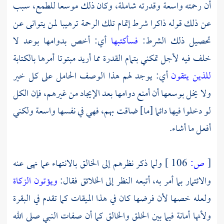
أن رحمته واسعة وقدرته شاملة، وكان ذلك موسعا للطمع، سبب
عن ذلك قوله ذاكرا شرط إتمام تلك الرحمة ترهيبا لمن يتوانى عن
تحصيل ذلك الشرط:
فسأكتبها
أي: أخص بدوامها بوعد لا
خلف فيه لأجل تمكني بتمام القدرة مما أريد مبتوتا أمرها بالكتابة
للذين يتقون
أي: يوجد لهم هذا الوصف الحامل على كل خير
ولا يخل بوسعها أن أمنع دوامها بعد الإيجاد من غيرهم، فإن الكل
لو دخلوا فيها دائما [ما] ضاقت بهم، فهي في نفسها واسعة ولكني
أفعل ما أشاء.
[
ص:
106 ]
ولما ذكر نظرهم إلى الخالق بالانتهاء عما نهى عنه
والائتمار بما أمر به، أتبعه النظر إلى الخلائق فقال:
ويؤتون الزكاة
ولعله خصها لأن فرضها كان في هذا الميقات كما تقدم في البقرة
ولأنها أمانة فيما بين الخلق والخالق كما أن صفات النبي صلى الله