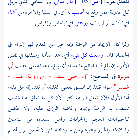
المطلق بقوله:
[
ص:
105 ]
قال عذابي
أي: انتقامي الذي يزيل
كل عذوبة عمن وقع به
أصيب به
أي: في الدنيا والآخرة
من أشاء
أي: أذنب أو لم يذنب
ورحمتي
أي: إنعامي وإكرامي.
ولما كان الإيجاد من الرحمة فإنه خير من العدم فهو إكرام في
الجملة، قال:
وسعت كل شيء
أي: هذا شأنها وصفتها في نفس
الأمر وإن بلغ في القبائح ما عساه أن يبلغ، وهذا معنى حديث
أبي
هريرة
في الصحيح:
"إن رحمتي سبقت - وفي رواية: غلبت -
غضبي"
سواء قلنا: إن السبق بمعنى الغلبة، أو قلنا: إنه على بابه،
أما الأول فلأن تعلق الرحمة أكثر؛ لأن كل ما تعلق به الغضب
تعلقت به الرحمة بإيجاد وإفاضة الرزق عليه، ولا عكس
كالحيوانات العجم والجمادات وأهل السعادة من المؤمنين
والملائكة والحور وغيرهم من جنود الله التي لا تحصى. ولما أعلم