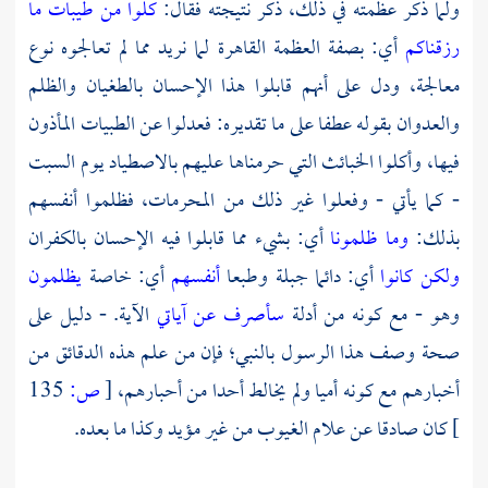
ولما ذكر عظمته في ذلك، ذكر نتيجته فقال:
كلوا من طيبات ما
رزقناكم
أي: بصفة العظمة القاهرة لما نريد مما لم تعالجوه نوع
معالجة، ودل على أنهم قابلوا هذا الإحسان بالطغيان والظلم
والعدوان بقوله عطفا على ما تقديره: فعدلوا عن الطبيات المأذون
فيها، وأكلوا الخبائث التي حرمناها عليهم بالاصطياد يوم السبت
- كما يأتي - وفعلوا غير ذلك من المحرمات، فظلموا أنفسهم
بذلك:
وما ظلمونا
أي: بشيء مما قابلوا فيه الإحسان بالكفران
ولكن كانوا
أي: دائما جبلة وطبعا
أنفسهم
أي: خاصة
يظلمون
وهو - مع كونه من أدلة
سأصرف عن آياتي
الآية. - دليل على
صحة وصف هذا الرسول بالنبي؛ فإن من علم هذه الدقائق من
أخبارهم مع كونه أميا ولم يخالط أحدا من أحبارهم،
[
ص:
135
]
كان صادقا عن علام الغيوب من غير مؤيد وكذا ما بعده.