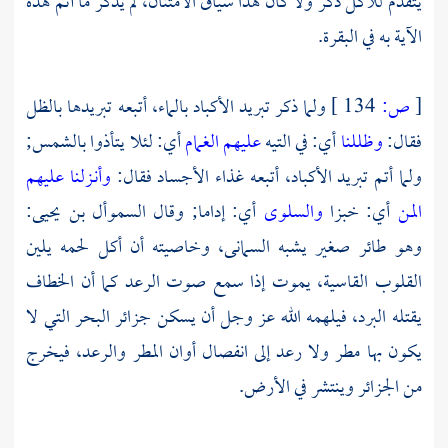
يتقدم للأكل ذكر ولا كان هذا سياق الامتنان، لم يذكر ما أتم هذه
الآية به في البقرة.
[
ص:
134 ]
ولما ذكر تبريد الأكباد بالماء، أتبعه تبريدها بالظل
فقال:
وظللنا
أي: في التيه
عليهم الغمام
أي: لئلا يتأذوا بالشمس;
ولما أتم تبريد الأكباد، أتبعه غذاء الأجساد فقال:
وأنـزلنا عليهم
المن
أي: خبزا
والسلوى
أي: إداما; وقال
السموأل بن يحيى:
وهو طائر صغير يشبه السمانى، وخاصيته أن أكل لحمه يلين
القلوب القاسية، يموت إذا سمع صوت الرعد كما أن الخطاف
يقتله البرد، فيلهمه الله عز وجل أن يسكن جزائر البحر التي لا
يكون بها مطر ولا رعد إلى انفصال أوان المطر والرعد، فيخرج
من الجزائر وينتشر في الأرض.