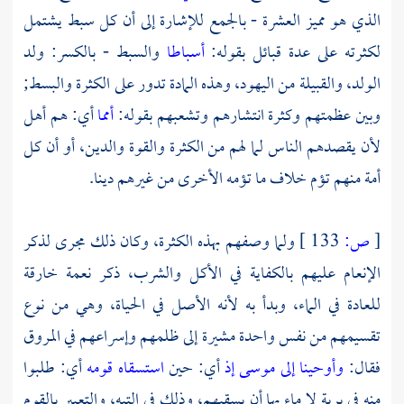
الذي هو مميز العشرة - بالجمع للإشارة إلى أن كل سبط يشتمل
لكثرته على عدة قبائل بقوله:
أسباطا
والسبط - بالكسر: ولد
الولد، والقبيلة من اليهود، وهذه المادة تدور على الكثرة والبسط;
وبين عظمتهم وكثرة انتشارهم وتشعبهم بقوله:
أمما
أي: هم أهل
لأن يقصدهم الناس لما لهم من الكثرة والقوة والدين، أو أن كل
أمة منهم تؤم خلاف ما تؤمه الأخرى من غيرهم دينا.
[
ص:
133 ]
ولما وصفهم بهذه الكثرة، وكان ذلك مجرى لذكر
الإنعام عليهم بالكفاية في الأكل والشرب، ذكر نعمة خارقة
للعادة في الماء، وبدأ به لأنه الأصل في الحياة، وهي من نوع
تقسيمهم من نفس واحدة مشيرة إلى ظلمهم وإسراعهم في المروق
فقال:
وأوحينا إلى موسى إذ
أي: حين
استسقاه قومه
أي: طلبوا
منه في برية لا ماء بها أن يسقيهم، وذلك في التيه، والتعبير بالقوم