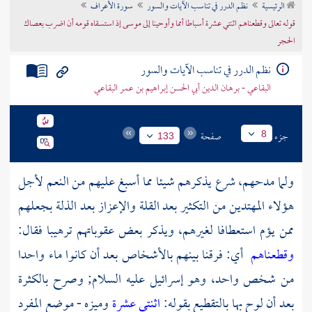
الرئيسية
نظم الدرر في تناسب الآيات والسور
سورة الأعراف
تراجم الأعلام
قوله تعالى وقطعناهم اثنتي عشرة أسباطا أمما وأوحينا إلى موسى إذ استسقاه قومه أن اضرب بعصاك
الحجر
نظم الدرر في تناسب الآيات والسور
البقاعي - برهان الدين أبي الحسن إبراهيم بن عمر البقاعي
جزء
صفحة
8
133
ولما مدحهم، شرع يذكرهم شيئا مما أسبغ عليهم من النعم لأجل
هؤلاء المهتدين من التكثير بعد القلة والإعزاز بعد الذلة بجعلهم
ممن يؤم استعطافا لغيرهم، ويذكر بعض عقوباتهم ترهيبا فقال:
وقطعناهم
أي: فرقنا بينهم بالأشخاص بعد أن كانوا ماء واحدا
من شخص واحد، وهو
إسرائيل
عليه السلام; وصرح بالكثرة
بعد أن لوح بها بالتقطيع بقوله:
اثنتي عشرة
وميزه - موضع المفرد