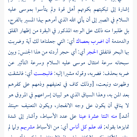
إشارة إلى تبكيتهم بكونهم أهل قوة ولم يتأسوا
بموسى
عليه
السلام في الصبر إلى أن يأتي الله الذي أمرهم بهذا المسير بالفرج،
بل طلبوا منه ذلك على الوجه المذكور في البقرة من إظهار القلق
والدمدمة
أن اضرب بعصاك
أي: التي جعلناها لك آية وضربت
بها البحر فانفلق
الحجر
أي: أي حجر أردته من هذا الجنس; وبين
سبحانه سرعة امتثال
موسى
عليه السلام وسرعة التأثير عن
ضربه بحذف: فضربه، وقوله مشيرا إليه:
فانبجست
أي: فانشقت
وظهرت ونبعت، [وذلك كاف في تعنيفهم وذمهم على كفرهم
بعد المن به، وهذا السياق الذي هو لبيان إسراعهم في المروق هو
لا ينافي أن يكون على وجه الانفجار، ويكون التعنيف حينئذ
أشد]
منه اثنتا عشرة عينا
على عدد الأسباط، وأشار إلى شدة
تمايزها بقوله;
قد علم كل أناس
أي: من الأسباط
مشربهم
ولما لم