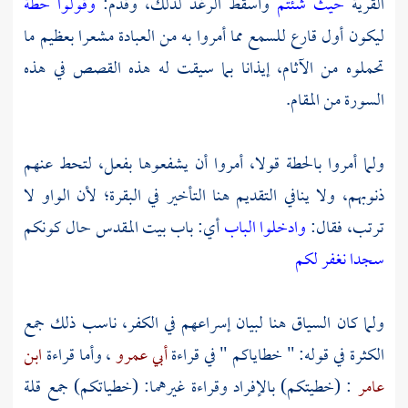
القرية
حيث شئتم
وأسقط الرغد لذلك، وقدم:
وقولوا حطة
ليكون أول قارع للسمع مما أمروا به من العبادة مشعرا بعظيم ما
تحملوه من الآثام، إيذانا بما سيقت له هذه القصص في هذه
السورة من المقام.
ولما أمروا بالحطة قولا، أمروا أن يشفعوها بفعل، لتحط عنهم
ذنوبهم، ولا ينافي التقديم هنا التأخير في البقرة؛ لأن الواو لا
ترتب، فقال:
وادخلوا الباب
أي: باب بيت المقدس حال كونكم
سجدا نغفر لكم
ولما كان السياق هنا لبيان إسراعهم في الكفر، ناسب ذلك جمع
الكثرة في قوله: " خطاياكم " في قراءة
أبي عمرو
، وأما قراءة
ابن
عامر
: (خطيتكم) بالإفراد وقراءة غيرهما: (خطياتكم) جمع قلة