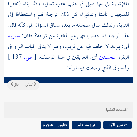
فللإشارة إلى أنها قليل في جنب عفوه تعالى، وكذا بناء (تغفر)
للمجهول تأنيثا وتذكيرا، كل ذلك ترجية لهم واستعطافا إلى
التوبة، ولذلك ساق سبحانه ما بعده مساق السؤال لمن كأنه قال:
هذا الرجاء قد حصل، فهل مع المغفرة من كرامة؟ فقال:
سنـزيد
أي: بوعد لا خلف فيه عن قريب، وهو لا ينافي إثبات الواو في
البقرة
المحسنين
أي: العريقين في هذا الوصف،
[
ص:
137 ]
وللسياق الذي وصفت قيد قوله:
السابق
التالي
الخدمات العلمية
تفسير الآية
ترجمة علم
عناوين الشجرة