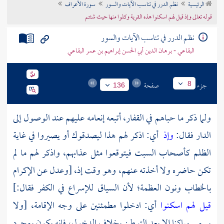
الرئيسية
نظم الدرر في تناسب الآيات والسور
سورة الأعراف
تراجم الأعلام
قوله تعالى وإذ قيل لهم اسكنوا هذه القرية وكلوا منها حيث شئتم
نظم الدرر في تناسب الآيات والسور
البقاعي - برهان الدين أبي الحسن إبراهيم بن عمر البقاعي
جزء
صفحة
8
136
ولما ذكر ما حباهم في القفار، أتبعه إنعامه عليهم عند الوصول إلى
الدار فقال:
وإذ
أي: اذكر لهم هذا ليصدقوك أو يصيروا في غاية
الظلم كأصحاب السبت فيتوقعوا مثل عذابهم، واذكر لهم ما لم
تكن حاضره ولا أخذته عنهم، وهو وقت إذ، [وعدل عن الإكرام
بالخطاب ونون العظمة؛ لأن السياق للإسراع في الكفر فقال:]
قيل لهم اسكنوا
أي: ادخلوا مطمئنين على وجه الإقامة، [ولا
يسمى ساكنا إلا بعد التوطن بخلاف الدخول، فإنه يكون بمجرد