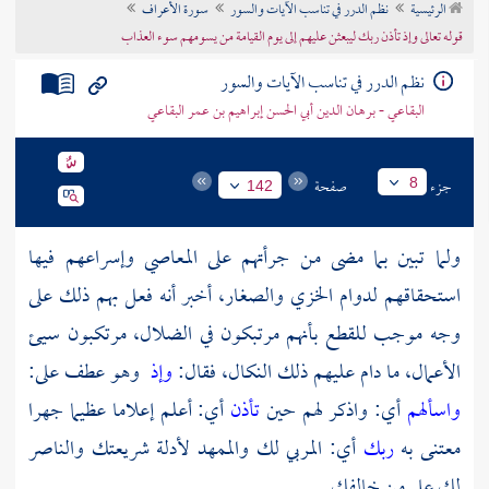
الرئيسية
نظم الدرر في تناسب الآيات والسور
سورة الأعراف
تراجم الأعلام
قوله تعالى وإذ تأذن ربك ليبعثن عليهم إلى يوم القيامة من يسومهم سوء العذاب
نظم الدرر في تناسب الآيات والسور
البقاعي - برهان الدين أبي الحسن إبراهيم بن عمر البقاعي
جزء
صفحة
8
142
ولما تبين بما مضى من جرأتهم على المعاصي وإسراعهم فيها
استحقاقهم لدوام الخزي والصغار، أخبر أنه فعل بهم ذلك على
وجه موجب للقطع بأنهم مرتبكون في الضلال، مرتكبون سيئ
الأعمال، ما دام عليهم ذلك النكال، فقال:
وإذ
وهو عطف على:
واسألهم
أي: واذكر لهم حين
تأذن
أي: أعلم إعلاما عظيما جهرا
معتنى به
ربك
أي: المربي لك والممهد لأدلة شريعتك والناصر
لك على من خالفك.