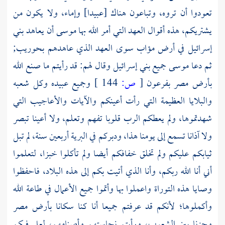
تعودوا أن تروه، وتباعون هناك [عبيدا] وإماء، ولا يكون من
يشتريكم، هذه أقوال العهد التي أمر الله بها
موسى
أن يعاهد بني
إسرائيل في أرض مؤاب سوى العهد الذي عاهدهم بحوريب;
ثم دعا
موسى
جميع بني إسرائيل وقال لهم: قد رأيتم ما صنع الله
بأرض
مصر
بفرعون
[
ص:
144 ]
وجميع عبيده وكل شعبه
والبلايا العظيمة التي رأت أعينكم والآيات والأعاجيب التي
شهدتموها، ولم يعطكم الرب قلوبا تفهم وتعلم، ولا أعينا تبصر
ولا آذانا تسمع إلى يومنا هذا، ودبركم في البرية أربعين سنة، لم تبل
ثيابكم عليكم ولم تخلق خفافكم أيضا ولم تأكلوا خبزا، لتعلموا
أني أنا الله ربكم، وأنا الذي أتيت بكم إلى هذه البلاد، فاحفظوا
وصايا هذه التوراة واعملوا بها وأتموا جميع الأعمال في طاعة الله
وأكملوها؛ لأنكم قد عرفتم جميعا أنا كنا سكانا بأرض مصر
وجزنا بين الشعوب، ورأيتم نجاستهم وأصنامهم، لعل فيكم