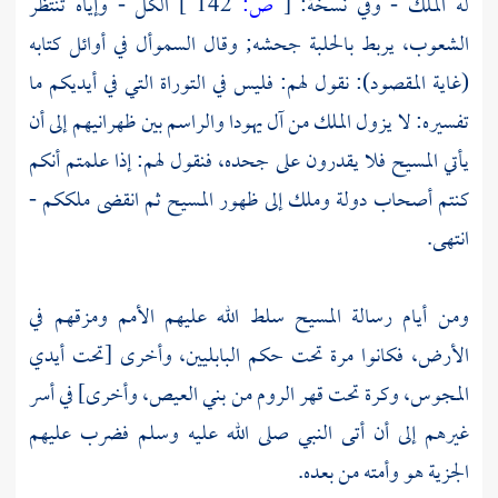
له الملك - وفي نسخة:
[
ص:
142 ]
الكل - وإياه تنتظر
الشعوب، يربط بالحلبة جحشه; وقال
السموأل
في أوائل كتابه
(غاية المقصود): نقول لهم: فليس في التوراة التي في أيديكم ما
تفسيره: لا يزول الملك من آل يهودا والراسم بين ظهرانيهم إلى أن
يأتي المسيح فلا يقدرون على جحده، فنقول لهم: إذا علمتم أنكم
كنتم أصحاب دولة وملك إلى ظهور المسيح ثم انقضى ملككم -
انتهى.
ومن أيام رسالة
المسيح
سلط الله عليهم الأمم ومزقهم في
الأرض، فكانوا مرة تحت حكم البابليين، وأخرى [تحت أيدي
المجوس، وكرة تحت قهر الروم من بني العيص، وأخرى] في أسر
غيرهم إلى أن أتى النبي صلى الله عليه وسلم فضرب عليهم
الجزية هو وأمته من بعده.