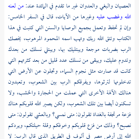
العصيان والبغي والعدوان غير ما تقدم في المائدة عند:
من لعنه
الله وغضب عليه
وغيرها من الآيات، قال في السفر الخامس:
وإن لم تحفظ وتعمل بجميع الوصايا والسنن التي كتبت في هذا
الكتاب وتتق الله ربك وتهب اسمه المحمود المرهوب، يخصك
الرب بضربات موجعة ويبتليك بها، ويبتلي نسلك من بعدك
وتدوم عليك، ويبقى من نسلك عدد قليل من بعد كثرتهم التي
كانت قد صارت مثل نجوم السماء، وتجلون عن الأرض التي
تدخلونها لترثوها، ويفرقكم الرب بين الشعوب، وتعبدون
هنالك الآلهة الأخرى التي عملت من الحجارة والخشب، ولا
تسكنون أيضا بين تلك الشعوب، ولكن يصير الله قلوبكم هناك
فزعة مرتجفة بالغداة تقولون: متى نمسي؟ وبالعشي تقولون: متى
نصبح؟ وذلك من فزع قلوبكم وخوفكم وقلة حيلتكم، ويردكم
الله إلى أرض مصر في ألوف في الطريق الذي قال الرب: لا