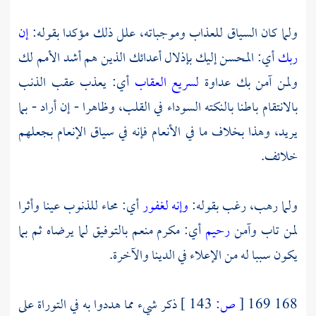
ولما كان السياق للعذاب وموجباته، علل ذلك مؤكدا بقوله:
إن
ربك
أي: المحسن إليك بإذلال أعدائك الذين هم أشد الأمم لك
ولمن آمن بك عداوة
لسريع العقاب
أي: يعذب عقب الذنب
بالانتقام باطنا بالنكته السوداء في القلب، وظاهرا - إن أراد - بما
يريد، وهذا بخلاف ما في الأنعام فإنه في سياق الإنعام بجعلهم
خلائف.
ولما رهب، رغب بقوله:
وإنه لغفور
أي: محاء للذنوب عينا وأثرا
لمن تاب وآمن
رحيم
أي: مكرم منعم بالتوفيق لما يرضاه ثم بما
يكون سببا له من الإعلاء في الدينا والآخرة.
168 169
[
ص:
143 ]
ذكر شيء مما هددوا به في التوراة على