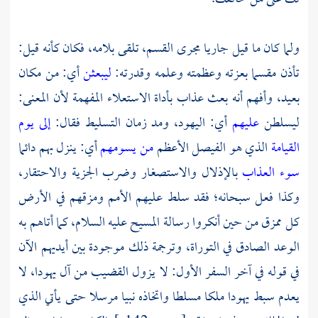
ولما كان ما قيل جاريا مجرى القسم، تلقى بلامه، فكان كأنه قيل:
تأذن مقسما بعزته وعظمته وعلمه وقدرته:
ليبعثن
أي: من مكان
بعيد، وأفهم أنه بعث عذاب بأداة الاستعلاء المفهمة لأن المعنى:
ليسلطن
عليهم
أي: اليهود، ومد زمان التسليط فقال:
إلى يوم
القيامة
الذي هو الفيصل الأعظم
من يسومهم
أي: ينزل بهم دائما
سوء العذاب
بالإذلال والاستصغار وضرب الجزية والاحتقار،
وكذا فعل سبحانه؛ فقد سلط عليهم الأمم ومزقهم في الأرض
كل ممزق من حين أنكروا رسالة المسيح عليه السلام، كما أتاهم به
الوعد الصادق في التوراة، وترجمة ذلك موجودة بين أيديهم الآن
في قوله في آخر السفر الأول: لا يزول القضيب من آل يهودا، لا
يعدم سبط يهودا ملكا مسلطا واتخاذه نبيا مرسلا حتى يأتي الذي