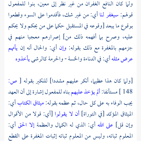
ولما كان النافع الغفران من غير نظر إلى معين، بنوا للمفعول
قولهم:
سيغفر لنا
أي: من غير شك، فأقدموا على السوء وقطعوا
بوقوع ما يبعد [وقوعه في المستقبل حكما على من يحكم ولا يحكم
عليه، وصرح بما أفهمه ذلك من] إصرارهم معجبا منهم في
جزمهم بالمغفرة مع ذلك بقوله:
وإن
أي: والحال أنه إن
يأتهم
عرض مثله
أي: في الدناءة والخسة - والحرمة كالرشى
يأخذوه
[ولما كان هذا عظيما، أنكر عليهم مشددا] للنكير بقوله
[
ص:
148 ]
مستأنفا:
ألم يؤخذ عليهم
بناه للمفعول إشارة إلى أن العهد
يجب الوفاء به على كل حال، ثم عظمه بقوله:
ميثاق الكتاب
أي:
الميثاق المؤكد [في التوراة]
أن لا يقولوا
[أي: قولا من الأقوال
وإن قل]
على الله
أي: الذي له الكمال والعظمة
إلا الحق
أي:
المعلوم ثباته، وليس من المعلوم ثباته إثبات المغفرة على القطع