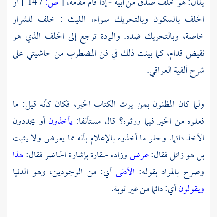
يقال: هو خلف صدق من أبيه - إذا قام مقامه،
[
ص:
147 ]
أو
الخلف بالسكون وبالتحريك سواء،
الليث
: خلف للشرار
خاصة، وبالتحريك ضده. والمادة ترجع إلى الخلف الذي هو
نقيض قدام، كما بينت ذلك في فن المضطرب من حاشيتي على
شرح ألفية
العراقي.
ولما كان المظنون بمن يرث الكتاب الخير، فكان كأنه قيل: ما
فعلوه من الخير فيما ورثوه؟ قال مستأنفا:
يأخذون
أو يجددون
الأخذ دائما، وحقر ما أخذوه بالإعلام بأنه مما يعرض ولا يثبت
بل هو زائل فقال:
عرض
وزاده حقارة بإشارة الحاضر فقال:
هذا
وصرح بالمراد بقوله:
الأدنى
أي: من الوجودين، وهو الدنيا
ويقولون
أي: دائما من غير توبة.