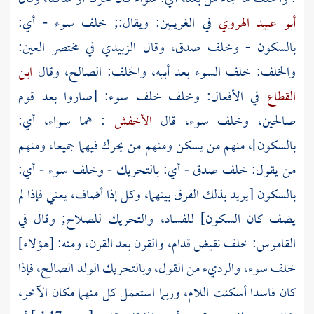
أبو عبيد الهروي
في الغريبين: ويقال:; خلف سوء - أي:
بالسكون -
وخلف
صدق، وقال
الزبيدي
في مختصر العين:
والخلف: خلف السوء بعد أبيه، والخلف: الصالح، وقال
ابن
القطاع
في الأفعال: وخلف خلف سوء: [صاروا بعد قوم
صالحين، وخلف سوء، قال
الأخفش
: هما سواء، أي:
بالسكون]، منهم من يسكن ومنهم من يحرك فيهما جميعا، ومنهم
من يقول: خلف صدق - أي: بالتحريك - وخلف سوء - أي:
بالسكون [يريد بذلك الفرق بينهما، وكل إذا أضاف، يعني فإذا لم
يضف كان السكون] للفساد، والتحريك للصلاح; وقال في
القاموس: خلف نقيض قدام، والقرن بعد القرن، ومنه: [هؤلاء]
خلف سوء، والرديء من القول، وبالتحريك الولد الصالح، فإذا
كان فاسدا أسكنت اللام، وربما استعمل كل منهما مكان الآخر،