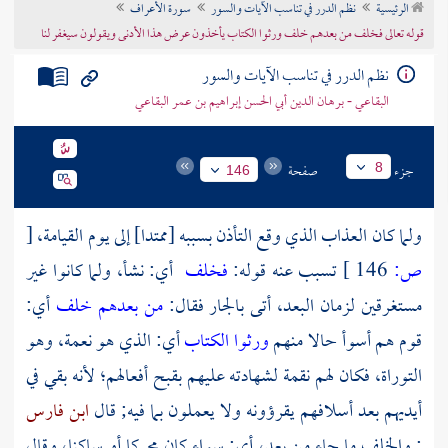
الرئيسية
نظم الدرر في تناسب الآيات والسور
سورة الأعراف
تراجم الأعلام
قوله تعالى فخلف من بعدهم خلف ورثوا الكتاب يأخذون عرض هذا الأدنى ويقولون سيغفر لنا
نظم الدرر في تناسب الآيات والسور
البقاعي - برهان الدين أبي الحسن إبراهيم بن عمر البقاعي
جزء
صفحة
8
146
ولما كان العذاب الذي وقع التأذن بسببه [ممتدا] إلى يوم القيامة،
[
ص:
146 ]
تسبب عنه قوله:
فخلف
أي: نشأ، ولما كانوا غير
مستغرقين لزمان البعد، أتى بالجار فقال:
من بعدهم خلف
أي:
قوم هم أسوأ حالا منهم
ورثوا الكتاب
أي: الذي هو نعمة، وهو
التوراة، فكان لهم نقمة لشهادته عليهم بقبح أفعالهم؛ لأنه بقي في
أيديهم بعد أسلافهم يقرؤونه ولا يعملون بما فيه; قال
ابن فارس
: والخلف ما جاء من بعد، أي: سواء كان محركا أو ساكنا، وقال