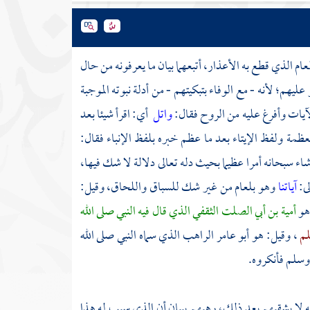
لعام الذي قطع به الأعذار، أتبعهما بيان ما يعرفونه من حال
يهم؛ لأنه - مع الوفاء بتبكيتهم - من أدلة نبوته الموجبة
الآيات وأفرغ عليه من الروح فقال:
واتل
أي: اقرأ شيئا بعد
ظمة ولفظ الإيتاء بعد ما عظم خبره بلفظ الإنباء فقال:
شاء سبحانه أمرا عظيما بحيث دله تعالى دلالة لا شك فيها،
ى:
آياتنا
وهو بلعام من غير شك للسباق واللحاق، وقيل:
 هو
أمية بن أبي الصلت الثقفي
الذي قال فيه النبي صلى الله
لم
، وقيل: هو
أبو عامر الراهب
الذي سماه النبي صلى الله
 وسلم فأنكروه.
ه لا يشقيهم بعد ذلك، رهبهم ببيان أن الذي سبب له هذا