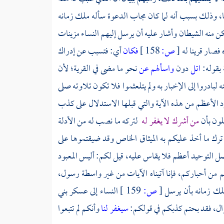
ا، وذلك بسبب أنه لما كان مجاب الدعوة سأله ملك زمانه
كن منه الشيطان وأشار عليه أن يرسل إليهم النساء مزينات
فصار قرينا له
[
ص:
158 ]
فكان
أي: فتسبب عن إدراك
 بقوله:
اتل
دون
واسألهم عن
نحو ما مضى في القرية؛ لأن
بادروا إلى الإخبار به ولم يتلعثموا فلا تكون تلاوته صلى
ود الأعظم من هذه الآية والتي قبلها الاستدلال على كذب
ئلون بأن
من أشرك لا يغفر له
لتركه ما نصب له من الأدلة
ترك ما أخذ عليكم به الميثاق الخاص وقد ضيقتموها على
أصل التوحيد أعظم فلا يقاس عليه، قيل لكم: أليس المعبود
م من أحباركم، فإنا آتيناه الآيات من غير واسطة رسول،
لك زمانه بأن يرسل
[
ص:
159 ]
النساء إلى عسكر بني
وال، فقد بحتم كذبكم في قولكم:
سيغفر لنا
وأنكم لم تتبعوا