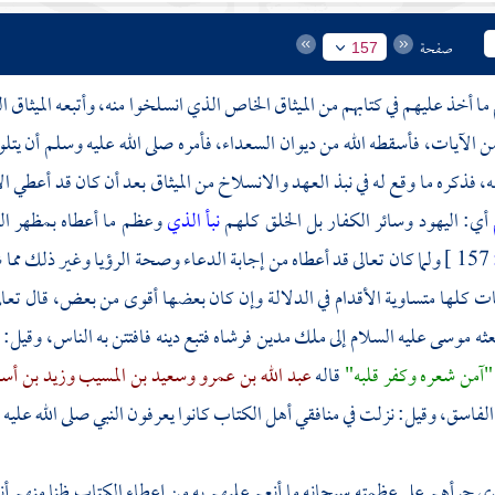
صفحة
157
 ما أخذ عليهم في كتابهم من الميثاق الخاص الذي انسلخوا منه، وأتبعه الميثاق ا
 الآيات، فأسقطه الله من ديوان السعداء، فأمره صلى الله عليه وسلم أن يتلو عل
ه، فذكره ما وقع له في نبذ العهد والانسلاخ من الميثاق بعد أن كان قد أعطي 
أي: اليهود وسائر الكفار بل الخلق كلهم
نبأ الذي
وعظم ما أعطاه بمظهر الع
157 ]
ولما كان تعالى قد أعطاه من إجابة الدعاء وصحة الرؤيا وغير ذلك مما 
ت كلها متساوية الأقدام في الدلالة وإن كان بعضها أقوى من بعض، قال تعال
ثه
موسى
عليه السلام إلى ملك
مدين
فرشاه فتبع دينه فافتتن به الناس، وقيل:
"آمن شعره وكفر قلبه"
قاله
عبد الله بن عمرو
وسعيد بن المسيب
وزيد بن أس
لفاسق، وقيل: نزلت في منافقي أهل الكتاب كانوا يعرفون النبي صلى الله عليه
ذي جرأهم على عظمته سبحانه ما أنعم عليهم به من إعطاء الكتاب ظنا منهم أن