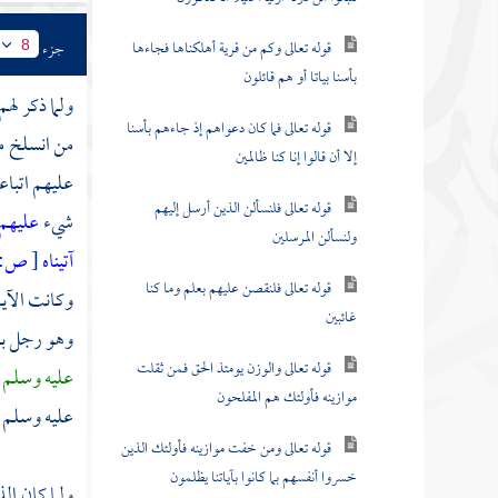
قوله تعالى وكم من قرية أهلكناها فجاءها
جزء
8
بأسنا بياتا أو هم قائلون
ولما ذكر لهم
قوله تعالى فما كان دعواهم إذ جاءهم بأسنا
من انسلخ من
إلا أن قالوا إنا كنا ظالمين
عليهم اتباع
قوله تعالى فلنسألن الذين أرسل إليهم
شيء
عليهم
ولنسألن المرسلين
آتيناه
[
ص:
قوله تعالى فلنقصن عليهم بعلم وما كنا
وكانت الآيا
غائبين
وهو رجل بع
قوله تعالى والوزن يومئذ الحق فمن ثقلت
عليه وسلم 
موازينه فأولئك هم المفلحون
عليه وسلم ا
قوله تعالى ومن خفت موازينه فأولئك الذين
خسروا أنفسهم بما كانوا بآياتنا يظلمون
ولما كان ال