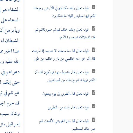
قوله تعالى ولقد مكناكم في الأرض وجعلنا
الشقاء هو إ
لكم فيها معايش قليلا ما تشكرون
الدعاء على
ويأمرهن أن 
قوله تعالى ولقد خلقناكم ثم صورناكم ثم
قلنا للملائكة اسجدوا لآدم
الشيطان له
هذا الخبر م
قوله تعالى قال ما منعك ألا تسجد إذ أمرتك
قال أنا خير منه خلقتني من نار وخلقته من طين
الله عليه و
دعواهم في 
قوله تعالى قال فاهبط منها فما يكون لك أن
تتكبر فيها فاخرج إنك من الصاغرين
حتى إنكم ل
غيركم في تر
قوله تعالى قال أنظرني إلى يوم يبعثون
قد حرم الجم
قوله تعالى قال إنك من المنظرين
وكان سبب ه
قوله تعالى قال فبما أغويتني لأقعدن لهم
إسرائيل متز
صراطك المستقيم