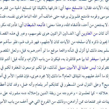
يتاء الآيات فقال:
فانسلخ منها
أي: فارقها بالكيلة كما تنسلخ الحية من قشره
موسى
وقومه فامتنع فلم يزل يرغبه حتى خالف أمر الله اتباعا لهوى نفسه، فتم
لا يمتنعن من أحد، فأشقاه الله، وهذا معنى:
فأتبعه الشيطان
أي: فأدركه مكره 
 أن كان
من الغاوين
أي: الضالين الراكبين هوى نفوسهم، وعبر في هذه القصة
ما يحبون ذكره لأن سلخه من الآيات كان لأجلهم، فهو شرف لهم، فلو سألهم عنه ل
سلم بعد ذلك لما أنزل في شأنه واقعا موقع ما لو أخبرهم به قبل، ولعل المقص
قولهم:
سيغفر لنا
بما هم قائلون به، فيكون من باب الإلزام، وكأنه قيل: أنتم قا
تقولون:
ليس علينا في الأميين سبيل
لذلك، فما لكم توسعون المغفرة لكم في 
ك ما أخذ عليهم به الميثاق العام؟ ما ذلك إلا مجرد هوى، فإن قلتم: الأمر في 
يع؟ وعلى التنزل فمن المسطور في كتابكم أمر بلعام وأنه ضل، وقد كان أعظ
لاكه - كما تعلمون - وخروجه من ربقة الدين وإحلاله دمه مشورته على م
ينات غير ممتنعات ممن أرادهن، وذلك من الفروع التي هي أخف من باب الأم