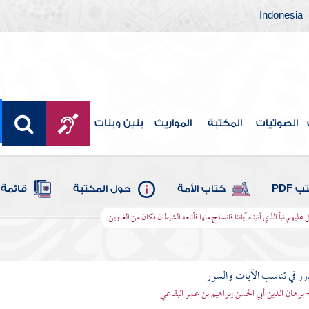
Indonesia
الصوتيات
المكتبة
المواريث
بنين وبنات
 PDF
كتاب الأمة
حول المكتبة
قائمة 
ل عليهم نبأ الذي آتيناه آياتنا فانسلخ منها فأتبعه الشيطان فكان من الغاوين
رر في تناسب الآيات والسور
- برهان الدين أبي الحسن إبراهيم بن عمر البقاعي