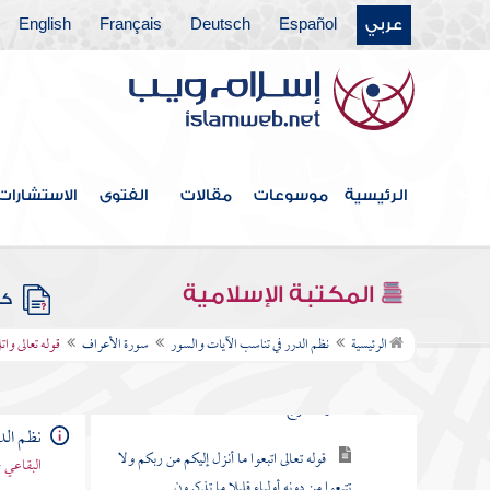
عربي
Español
Deutsch
Français
English
سورة الفاتحة
سورة البقرة
سورة آل عمران
سورة النساء
الرئيسية
موسوعات
مقالات
الفتوى
الاستشارات
سورة " المائدة
سورة الأنعام
المكتبة الإسلامية
كتب
سورة الأعراف
الرئيسية
نظم الدرر في تناسب الآيات والسور
سورة الأعراف
قوله تعالى وات
قوله تعالى المص كتاب أنزل إليك فلا يكن في
صدرك حرج منه
نظم الد
قوله تعالى اتبعوا ما أنزل إليكم من ربكم ولا
البقاعي 
تتبعوا من دونه أولياء قليلا ما تذكرون