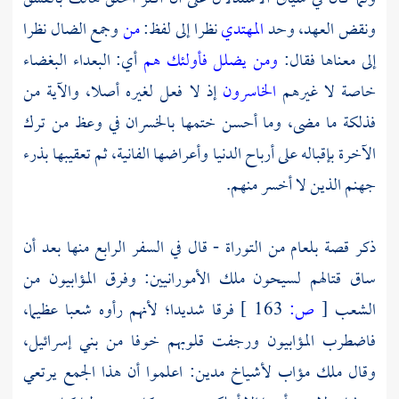
ونقض العهد، وحد
المهتدي
نظرا إلى لفظ:
من
وجمع الضال نظرا
إلى معناها فقال:
ومن يضلل فأولئك هم
أي: البعداء البغضاء
خاصة لا غيرهم
الخاسرون
إذ لا فعل لغيره أصلا، والآية من
فذلكة ما مضى، وما أحسن ختمها بالخسران في وعظ من ترك
الآخرة بإقباله على أرباح الدنيا وأعراضها الفانية، ثم تعقيبها بذرء
جهنم الذين لا أخسر منهم.
ذكر قصة بلعام من التوراة - قال في السفر الرابع منها بعد أن
ساق قتالهم لسيحون ملك الأمورانيين: وفرق المؤابيون من
الشعب
[
ص:
163 ]
فرقا شديدا؛ لأنهم رأوه شعبا عظيما،
فاضطرب المؤابيون ورجفت قلوبهم خوفا من بني إسرائيل،
وقال ملك مؤاب لأشياخ
مدين:
اعلموا أن هذا الجمع يرتعي