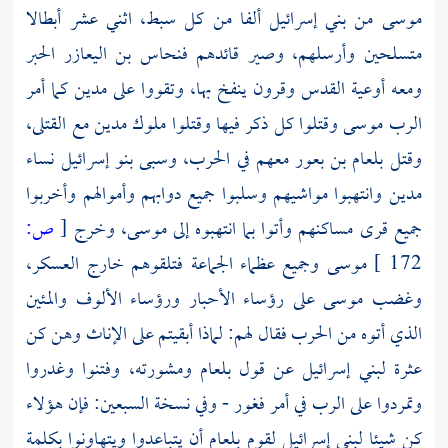
موسى
من بني إسرائيل ألفا من كل سبط، اثني عشر أبطالا
متسلحين وأرسلهم، وصير قائدهم
فنحاس بن اليعازر
الحبر
ومعه أوعية القدس وقرون ينفخ بها، وتقووا على مدين كما أمر
الرب
موسى
وقتلوا كل ذكر فيها وقتلوا ملوك مدين مع القتلى،
وقتل
بلعام بن بعور
معهم في الحرب، وسبى بنو إسرائيل نساء
مدين
وانتهبوا مواشيهم وسلبوا جميع دوابهم وأموالهم وأخربوا
جميع قرى مساكنهم وأتوا بما انتهبوه إلى
موسى،
وخرج
[
ص:
172 ]
موسى
وجميع عظماء الجماعة فتلقوهم خارج العسكر،
وغضب
موسى
على رؤساء الأحبار ورؤساء الألوف والمئين
الذي أتوه من الحرب فقال لهم: لماذا أبقيتم على الإناث وهن كن
عثرة لبني إسرائيل عن قول
بلعام
ومشورته، وفتنوا وغدروا
وتمردوا على الرب في أمر فغور - وفي نسخة السبعين: فإن هؤلاء
كن شيئا لبني إسرائيل لقوم
بلعام
أن يتباعدوا ويتهاونوا بكلمة