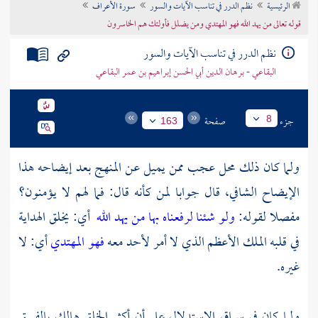
الرئيسية
نظم الدرر في تناسب الآيات والسور
سورة الأعراف
تراجم الأعلام
قوله تعالى من يهد الله فهو المهتدي ومن يضلل فأولئك هم الخاسرون
نظم الدرر في تناسب الآيات والسور
البقاعي - برهان الدين أبي الحسن إبراهيم بن عمر البقاعي
جزء
صفحة
8
163
ولما كان ذلك محل عجب ممن يميل عن المنهج بعد إيضاحه هذا
الإيضاح الشافي، قال جوابا لمن كأنه قال: فما لهم لا يؤمنون؟
مفصلا لقوله:
ولو شئنا لرفعناه بها
من يهد الله
أي: يخلق الهداية
في قلبه الملك الأعظم الذي لا أمر لأحد معه
فهو المهتدي
أي: لا
غيره.
ولما كان في سياق الاستدلال على أن أكثر الخلق هالك بالفسق