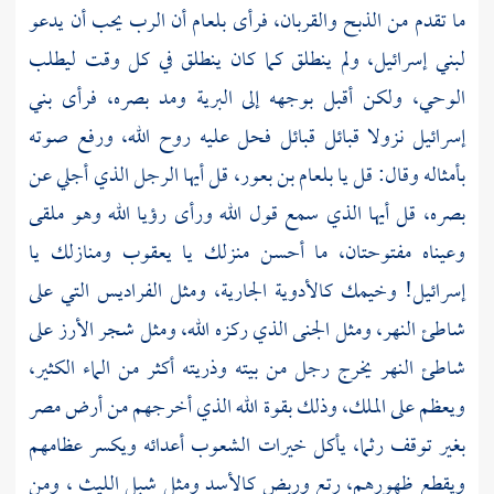
ما تقدم من الذبح والقربان، فرأى
بلعام
أن الرب يحب أن يدعو
لبني إسرائيل، ولم ينطلق كما كان ينطلق في كل وقت ليطلب
الوحي، ولكن أقبل بوجهه إلى البرية ومد بصره، فرأى بني
إسرائيل نزولا قبائل قبائل فحل عليه روح الله، ورفع صوته
بأمثاله وقال: قل يا
بلعام بن بعور،
قل أيها الرجل الذي أجلي عن
بصره، قل أيها الذي سمع قول الله ورأى رؤيا الله وهو ملقى
وعيناه مفتوحتان، ما أحسن منزلك يا
يعقوب
ومنازلك يا
إسرائيل! وخيمك كالأدوية الجارية، ومثل الفراديس التي على
شاطئ النهر، ومثل الجنى الذي ركزه الله، ومثل شجر الأرز على
شاطئ النهر يخرج رجل من بيته وذريته أكثر من الماء الكثير،
ويعظم على الملك، وذلك بقوة الله الذي أخرجهم من أرض
مصر
بغير توقف رثما، يأكل خيرات الشعوب أعدائه ويكسر عظامهم
ويقطع ظهورهم، رتع وربض كالأسد ومثل شبل الليث ، ومن