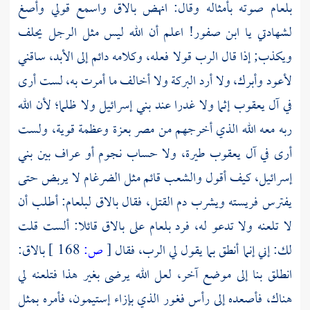
بلعام
صوته بأمثاله وقال: انهض بالاق واسمع قولي وأصغ
لشهادتي يا ابن صفور! اعلم أن الله ليس مثل الرجل يحلف
ويكذب; إذا قال الرب قولا فعله، وكلامه دائم إلى الأبد، ساقني
لأعود وأبرك، ولا أرد البركة ولا أخالف ما أمرت به، لست أرى
في آل يعقوب إثما ولا غدرا عند بني إسرائيل ولا ظلما؛ لأن الله
ربه معه الله الذي أخرجهم من
مصر
بعزة وعظمة قوية، ولست
أرى في آل يعقوب طيرة، ولا حساب نجوم أو عراف بين بني
إسرائيل، كيف أقول والشعب قائم مثل الضرغام لا يربض حتى
يفترس فريسته ويشرب دم القتل، فقال
بالاق
لبلعام:
أطلب أن
لا تلعنه ولا تدعو له، فرد
بلعام
على
بالاق
قائلا: ألست قلت
لك: إني إنما أنطق بما يقول لي الرب، فقال
[
ص:
168 ]
بالاق:
انطلق بنا إلى موضع آخر، لعل الله يرضى بغير هذا فتلعنه لي
هناك، فأصعده إلى رأس فغور الذي بإزاء إستيمون، فأمره بمثل