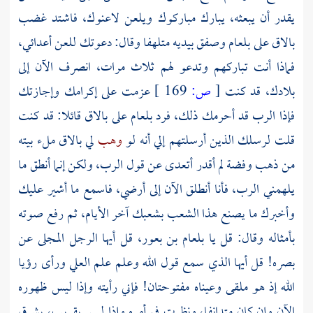
يقدر أن يبعثه، يبارك مباركوك ويلعن لاعنوك، فاشتد غضب
بالاق
على
بلعام
وصفق بيديه متلهفا وقال: دعوتك للعن أعدائي،
فماذا أنت تباركهم وتدعو لهم ثلاث مرات، انصرف الآن إلى
بلادك، قد كنت
[
ص:
169 ]
عزمت على إكرامك وإجازتك
فإذا الرب قد أحرمك ذلك، فرد بلعام على بالاق قائلا: قد كنت
قلت لرسلك الذين أرسلتهم إلي أنه لو
وهب
لي بالاق ملء بيته
من ذهب وفضة لم أقدر أتعدى عن قول الرب، ولكن إنما أنطق ما
يلهمني الرب، فأنا أنطلق الآن إلى أرضي، فاسمع ما أشير عليك
وأخبرك ما يصنع هذا الشعب بشعبك آخر الأيام، ثم رفع صوته
بأمثاله وقال: قل يا بلعام بن بعور، قل أيها الرجل المجلى عن
بصره! قل أيها الذي سمع قول الله وعلم علم العلي ورأى رؤيا
الله إذ هو ملقى وعيناه مفتوحتان! فإني رأيته وإذا ليس ظهوره
الآن وإن كان متدانفا، ونظرت في أمره وإذا ليس بقريب، يشرق