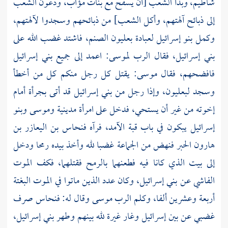
شاطيم، وبدأ الشعب [أن يسفح مع بنات مؤاب، ودعون الشعب
إلى ذبائح آلهتهم، وأكل الشعب] من ذبائحهم وسجدوا لآلهتهم،
وكمل بنو إسرائيل لعبادة بعليون الصنم، فاشتد غضب الله على
بني إسرائيل، فقال الرب
لموسى:
اعمد إلى جميع بني إسرائيل
فافضحهم، فقال
موسى:
يقتل كل رجل منكم كل من أخطأ
وسجد لبعليون، وإذا رجل من بني إسرائيل قد أتى بجرأة أمام
إخوته من غير أن يستحي، فدخل على امرأة مدينية
وموسى
وبنو
إسرائيل يبكون في باب قبة الآمد، فرآه
فنحاس بن اليعازر بن
هارون
الحبر فنهض من الجماعة غضبا لله وأخذ بيده رمحا ودخل
إلى بيت الذي كانا فيه فطعنهما بالرمح فقتلهما، فكف الموت
الفاشي عن بني إسرائيل، وكان عدد الذين ماتوا في الموت البغتة
أربعة وعشرين ألفا، وكلم الرب
موسى
وقال له: فنحاس صرف
غضبي عن بين إسرائيل وغار غيرة لله بينهم وطهر بني إسرائيل،