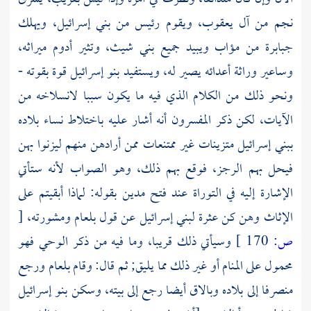
نجم من آل
يعقوب،
ويقوم رئيس من بني إسرائيل، ويهلك
جبابرة من مؤاب ويبيد جميع بني شيث، وتثير أدوم ميراثه،
وساعير وراثة أعدائه يصير له، ويستفيد بنو إسرائيل قوة بقوته -
ونحو ذلك من الكلام الذي فيه ما يكون سببا لانسلاخه من
الآيات، لكن ذكر المفسرون أنه أشار عليه باختلاط نساء بلاده
ببني إسرائيل متزينات غير ممتنعات ممن أرادهن منهم ليزنوا بهن
فيحل بهم الرجز، فوقع بهم ذلك، وهو الصواب لأنه ستأتي
الإشارة إليه في التوراة عند فتح
مدين
بقوله: لماذا أبقيتم على
الإثاث وهن كن عثرة لبني إسرائيل عن قول
بلعام
ومشورته،
[
ص:
170 ]
وسيأتي ذلك قريبا، وما فيه من ذكر الوحي فهو
محمول على المنام أو غير ذلك مما يليق; ثم قال: وقام
بلعام
ورجع
منصرفا إلى بلاده وبالاق أيضا رجع إلى بيته، وسكن بنو إسرائيل