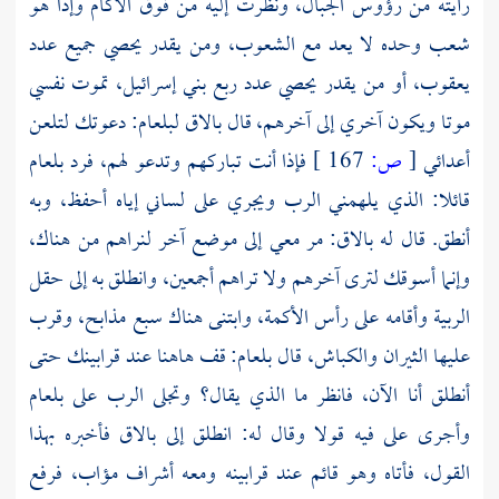
رأيته من رؤوس الجبال، ونظرت إليه من فوق الآكام وإذا هو
شعب وحده لا يعد مع الشعوب، ومن يقدر يحصي جميع عدد
يعقوب، أو من يقدر يحصي عدد ربع بني إسرائيل، تموت نفسي
موتا ويكون آخري إلى آخرهم، قال
بالاق
لبلعام:
دعوتك لتلعن
أعدائي
[
ص:
167 ]
فإذا أنت تباركهم وتدعو لهم، فرد
بلعام
قائلا: الذي يلهمني الرب ويجري على لساني إياه أحفظ، وبه
أنطق. قال له
بالاق:
مر معي إلى موضع آخر لنراهم من هناك،
وإنما أسوقك لترى آخرهم ولا تراهم أجمعين، وانطلق به إلى حقل
الربية وأقامه على رأس الأكمة، وابتنى هناك سبع مذابح، وقرب
عليها الثيران والكباش، قال
بلعام:
قف هاهنا عند قرابينك حتى
أنطلق أنا الآن، فانظر ما الذي يقال؟ وتجلى الرب على
بلعام
وأجرى على فيه قولا وقال له: انطلق إلى بالاق فأخبره بهذا
القول، فأتاه وهو قائم عند قرابينه ومعه أشراف مؤاب، فرفع