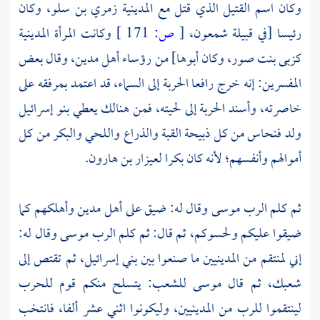
وكان اسم القتيل الذي قتل مع المدينية
زمري بن سلو،
وكان
رئيسا [في قبيلة
شمعون،
[
ص:
171 ]
وكانت المرأة المدينية
كزبى بنت صور،
وكان أبوها] من رؤساء أهل
مدين،
وقال بعض
المفسرين: إنه خرج رافعا الحربة إلى السماء، قد اعتمد بمرفقه على
خاصرته، وأسند الحربة إلى لحيته، فمن هنالك يعطي بنو إسرائيل
ولد
فنحاس
من كل ذبيحة القبة والذراع واللحي والبكر من كل
أموالهم وأنفسهم؛ لأنه كان بكرا
لعيزار بن هارون.
ثم كلم الرب
موسى
وقال له: ضيق على أهل
مدين
وأهلكهم كما
ضيقوا عليكم ولحسوكم، ثم قال: ثم كلم الرب
موسى
وقال له:
إني لمنتقم من المدينيين ما صنعوا بين بني إسرائيل، ثم تقتص إلى
شعبك، ثم قال
موسى
للشعب: يتسلح منكم قوم للحرب
لينتقموا للرب من المدينيين، وليكونوا اثني عشر ألفا، فانتخب