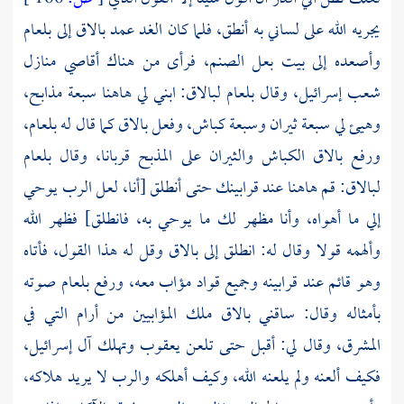
يجريه الله على لساني به أنطق، فلما كان الغد عمد بالاق إلى
بلعام
وأصعده إلى بيت بعل الصنم، فرأى من هناك أقاصي منازل
شعب إسرائيل، وقال
بلعام
لبالاق:
ابني لي هاهنا سبعة مذابح،
وهيئ لي سبعة ثيران وسبعة كباش، وفعل
بالاق
كما قال له
بلعام،
ورفع
بالاق
الكباش والثيران على المذبح قربانا، وقال
بلعام
لبالاق:
قم هاهنا عند قرابينك حتى أنطلق [أنا، لعل الرب يوحي
إلي ما أهواه، وأنا مظهر لك ما يوحي به، فانطلق] فظهر الله
وألهمه قولا وقال له: انطلق إلى بالاق وقل له هذا القول، فأتاه
وهو قائم عند قرابينه وجميع قواد مؤاب معه، ورفع
بلعام
صوته
بأمثاله وقال: ساقني
بالاق
ملك المؤابيين من أرام التي في
المشرق، وقال لي: أقبل حتى تلعن
يعقوب
وتهلك آل إسرائيل،
فكيف ألعنه ولم يلعنه الله، وكيف أهلكه والرب لا يريد هلاكه،