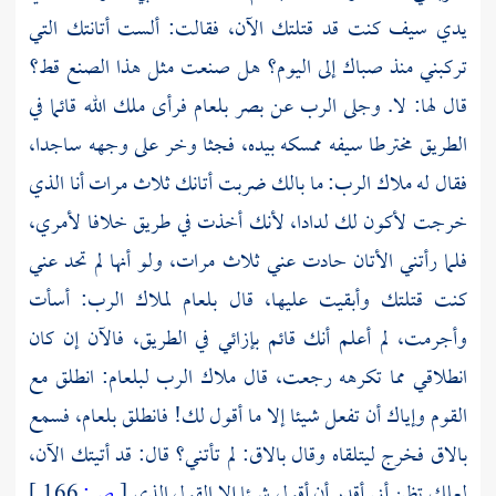
يدي سيف كنت قد قتلتك الآن، فقالت: ألست أتانتك التي
تركبني منذ صباك إلى اليوم؟ هل صنعت مثل هذا الصنع قط؟
قال لها: لا. وجلى الرب عن بصر بلعام فرأى ملك الله قائما في
الطريق مخترطا سيفه ممسكه بيده، فجثا وخر على وجهه ساجدا،
فقال له ملاك الرب: ما بالك ضربت أتانك ثلاث مرات أنا الذي
خرجت لأكون لك لدادا، لأنك أخذت في طريق خلافا لأمري،
فلما رأتني الأتان حادت عني ثلاث مرات، ولو أنها لم تحد عني
كنت قتلتك وأبقيت عليها، قال بلعام لملاك الرب: أسأت
وأجرمت، لم أعلم أنك قائم بإزائي في الطريق، فالآن إن كان
انطلاقي مما تكرهه رجعت، قال ملاك الرب
لبلعام:
انطلق مع
القوم وإياك أن تفعل شيئا إلا ما أقول لك! فانطلق بلعام، فسمع
بالاق فخرج ليتلقاه وقال بالاق: لم تأتني؟ قال: قد أتيتك الآن،
لعلك تظن أني أقدر أن أقول شيئا إلا القول الذي
[
ص:
166 ]