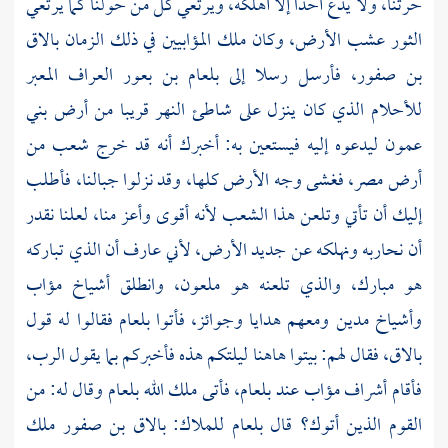
حرثنا، ولا يدع أحدا إلا أهلكه، ويرتعي كل من حولنا كما يرتعي
الثور عشب الأرض، وكان ملك المؤابيين في ذلك الزمان بالاق
بن صفور، فأرسل رسلا إلى
بلعام بن بعور
العراف المعبر
للأحلام الذي كان ينزل على شاطئ النهر قريبا من أرض بني
عمون ليدعوه إليه فيستعين به: أخبرك أنه قد خرج شعب من
أرض
مصر،
فغشى وجه الأرض كلها، وقد نزلوا جبالنا، فأطلب
إليك أن تأتي وتلعن هذا الشعب لأنه أقوى وأعز منا، لعلنا نقدر
أن نحاربه ونهلكه عن جديد الأرض، لأني عارف أن الذي تباركه
هو مبارك، والذي تلعنه هو ملعون، وانطلق أشياخ مؤاب
وأشياخ
مدين
ومعهم هدايا وجوائز، فأتوا
بلعام
فقالوا له قول
بالاق، فقال لهم: بيتوا هاهنا ليلتكم هذه فأخبركم بما يقول الرب،
فأقام أشراف مؤاب عند
بلعام،
فأتى ملك الله
بلعام
وقال له: من
القوم الذين أتوك؟ قال
بلعام
للملاك: بالاق بن صفور ملك