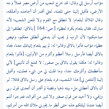
مؤاب أرسل إلي وقال: قد خرج شعب من أرض
مصر
فملأ وجه
الأرض، فأقبل إلينا حتى تلعنه، لعلي أقدر أن أجاهده وأهلكه،
وقال الملاك لبلعام: لا تنطلق مع القوم ولا تلعن الشعب؛ لأنه
مبارك، فقال
بلعام
بكرة لعظماء
[
ص:
164 ]
بالاق: انطلقوا إلى
صاحبكم؛ لأن الرب لم يحب أن يدعني أنطلق معكم، ونهض
عظماء مؤاب فأتوا بالاق وقالوا له: لم يهو بلعام إتيانك معنا، فعاد
بالاق أيضا فأرسل رسلا أعظم وأكرم من الأولين، [فأتوا بلعام
وقالوا له: هكذا يقول بالاق بن صفور: لا تمتنع أن تأتيني] لأني
سأعظمك وأكرمك جدا، وما قلت لي من شيء فعلت، وأقبل
إلينا [لتلعن لي] هذا الشعب، فرد بلعام على رسل بالاق قائلا: لو
أن بالاق أعطاني ملء بيته ذهبا وفضة لم أقدر أن أتعدى قول ربي
وإلهي، ولا أحيد عن قول صغير ولا كبير من أقواله، فعرجوا أنتم
أيضا عندنا ليلتكم هذه حتى أنظر ما يخبرني ملاك الله من أمركم،