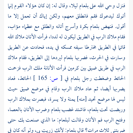
فنزل وحي الله على
بلعام
ليلا، وقال له: إن كان هؤلاء القوم إنما
أتوك ليدعوك فقم فانطلق معهم، ولكن إياك أن تعمل إلا ما
أقول. فنهض بلعام بكرة وأسرج أتانه وانطلق مع عظماء مؤاب،
فقام ملاك الرب في الطريق ليكون له لددا، فرأت الأتان ملاك الله
قائما في الطريق مخترطا سيفه ممسكه في يده، فحادت عن الطريق
وسارت في الحرث، فضربها بلعام ليردها إلى الطريق، فقام ملاك
الرب في طريق ضيق بين كرمين فرأت الأتانة ملك الرب فزحمت
الحائط وضغطت رجل بلعام في
[
ص:
165 ]
الحائط، فعاد
يضربها أيضا، ثم عاد ملاك الرب وقام في موضع ضيق حيث
ليس لها موضع تحيد [منه] يمنة ولا يسرة، فبصرت بملاك الرب
وربضت تحت بلعام، فاشتد غضب بلعام وضرب الأتان بالعصا،
وفتح الرب فم الأتان وقالت لبلعام: ما الذي صنعت بك حتى
ضربتني ثلاث مرات؟ قال بلعام: لأنك زريت بي، ولو أنه كان في