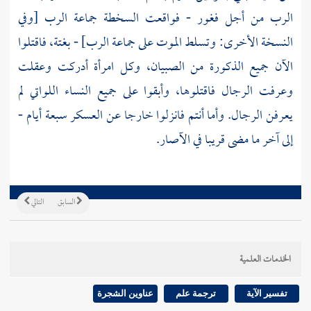
الرب من أجل فغور - فواقعت السخطة جماعة الرب [وفي
النسخة الأخرى: وتسلط الموت على جماعة الرب] - بغتة، فاقتلوا
الآن جميع الذكورة من الصبيان، وكل امرأة أدركت وعقلت
وعرفت الرجال فاقتلوها، وأبقوا على جميع النساء اللواتي لم
يعرفن الرجال. وأما أنتم فانزلوا خارجا عن العسكر سبعة أيام -
إلى آخر ما مضى قريبا في الآصار.
السابق
التالي
الخدمات العلمية
تفسير الآية
ترجمة علم
عناوين الشجرة