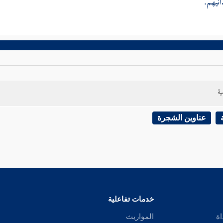
انيهم.
ية
عناوين الشجرة
خدمات تفاعلية
اة
المواريث