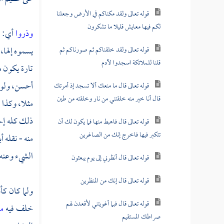
قوله تعالى ولقد مكناكم في الأرض وجعلنا
لكم فيها معايش قليلا ما تشكرون
وذروا
أي: ا
يسموه إلها، 
قوله تعالى ولقد خلقناكم ثم صورناكم ثم
قلنا للملائكة اسجدوا لآدم
تارة يكون م
أحسن، ولورو
قوله تعالى قال ما منعك ألا تسجد إذ أمرتك
قال أنا خير منه خلقتني من نار وخلقته من طين
مثلا، وكذا 
ذلك كله إلح
قوله تعالى قال فاهبط منها فما يكون لك أن
تتكبر فيها فاخرج إنك من الصاغرين
منه - نقله
أب
الشيء وعنه 
قوله تعالى قال أنظرني إلى يوم يبعثون
قوله تعالى قال إنك من المنظرين
ولما كان كأ
قوله تعالى قال فبما أغويتني لأقعدن لهم
خلف فيه
ما
صراطك المستقيم