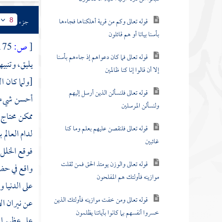
قوله تعالى وكم من قرية أهلكناها فجاءها
جزء
8
بأسنا بياتا أو هم قائلون
[
ص:
175 ]
قوله تعالى فما كان دعواهم إذ جاءهم بأسنا
يليق، وتنبي
إلا أن قالوا إنا كنا ظالمين
[ولما كان ا
قوله تعالى فلنسألن الذين أرسل إليهم
أحسن شيء و
ولنسألن المرسلين
ممكن محتاج
قوله تعالى فلنقصن عليهم بعلم وما كنا
لدام العالم
غائبين
فوقع الخلل،
قوله تعالى والوزن يومئذ الحق فمن ثقلت
واقع في ح
موازينه فأولئك هم المفلحون
على الدنيا 
قوله تعالى ومن خفت موازينه فأولئك الذين
عن نيران ال
خسروا أنفسهم بما كانوا بآياتنا يظلمون
على عظيم ا