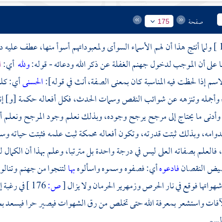
صفحة
175
ولما أنتج هذا أن لهم الأسماء السوأى ولمعبوداتهم أسوأ منها، عطف عليه 
ها على أن الموجب لدخول جهنم الغفلة عن ذكر الله ودعائه - قوله:
ولله
أي:
ا
لاسم إذا لحظت فيه المناسبة كان بمعنى الصفة، أنث في قوله]:
الحسنى
أي: كله
أجمله وتنزهه عن شوائب النقص وسمات الحدث، فكل أفعاله حكمة [و] إنما ك
 وأدنى ما يحتاج إلى مرجح يرجح وجوده، وبذلك نعلم وجود المرجح ونعلم أ
 بدوامه، وبذلك ثبتت قدرته، وتكون أفعاله محمكة ثبت علمه فثبتت حياته وسم
 فالعلم بصفاته العلى ليس في درجة واحدة بل مترتبا، وعلم بهذا أن الكمال له 
ضيض النقصان
فادعوه
أي: فصفوه وسموه واسألوه
بها
لتنجوا من جهنم وتنالوا
وشهواتها فوقع في نار الحرص وزمهرير الحرمان ولا يزال
[
ص:
176 ]
في رغبة إ
آفات واستشعر بمعرفة الله حتى تخلص من رق الشهوات فيصير حرا فيسعد بجمي
لمسمى.