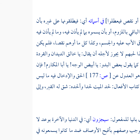
ا أو نقص فيعطلوا]
في أسمائه
أي: فيطلقونها على غيره بأن
ي باللزوم، أو بأن يسموه بما لم يأذن فيه، وما لم يأذن فيه
طلاق الأب عليه والجسم، وكذا كل ما أوهم نقصا، فلم يكن
حبهم لا يجوز لأجله أن يقال: يا خالق الديدان والقردة
ما يقول بعض البدو: يا أبيض الوجه! يا أبا المكارم! فإن
 وهو العدول عن
[
ص:
177 ]
الحق والإدخال فيه ما ليس
كتاب الأفعال: لحد الميت لحدا وألحده: شق له القبر، وإلى
ل بانيا للمفعول:
سيجزون
أي: في الدنيا والآخرة بوعد لا
ا يوجب وصفهم بأقبح الأوصاف ضد ما كانوا يسمعونه في