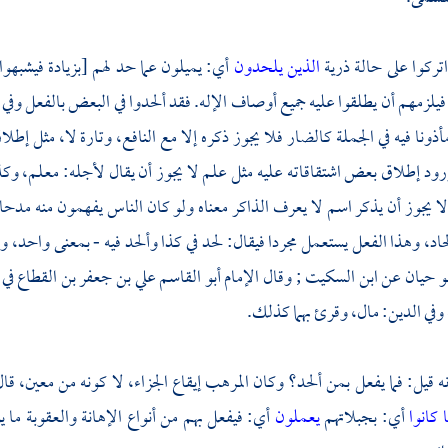
تركوا على حالة ذرية
الذين يلحدون
أي: يميلون عما حد لهم [بزيادة فيشبهو
فيلزمهم أن يطلقوا عليه جميع أوصاف الإله. فقد ألحدوا في البعض بالفعل وفي الباق
أذونا فيه في الجملة كالضار فلا يجوز ذكره إلا مع النافع، وتارة لا، مثل إ
د إطلاق بعض اشتقاقاته عليه مثل علم لا يجوز أن يقال لأجله: معلم، وكذا ل
لا يجوز أن يذكر اسم لا يعرف الذاكر معناه ولو كان الناس يفهمون منه مدحا ك
اد، وهذا الفعل يستعمل مجردا فيقال: لحد في كذا وألحد فيه - بمعنى واحد،
و حيان
عن
ابن السكيت
; وقال
الإمام أبو القاسم علي بن جعفر بن القطاع
في 
وفي الدين: مال، وقرئ بهما كذلك.
نه قيل: فما يفعل بمن ألحد؟ وكان المرهب إيقاع الجزاء، لا كونه من معين، قا
 كانوا
أي: بجبلاتهم
يعملون
أي: فيفعل بهم من أنواع الإهانة والعقوبة م