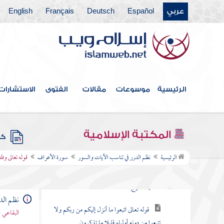
عربي
Español
Deutsch
Français
English
سورة الفاتحة
سورة البقرة
سورة آل عمران
سورة النساء
الرئيسية
موسوعات
مقالات
الفتوى
الاستشارات
سورة " المائدة
سورة الأنعام
المكتبة الإسلامية
كتب
سورة الأعراف
الرئيسية
نظم الدرر في تناسب الآيات والسور
سورة الأعراف
قوله تعالى ولل
قوله تعالى المص كتاب أنزل إليك فلا يكن في
صدرك حرج منه
نظم الد
قوله تعالى اتبعوا ما أنزل إليكم من ربكم ولا
البقاعي 
تتبعوا من دونه أولياء قليلا ما تذكرون