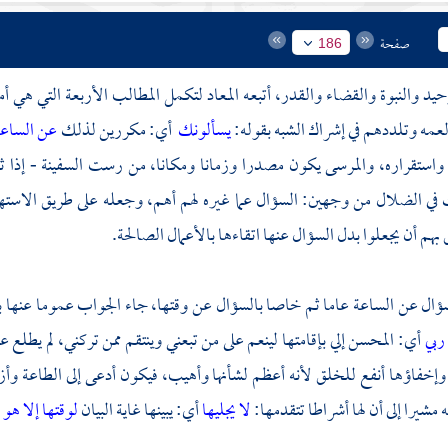
صفحة
186
توحيد والنبوة والقضاء والقدر، أتبعه المعاد لتكمل المطالب الأربعة التي هي 
لعمه وتلددهم في إشراك الشبه بقوله:
يسألونك
أي: مكررين لذلك
عن الساع
واستقراره، والمرسى يكون مصدرا وزمانا ومكانا، من رست السفينة - إذا ثبتت
في الضلال من وجهين: السؤال عما غيره لهم أهم، وجعله على طريق الاستهزا
بهم أن يجعلوا بدل السؤال عنها اتقاءها بالأعمال الصالحة.
سؤال عن الساعة عاما ثم خاصا بالسؤال عن وقتها، جاء الجواب عموما عنها ب
ربي
أي: المحسن إلي بإقامتها لينعم على من تبعني وينتقم ممن تركني، لم يطلع
، وإخفاؤها أنفع للخلق لأنه أعظم لشأنها وأهيب، فيكون أدعى إلى الطاعة 
مشيرا إلى أن لها أشراطا تتقدمها:
لا يجليها
أي: يبينها غاية البيان
لوقتها إلا هو