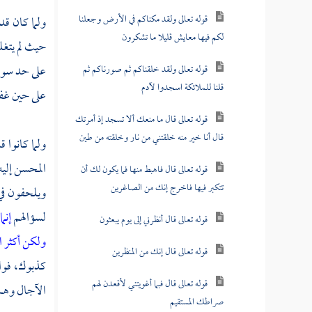
قوله تعالى ولقد مكناكم في الأرض وجعلنا
ولما كان ق
لكم فيها معايش قليلا ما تشكرون
حيث لم يتغل
على حد سواء
قوله تعالى ولقد خلقناكم ثم صورناكم ثم
قلنا للملائكة اسجدوا لآدم
على حين غفل
قوله تعالى قال ما منعك ألا تسجد إذ أمرتك
قال أنا خير منه خلقتني من نار وخلقته من طين
ولما كانوا 
المحسن إليه
قوله تعالى قال فاهبط منها فما يكون لك أن
تتكبر فيها فاخرج إنك من الصاغرين
ويلحفون في 
لسؤالهم
إنم
قوله تعالى قال أنظرني إلى يوم يبعثون
ولكن أكثر 
قوله تعالى قال إنك من المنظرين
كذبوك، فواق
قوله تعالى قال فبما أغويتني لأقعدن لهم
الآجال وهم 
صراطك المستقيم