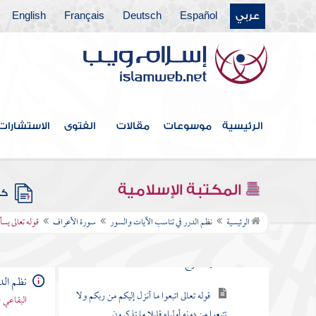
عربي
Español
Deutsch
Français
English
سورة الفاتحة
سورة البقرة
سورة آل عمران
سورة النساء
الرئيسية
موسوعات
مقالات
الفتوى
الاستشارات
سورة " المائدة
سورة الأنعام
المكتبة الإسلامية
كتب
سورة الأعراف
الرئيسية
نظم الدرر في تناسب الآيات والسور
سورة الأعراف
قوله تعالى يسأ
قوله تعالى المص كتاب أنزل إليك فلا يكن في
صدرك حرج منه
نظم الد
قوله تعالى اتبعوا ما أنزل إليكم من ربكم ولا
البقاعي 
تتبعوا من دونه أولياء قليلا ما تذكرون