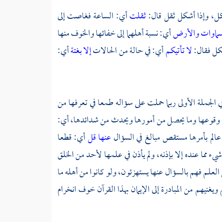
كل، وإذا أشكل ثقل قال:
ثقلت
أي: الساعة فغاصت إلى
لسماوات والأرض
أي: نسبة أهلهما إلى خفائها والخوف منها
لكل فقال:
لا تأتيكم
أي: في حالة من الحالات
إلا بغتة
أي:
ي الجملة الأولى ربما حملت على سؤاله طمعا في تعرفها من
 وقوعها وما يحصل من أمورها ويحدث من شدائدها، أي:
عالم بأمرها مستقص مبالغ في السؤال
عنها قل
أي: قطعا
ء مما عنده إلا بإذنه، ولم يأذن في علمها لأحد من الخلق
العلم فهم بالسؤال عنها يستهزئون، ولو كانوا من أهله ما
يغنيهم من المبادرة إلى الإيمان بهذا القرآن خوف انخرام