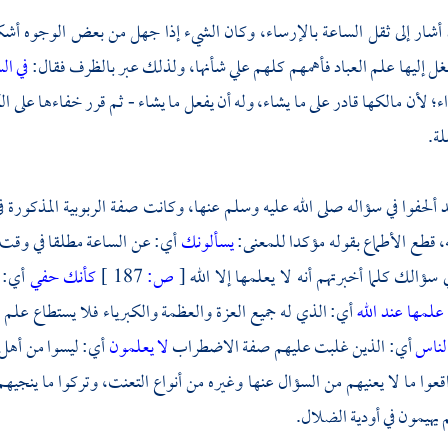
د أشار إلى ثقل الساعة بالإرساء، وكان الشيء إذا جهل من بعض الوجوه أش
غل إليها علم العباد فأهمهم كلهم علي شأنها، ولذلك عبر بالظرف فقال:
في ا
؛ لأن مالكها قادر على ما يشاء، وله أن يفعل ما يشاء - ثم قرر خفاءها على ا
ة.
قد ألحفوا في سؤاله صلى الله عليه وسلم عنها، وكانت صفة الربوبية المذكورة ف
، قطع الأطماع بقوله مؤكدا للمعنى:
يسألونك
أي: عن الساعة مطلقا في وقت
سؤالك كلما أخبرتهم أنه لا يعلمها إلا الله
[
ص:
187 ]
كأنك حفي
أي: 
ا علمها عند الله
أي: الذي له جميع العزة والعظمة والكبرياء فلا يستطاع علم شي
الناس
أي: الذين غلبت عليهم صفة الاضطراب
لا يعلمون
أي: ليسوا من أهل 
عوا ما لا يعنيهم من السؤال عنها وغيره من أنواع التعنت، وتركوا ما ينجيهم و
يهيمون في أودية الضلال.