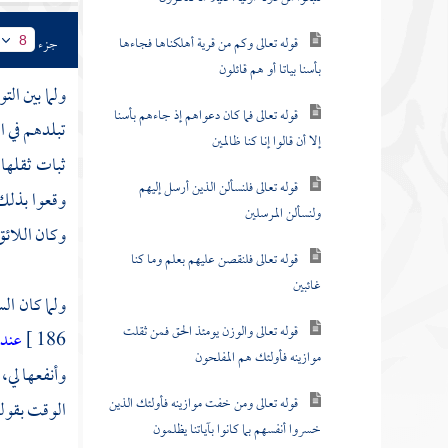
قوله تعالى وكم من قرية أهلكناها فجاءها
جزء
8
بأسنا بياتا أو هم قائلون
ولما بين ال
قوله تعالى فما كان دعواهم إذ جاءهم بأسنا
تبلدهم في ا
إلا أن قالوا إنا كنا ظالمين
ثبات ثقلها 
قوله تعالى فلنسألن الذين أرسل إليهم
وقعوا بذلك 
ولنسألن المرسلين
وكان اللائق 
قوله تعالى فلنقصن عليهم بعلم وما كنا
غائبين
ولما كان ال
قوله تعالى والوزن يومئذ الحق فمن ثقلت
186 ]
عند 
موازينه فأولئك هم المفلحون
وأنفعها لي
قوله تعالى ومن خفت موازينه فأولئك الذين
الوقت بقوله 
خسروا أنفسهم بما كانوا بآياتنا يظلمون