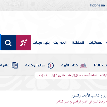
Indonesia
الصوتيات
المكتبة
المواريث
بنين وبنات
 PDF
كتاب الأمة
حول المكتبة
قائمة 
لونك عن الساعة أيان مرساها قل إنما علمها عند ربي لا يجليها لوقتها إلا هو
رر في تناسب الآيات والسور
- برهان الدين أبي الحسن إبراهيم بن عمر البقاعي