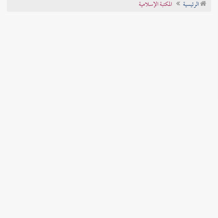
الرئيسية
المكتبة الإسلامية
تراجم الأعلام