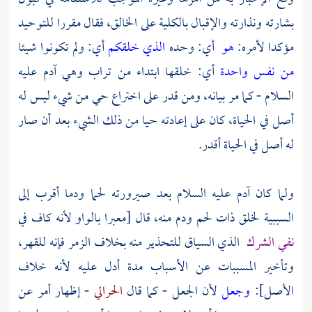
بشارته ونذارته والإقبال بالكلية على الخالق، فقال مقررا للتوحيد
مؤكدا لأمره:
هو
أي: وحده
الذي خلقكم
أي: ولم تكونوا شيئا
من نفس واحدة
أي: خلقها ابتداء من تراب وهي
آدم
عليه
السلام - كما مر بيانه، ومن قدر على اختراع حي من شيء ليس له
أصل في الحياة، كان على إعادته حيا من ذلك الشيء بعد أن صار
له أصل في الحياة أقدر.
ولما كان
آدم
عليه السلام بعد صيرورته لحما ودما أقرب إلى
السببية لخلق ذات لحم ودم منه، قال [معبرا بالواو لأنه كاف في
نفي الشرك
الذي السياق للتحذير منه بخلاف الزمر فإنه للقهر،
وتأخير المسببات عن الأسباب مدة أدل عليه لأنه خلاف
الأصل]:
وجعل
لأن الجعل - كما قال
الحرالي
- إظهار أمر عن