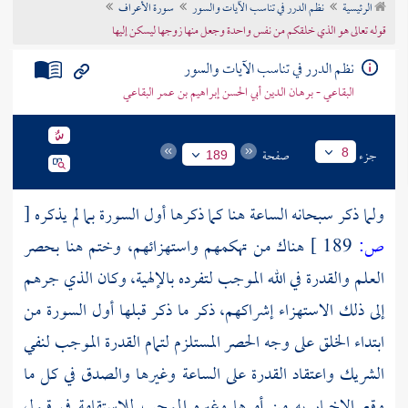
الرئيسية
نظم الدرر في تناسب الآيات والسور
سورة الأعراف
تراجم الأعلام
قوله تعالى هو الذي خلقكم من نفس واحدة وجعل منها زوجها ليسكن إليها
نظم الدرر في تناسب الآيات والسور
البقاعي - برهان الدين أبي الحسن إبراهيم بن عمر البقاعي
جزء
صفحة
8
189
ولما ذكر سبحانه الساعة هنا كما ذكرها أول السورة بما لم يذكره
[
ص:
189 ]
هناك من تهكمهم واستهزائهم، وختم هنا بحصر
العلم والقدرة في الله الموجب لتفرده بالإلهية، وكان الذي جرهم
إلى ذلك الاستهزاء إشراكهم، ذكر ما ذكر قبلها أول السورة من
ابتداء الخلق على وجه الحصر المستلزم لتمام القدرة الموجب لنفي
الشريك واعتقاد القدرة على الساعة وغيرها والصدق في كل ما
وقع الإخبار به من أمرها وغيره الموجب للاستقامة في قبول