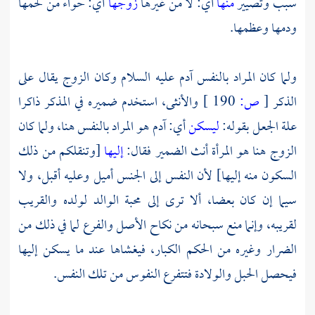
سبب وتصيير
منها
أي: لا من غيرها
زوجها
أي: حواء من لحمها
ودمها وعظمها.
ولما كان المراد بالنفس
آدم
عليه السلام وكان الزوج يقال على
الذكر
[
ص:
190 ]
والأنثى، استخدم ضميره في المذكر ذاكرا
علة الجعل بقوله:
ليسكن
أي:
آدم
هو المراد بالنفس هنا، ولما كان
الزوج هنا هو المرأة أنث الضمير فقال:
إليها
[وتنقلكم من ذلك
السكون منه إليها] لأن النفس إلى الجنس أميل وعليه أقبل، ولا
سيما إن كان بعضا، ألا ترى إلى محبة الوالد لولده والقريب
لقريبه، وإنما منع سبحانه من نكاح الأصل والفرع لما في ذلك من
الضرار وغيره من الحكم الكبار، فيغشاها عند ما يسكن إليها
فيحصل الحبل والولادة فتتفرع النفوس من تلك النفس.