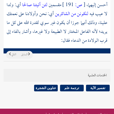
أحسن إليهما،
[
ص:
191 ]
مقسمين
لئن آتيتنا صالحا
أي: ولدا
لا عيب فيه
لنكونن من الشاكرين
أي: نحن وأولادنا على نعمتك
علينا، وذلك أنهما جوزا أن يكون غير سوي لقدرة الله على كل ما
يريد؛ لأنه الفاعل المختار لا الطبيعة ولا غيرها، وأشار بالفاء إلى
قرب الولادة من الدعاء فقال:
السابق
التالي
الخدمات العلمية
تفسير الآية
ترجمة علم
عناوين الشجرة