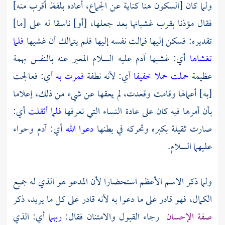
ولما كان [السكون هنا كناية عن الجماع، أعاده بلفظ أقرب منه]
فقال مؤذنا بقرب غشيانها بعد جعلها، [أو] ناسقا له على [ما]
تقديره: فسكن إليها فمالت نفسه إليها فلم يتمالك أن غشيها
فلما
تغشاها
أي: غشيها
آدم
عليه السلام المعبر عنه بالنفس بهمة
عظيمة
حملت حملا خفيفا
أي: لأنه نطفة
فمرت به
أي: فعالجت
[به] أعمالها وقامت وقعدت، لم يعقها عن شيء من ذلك، إعلاما
بأن أمرها فيه كان على عادة النساء التي نعرفها
فلما أثقلت
أي:
صارت ثقيلة بكبره وتحركه في بطنها
دعوا الله
أي:
آدم
وحواء
عليهما السلام.
ولما ذكر الاسم الأعظم استحضارا لأن المدعو هو الذي له جميع
الكمال، فهو قادر على ما دعوا به لأنه قادر على كل ما يريد، ذكر
صفة الإحسان
رجاء القبول والامتنان فقال:
ربهما
أي: الذي