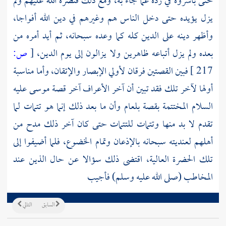
حتى باشروه في رده عما جاء به، ومع ذلك فنصره الله عليهم ولم
يزل يؤيده حتى دخل الناس هم وغيرهم في دين الله أفواجا،
وأظهر دينه على الدين كله كما وعده سبحانه، ثم أيد أمره من
بعده ولم يزل أتباعه ظاهرين ولا يزالون إلى يوم الدين،
[
ص:
217 ]
فبين القصتين فرقان لأولي الإبصار والإتقان، وأما مناسبة
أولها لآخر تلك فقد تبين أن آخر الأعراف آخر قصة
موسى
عليه
السلام المختتمة بقصة
بلعام
وأن ما بعد ذلك إنما هو تتمات لما
تقدم لا بد منها وتتمات للتتمات حتى كان آخر ذلك مدح من
أهلهم لعنديته سبحانه بالإذعان وتمام الخضوع، فلما أضيفوا إلى
تلك الحضرة العالية، اقتضى ذلك سؤالا عن حال الذين عند
المخاطب (صلى الله عليه وسلم) فأجيب
السابق
التالي