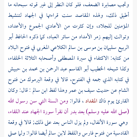
وتجب مصابرة الضعف، فلو كان النظر إلى غير قوته سبحانه ما
أطيق ذلك، ولهذه المقاصد سنت قراءتها في الجهاد لتنشيط
المؤمنين للجلاد، وإن كثرت من الأعادي الجموع والأعداد،
وتوالت إليهم زمر الأمداد من سائر العباد، كما ذكره
الحافظ أبو
الربيع سليمان بن موسى بن سالم الكلاعي المغربي
في فتوح البلاد
من كتابه: الاكتفاء في سيرة المصطفى وأصحابه الثلاثة الخلفاء،
وكذا شيخه
الخطيب أبو القاسم عبد الرحمن بن محمد بن حبيش
في كتابه الذي جمعه في الفتوح، قالا في وقعة
اليرموك
من فتوح
الشام
عن حديث
سيف بن عمر
وهذا لفظ
ابن سالم
: قال: وكان
القارئ يوم ذاك
المقداد
، قالوا:
ومن السنة التي سن رسول الله
(صلى الله عليه وسلم) بعد
بدر
أن نقرأ سورة الجهاد عند اللقاء،
وهي سورة الأنفال، ولم يزل الناس بعد على ذلك; قالا في وقعة
القادسية من فتوح
فارس
واللفظ
لابن سالم
أيضا قالوا: ولما صلى