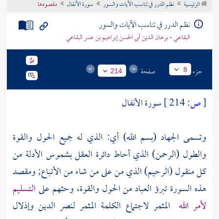
الرئيسية
نظم الدرر في تناسب الآيات والسور
سورة الأنفال
مقصودها
تراجم الأعلام
نظم الدرر في تناسب الآيات والسور
البقاعي - برهان الدين أبي الحسن إبراهيم بن عمر البقاعي
جزء
صفحة
8
214
[
ص:
214 ]
سورة الأنفال
وتسمى الجهاد (بسم الله) أي: الذي له جميع الحول والقوة
والطول (الرحمن) الذي أحاط دائرة العقل بشموس الأدلة من
كل منقول (الرحيم) الذي من على من شاء من الأتباع; ومقصد
هذه السورة تبرؤ العباد من الحول والقوة، وحثهم على
التسليم
لأمر الله
المثمر لاجتماع الكلمة المثمر لنصر الدين وإذلال