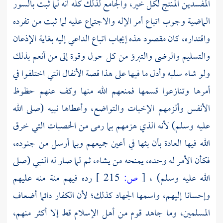
المفسدين المنتج لكل خير، والجامع لذلك كله أنه لما ثبت بالسور
الماضية وجوب اتباع أمر الإله والاجتماع عليه لما ثبت من تفرده
واقتداره، كان مقصود هذه إيجاب اتباع الداعي إليه بغاية الإذعان
والتسليم والرضى والتبرؤ من كل حول وقوة إلى من أنعم بذلك
ولو شاء سلبه وأدل ما فيها على هذا قصة الأنفال التي اختلفوا في
أمرها وتنازعوا قسمها فمنعهم الله منها وكف عنهم حظوظ
الأنفس وألزمهم الإخبات والتواضع، وأعطاها نبيه (صلى الله
عليه وسلم) لأنه الذي هزمهم بما رمى من الحصبات التي خرق
الله فيها العادة بأن بثها في أعين جميعهم وبما أرسل من جنوده،
فكأن الأمر له وحده، يمنحه من يشاء، ثم لما صار له النبي (صلى
الله عليه وسلم) ،
[
ص:
215 ]
رده فيهم منة منه عليهم
وإحسانا إليهم، واسمها الجهاد كذلك؛ لأن الكفار دائما أضعاف
المسلمين، وما جاهد قوم من أهل الإسلام قط إلا أكثر منهم،