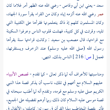
سعد - يعني ابن أبي وقاص
- رضي الله عنه الظهر أمر غلاما كان
عمر
رضي الله عنه ألزمه إياه وكان من القراء يقرأ سورة الجهاد،
وكان المسلمون كلهم إذ ذاك يتعلمونها فقرأها على الكتيبة التي
تليه، وقرئت في كل كتيبة، فهشت قلوب الناس وعرفوا السكينة
مع قراءتها، قال
مصعب بن سعيد
: وكانت قراءتها سنة يقرأها
رسول الله (صلى الله عليه وسلم) عند الزخرف ويستقرئها،
فعمل
[
ص:
216 ]
الناس بذلك. انتهى.
ومناسبتها للأعراف أنه لما ذكر تعالى - كما تقدم -
قصص الأنبياء
عليهم السلام مع أممهم في تلك، ناسب أن يذكر قصة هذا النبي
الكريم صلى عليه وسلم مع قومه، وتقدم أنه لما أطنب سبحانه في
قصة
موسى
عليه السلام كان ذلك ربما أوهم تفضيله على الجميع،
فأتى بقصة المخاطب بهذا القرآن في سورتين كاملتين، الأنفال في