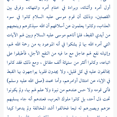
أول أمره وأثنائه، وبراءة في ختام أمره وانتهائه، وفرق بين
القصتين، وذلك أن قوم
موسى
عليه السلام كانوا في سوء
العذاب، وكانوا يعلمون عن أسلافهم أن الله سيذكرهم وينجيهم
من أيدي القبط، فلما أتاهم
موسى
عليه السلام وبين لهم الآيات
التي أمره الله بها لم يشكوا في أنه الموعود به من رحمة الله لهم،
وإتيانه نفع لهم عاجل مع ما فيه من النفع الآجل، فأطبقوا على
اتباعه، وكانوا أكثر من ستمائة ألف مقاتل ، ومع ذلك فقد كانوا
يخالفون عليه في كل قليل، ولا يجدون قلوبا يواجهون بها القبط
في الإباء عن امتثال أوامرهم، وأما
محمد
(صلى الله عليه وسلم)
فأتى قومه ولا حس عندهم من نبوة ولا علم لهم بها، ولم يكونوا
تحت ذل أحد، بل كانوا ملوك العرب، فعندهم أنه جاء يسلبهم
عزهم ويصيرهم له تبعا فخالفوا أشد المخالفة ولم يدعوا كيدا