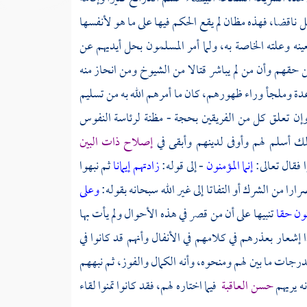
يل ناقضا، فهذه مظان لم يقع الحكم فيها على ما هو لأنفسها
نه وعلته الخاصة به، ولما أمر المسلمون بحل أيديهم عن
 من حقهم وأن من لم يباشر قتالا من الشيوخ ومن انحاز منه
 عدة وملجأ وراء ظهورهم، كان ما أمرهم الله به من تسليم
وإن تعلق كل من الفريقين بحجة - مظنة لرئاسة النفوس
لك أسلم لهم وأوفى لدينهم وأبقى في
إصلاح ذات البين
ا فقال تعالى:
إنما المؤمنون
- إلى قوله:
زادتهم إيمانا
ثم نبهوا
ارا من الشرك أو التفاتا إلى غير الله سبحانه بقوله:
وعلى
نون حقا
تنبيها على أن من قصر في هذه الأحوال ولم يأت بها
إشعار بعذرهم في كلامهم في الأنفال وأنهم قد كانوا في
رجات ما بين لهم ومنحوه، وأنه الكمال والفوز، ثم نبههم
ه يريهم
حسن العاقبة
فيما اختاره لهم، فقد كانوا تمنوا لقاء