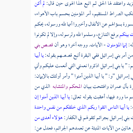
زيد واعتقد لها الحق ثم اتبع هذا الهوى حين قال:
لم أكن
تنكب الصراط المستقيم، أمر المؤمنين بحسم باب الأهواء،
لسورة بسؤالهم عن الأنفال وأخبروا أنها لله ورسوله، يحكم
 بينكم
برفع التنازع، وسلموا لله ولرسوله، وإلا لم تكونوا
له:
إنما المؤمنون
- الآيات. ووجه آخر؛ وهو أن
قصص بني
 أمر بني إسرائيل ففي البقرة أتبع قصصهم بقوله:
يا أيها
 " يا بني إسرائيل اذكروا نعمتي التي أنعمت عليكم وأني
سرائيل "و: " يا أيها الذين آمنوا " وأمر أولئك بالإيمان:
رة بآل عمران وافتتحت ببيان
المحكم والمتشابه
الذي من
 ما ورد فيها، أعقبت بقوله تعالى:
يا أيها الذين آمنوا إن
:
يا أيها الناس اتقوا ربكم الذي خلقكم من نفس واحدة
ي إسرائيل بجرائم كقولهم في الكفار:
هؤلاء أهدى من
 هاتين من الآيات المنبئة عن تعمدهم الجرائم، فعدل عن: