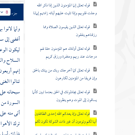
قوله تعالى إنما المؤمنون الذين إذا ذكر الله
وجلت قلوبهم وإذا تليت عليهم آياته زادتهم إيمانا
جزء
8
قوله تعالى الذين يقيمون الصلاة ومما
ولما لانوا 
رزقناهم ينفقون
أفضى إلى سع
قوله تعالى أولئك هم المؤمنون حقا لهم
ليكون الوعد
درجات عند ربهم ومغفرة ورزق كريم
السلاح والق
إنهم أربعون
قوله تعالى كما أخرجك ربك من بيتك بالحق
وإن فريقا من المؤمنين لكارهون
تنالوا الغن
سبحانه على 
قوله تعالى يجادلونك في الحق بعدما تبين كأنما
يساقون إلى الموت وهم ينظرون
السورة من 
أتى منه على
قوله تعالى وإذ يعدكم الله إحدى الطائفتين
أنها لكم وتودون أن غير ذات الشوكة تكون لكم
ترك الأهواء
فذلك أسلم 