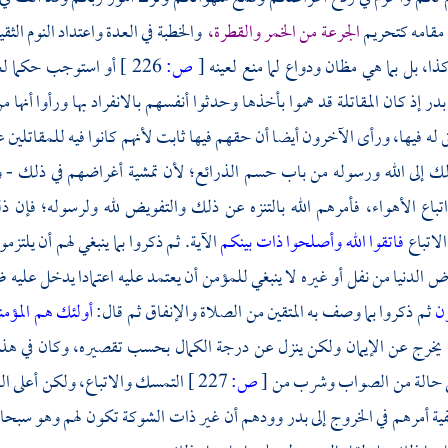
 مقامه كتحريم
الجرعة من الخمر والقطرة،
والخطبة في العدة واعتداد النوم الثق
كذا، بل بما هي مظان ودواع لما منع لعينه
[
ص:
226 ]
أو استوجب حكما لعي
بدر
إذ كان المقاتلة قد هموا بأخذها وحدثوا أنفسهم بالانفراد بها ورأوا أنها
 له فيها، ورأى الآخرون أيضا أن حقهم فيها ثابت لأنهم كانوا فيه للمقاتلين
لك إلى الله ورسوله من باب حسم الذرائع؛ لأن تمشية أغراضهم في ذلك - 
تباع الأهواء، فأمرهم الله بالتنزه عن ذلك والتفويض لله ولرسوله؛ فإن ذ
لاتباع
فاتقوا الله وأصلحوا ذات بينكم
الآية. ثم ذكروا بما ينبغي لهم أن يلتزمو
ض الدنيا من نفل أو غيره لا ينبغي للمؤمن أن يعتمد عليه اعتمادا يدخل عليه ضر
ون
ثم ذكروا بما وصف به المتقين من الصلاة والإنفاق ثم قال:
أولئك هم المؤم
لم يخرج عن الإيمان ولكن ينزل عن درجة الكمال بحسب تقصيره، وكان في هذا 
ى حالة من الصواب وشرب من
[
ص:
227 ]
التمسك والاتباع، ولكن أعلى الد
ية أمرهم في الخروج إلى
بدر
وودهم أن غير ذات الشوكة تكون لهم وهو سبحان