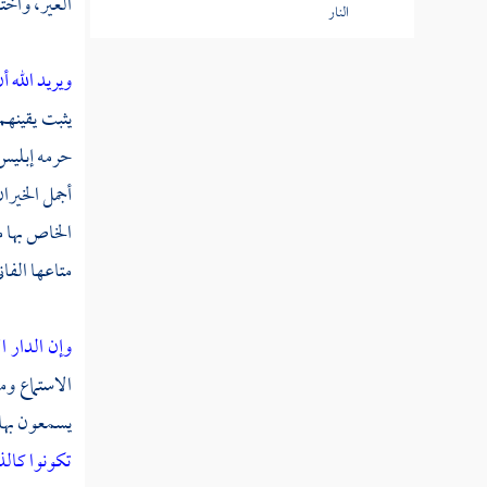
العير، واخت
النار
قوله تعالى يا أيها الذين آمنوا إذا لقيتم الذين
ويريد الله أ
كفروا زحفا فلا تولوهم الأدبار
يثبت يقينهم 
قوله تعالى ومن يولهم يومئذ دبره إلا متحرفا
حرمه إبلي
لقتال أو متحيزا إلى فئة
أجمل الخيرا
قوله تعالى فلم تقتلوهم ولكن الله قتلهم وما
الخاص بها م
رميت إذ رميت ولكن الله رمى
متاعها الفان
قوله تعالى ذلكم وأن الله موهن كيد الكافرين
وإن الدار ا
قوله تعالى إن تستفتحوا فقد جاءكم الفتح
وإن تنتهوا فهو خير لكم
الاستماع و
يسمعون بها 
قوله تعالى يا أيها الذين آمنوا أطيعوا الله
ورسوله ولا تولوا عنه وأنتم تسمعون
تكونوا كالذ