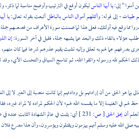
ين آمنوا " إلى:
يا أيها الناس
ليكون أوقع في الترتيب وأوضح مناسبة لما ذكر، ول
م طيبات
- إلى قوله:
وأكلهم أموال الناس بالباطل
أتبعت بقوله تعالى:
يا أيه
وا مما وقع فيه أولئك، فعلى هذا لما ضمنت سورة الأعراف من قصصهم جملة، وبي
ب هؤلاء باتقاء ذلك والبعد عما يشبهه جملة، فقيل في آخر السورة:
إن الذ
رى بصرفهم عما لهم به تعلق وإليه تشبث يقيم عذرهم شرعا فيما كان منهم، فك
لك الحكم لله ورسوله واتقوا الله، ثم تناسج السياق والتحمت الآي، وقد ت
الى بما هو الحق من أن إرادتهم بل ودادتهم إنما كانت منصبة إلى العير لا إلى الن
حظ لهم في الغنيمة إلا ما يقسمه الله لهم؛ لأن الحكم لمراده لا لمراد غيره، فق
لعلم
أن يحق الحق
[
ص:
231 ]
أي: يثبت في عالم الشهادة الثابت عنده في
نبيه صلى الله عليه وسلم أنهم يهزمون ويقتلون ويؤسرون، وأن هذا مصرع فلان و