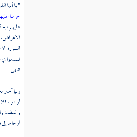
" يا أيها الذ
قوله تعالى يا أيها الذين آمنوا لا تخونوا الله
حرمنا عليه
والرسول وتخونوا أماناتكم وأنتم تعلمون
عليهم ليحذر
قوله تعالى واعلموا أنما أموالكم وأولادكم
الأغراض، طل
فتنة وأن الله عنده أجر عظيم
السورة الأخ
قوله تعالى يا أيها الذين آمنوا إن تتقوا الله
فسلموا في ذ
يجعل لكم فرقانا ويكفر عنكم سيئاتكم ويغفر لكم
انتهى.
قوله تعالى وإذ يمكر بك الذين كفروا ليثبتوك
أو يقتلوك أو يخرجوك ويمكرون ويمكر الله
ولما أخبر تع
قوله تعالى وإذا تتلى عليهم آياتنا قالوا قد
أرادوا، فلا 
سمعنا لو نشاء لقلنا مثل هذا إن هذا إلا أساطير
والعظمة وا
الأولين
أوحاها إلى 
قوله تعالى وإذ قالوا اللهم إن كان هذا هو
الحق من عندك فأمطر علينا حجارة من السماء أو