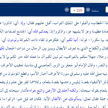
صفحة
225
بهذا الخطاب، وأقبلوا على الملك التواب، أقبل عليهم فقال:
وإذ
أي: اذكروا هذ
ادة عظيمة وعز لا يشبهه عز، واذكروا إذ:
يعدكم الله
أي: الجامع لصفات الك
 بها مكررا - قوله:
أنها لكم
أي: فتكرهون لقاء ذات الشوكة
وتودون
أي: 
تال والكفاح الذي به تعرف الأبطال ويميز بين الرجال من ذوات الحجال
تكو
 رجلا، جهلا منكم بالعواقب، ثم تبين لكم أن ما فعله الله خير لكم بما لا يب
ى والنصر، وقال
الإمام أبو جعفر بن الزبير العاصمي
في مناسبة تعقيب الأعراف 
نبيه صلى الله عليه وسلم في سورة الأعراف أخبار الأمم، وقطع المؤمنون من مجم
ذكر الأشقياء بقصة إبليس وختمها بقصة
بلعام،
وكلاهما كفر على علم ولم ينفع
بلعام
بقوله سبحانه:
ولكنه أخلد إلى الأرض واتبع هواه
فأشار سبحانه إلى أن
 جملة فقال تعالى:
يسألونك عن الأنفال
الآية. فكان قد قيل لهم: اتركوا ما
لكم وأحزم في ردع أغراضكم وقمع شهواتكم وترك أمور ربكم وقد ألف في هذ