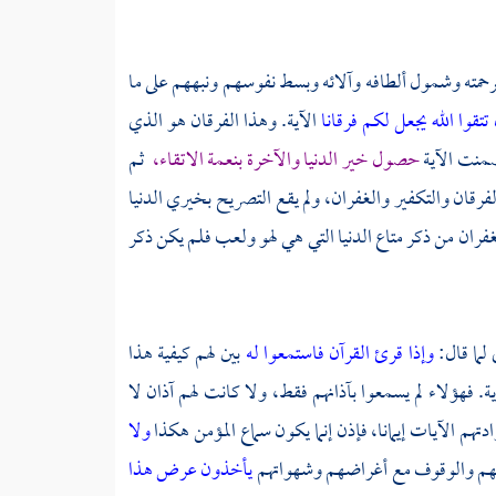
برحمته وشمول ألطافه وآلائه وبسط نفوسهم ونبههم على ما
ن تتقوا الله يجعل لكم فرقانا
الآية. وهذا الفرقان هو الذي
تضمنت الآية
حصول خير الدنيا والآخرة بنعمة الاتقاء،
ثم
لفرقان والتكفير والغفران، ولم يقع التصريح بخيري الدنيا
لغفران من ذكر متاع الدنيا التي هي لهو ولعب فلم يكن ذكر
ى لما قال:
وإذا قرئ القرآن فاستمعوا له
بين لهم كيفية هذا
ية. فهؤلاء لم يسمعوا بآذانهم فقط، ولا كانت لهم آذان لا
هم الآيات إيمانا، فإذن إنما يكون سماع المؤمن هكذا
ولا
هوائهم والوقوف مع أغراضهم وشهواتهم
يأخذون عرض هذا