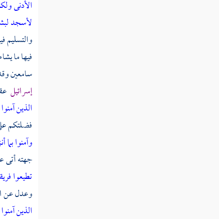
الأدنى
ولكن
قوله تعالى ولا تكونوا كالذين قالوا سمعنا
وهم لا يسمعون
لأسجد لبشر
والتسليم في
قوله تعالى إن شر الدواب عند الله الصم
فيها ما يشاء
البكم الذين لا يعقلون
سامعين وقد
قوله تعالى ولو علم الله فيهم خيرا لأسمعهم
إسرائيل
عقب
ولو أسمعهم لتولوا وهم معرضون
الذين آمنوا 
قوله تعالى يا أيها الذين آمنوا استجيبوا لله
فضلتكم على ا
وللرسول إذا دعاكم لما يحييكم
وآمنوا بما أ
قوله تعالى واتقوا فتنة لا تصيبن الذين ظلموا
جهته أتى عل
منكم خاصة واعلموا أن الله شديد العقاب
تطيعوا فريق
قوله تعالى واذكروا إذ أنتم قليل مستضعفون
وعدل عن ال
في الأرض تخافون أن يتخطفكم الناس فآواكم
وأيدكم بنصره
الذين آمنوا 