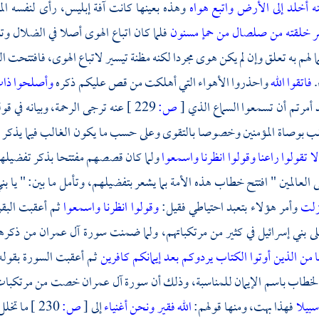
ه أخلد إلى الأرض واتبع هواه
وهذه بعينها كانت آفة إبليس، رأى لنفسه الم
 خلقته من صلصال من حمإ مسنون
فلما كان اتباع الهوى أصلا في الضلال و
ما لهم به تعلق وإن لم يكن هوى مجردا لكنه مظنة تيسير لاتباع الهوى، فافتتحت ا
.
فاتقوا الله
واحذروا الأهواء التي أهلكت من قص عليكم ذكره
وأصلحوا ذات
 أمرتم أن تسمعوا السماع الذي
[
ص:
229 ]
عنه ترجى الرحمة، وبيانه في قو
 بوصاة المؤمنين وخصوصا بالتقوى وعلى حسب ما يكون الغالب فيما يذكر من
لا تقولوا راعنا وقولوا انظرنا واسمعوا
ولما كان قصصهم مفتتحا بذكر تفضيلهم:
لعالمين " افتتح خطاب هذه الأمة بما يشعر بتفضيلهم، وتأمل ما بين: " يا بني إ
نـزلت
وأمر هؤلاء بتعبد احتياطي فقيل:
وقولوا انظرنا واسمعوا
ثم أعقبت البق
ى بني إسرائيل في كثير من مرتكباتهم، ولما ضمنت سورة آل
عمران
من ذكرهم
ا من الذين أوتوا الكتاب يردوكم بعد إيمانكم كافرين
ثم أعقبت السورة بقوله
خطاب باسم الإيمان للمناسبة، وذلك أن سورة آل عمران خصت من مرتكبات بن
سبيلا
فهذا بهت، ومنها قولهم:
الله فقير ونحن أغنياء
إلى
[
ص:
230 ]
ما تخلل