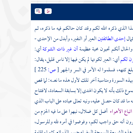
ا الذي ذكره الله لكم وقد كان حالكم فيه ما ذكره، ثم
مال
إحدى الطائفتين
العير أو النفير، وأبدل من الإحدى -
والحال أنكم تحبون محبة عظيمة
أن غير ذات الشوكة
أي:
ن لكم
أي: العير لكونها لم يكن فيها إلا ناس قليل، يقال:
لغ كنهه، فسلموا له الأمر في السر والجهر
[
ص:
225 ]
بهذه السورة ومناسبة آخر تلك لأول هذه ما نصه: لما قص
وع ذلك بأنه لا يكون الهدى إلا بسابقة السعادة، لافتتاح
ه ما قد كان حصل عليه، ونبه تعالى عباده على الباب الذي
اتباع الأهواء
أضل كل ضلال، نبهوا على ما فيه الحزم من
 ترون أنه حق واجب لكم، وفوضوا في أمره لله وللرسول،
ه الشريعة السمحة البيضاء حسم الذرائع كثيرا وإقامة