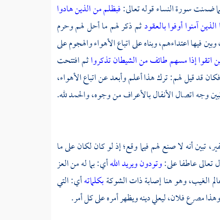
ما ضمنت سورة النساء قوله تعالى:
فبظلم من الذين هادوا
ا الذين آمنوا أوفوا بالعقود
ثم ذكر لهم ما أحل لهم وحرم
ن فيها اعتداءهم، وبناه على اتباع الأهواء والهجوم على
ين اتقوا إذا مسهم طائف من الشيطان تذكروا
ثم افتتحت
ان قد قيل لهم: ترك هذا أعلم وأبعد عن اتباع الأهواء،
بين وجه اتصال الأنفال بالأعراف من وجوه، والحمد لله.
فير، تبين أنه لا صنع لهم فيما وقع؛ إذ لو كان لكان على ما
ال تعالى عاطفا على:
وتودون
ويريد الله
أي: بما له من العز
 عالم الغيب، وهو هنا إصابة ذات الشوكة
بكلماته
أي: التي
هذا مصرع فلان، ليعلي دينه ويظهر أمره على كل أمر.