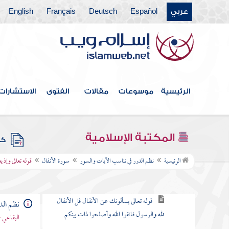
عربي
Español
Deutsch
Français
English
سورة البقرة
سورة آل عمران
سورة النساء
سورة " المائدة
الرئيسية
موسوعات
مقالات
الفتوى
الاستشارات
سورة الأنعام
سورة الأعراف
المكتبة الإسلامية
كتب
سورة الأنفال
الرئيسية
نظم الدرر في تناسب الآيات والسور
سورة الأنفال
قوله تعالى وإذ 
مقصودها
قوله تعالى يسألونك عن الأنفال قل الأنفال
نظم الد
لله والرسول فاتقوا الله وأصلحوا ذات بينكم
البقاعي 