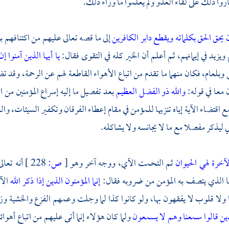
اروا ذلك على لقاء العدو ولم يعلموا ما وراء ذلك.
ن يحق الحق بكلماته ويقطع دابر الكافرين
إلى ما قصه تعالى عليهم من اكتنافهم 
ويزيد في إيمانهم، ثم أعلم أن الخير كله في التقوى فقال:
يا أيها الذين آمنوا إ
س
وبلعام،
فكان منهما ما تقدم من اتباع الأهواء القاطعة لهم عن الرحمة، وقد 
ن معا في قوله:
والله ذو الفضل العظيم
بعد تفصيل ما إليه إسراع المؤمنين من ا
ع اقتضاء الآية إياه تنزيها للمؤمن في مقام إعطاء الفرقان وتكفير السيئات، وا
ي ليذكر مفصلا مع ما لا يجانسه ولا يشاكله.
لآخرة لهي الحيوان
ثم التحمت الآي، ووجه آخر وهو
[
ص:
228 ]
أنه تعال
ما الذي يتصف به المؤمن من ضروبه فقال:
إنما المؤمنون الذين إذا ذكر الله
الآ
ولا قلوب لا يفقهون بها، ولو كانوا كذا لما وجلت وعمهم الفزع والخشية وزادت
ين قالوا سمعنا وهم لا يسمعون
ولما كان هؤلاء إنما أتى عليهم من اتباع أ