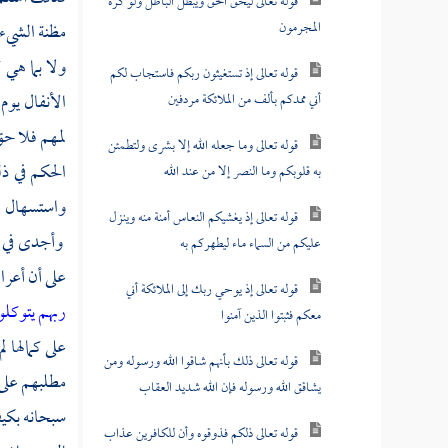
قوله تعالى ليحق الحق ويبطل الباطل ولو كره
المجرمون
مظنة الشيء
ولا بما هي 
قوله تعالى إذ تستغيثون ربكم فاستجاب لكم
الأنفال يوم
أني ممدكم بألف من الملائكة مردفين
لمهم فلا حق
قوله تعالى وما جعله الله إلا بشرى ولتطمئن
الحكم في ذ
به قلوبكم وما النصر إلا من عند الله
واستسهال ا
قوله تعالى إذ يغشيكم النعاس أمنة منه وينزل
وأجدى في ا
عليكم من السماء ماء ليطهركم به
على أن أعرا
قوله تعالى إذ يوحي ربك إلى الملائكة أني
ربهم يتوكل
معكم فثبتوا الذين آمنوا
على كمالها 
قوله تعالى ذلك بأنهم شاقوا الله ورسوله ومن
مطلبهم عل
يشاقق الله ورسوله فإن الله شديد العقاب
سبحانه بكيف
قوله تعالى ذلكم فذوقوه وأن للكافرين عذاب