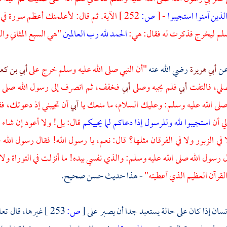
 الذين آمنوا استجيبوا
-
[
ص:
252 ]
الآية. ثم قال: لأعلمنك أعظم سورة في
وسلم ليخرج فذكرت له فقال: هي:
الحمد لله رب العالمين
"هي السبع المثاني وال
ن
أبي هريرة
رضي الله عنه
"أن النبي صلى الله عليه وسلم خرج على
أبي بن ك
لي، فالتفت
أبي
فلم يجبه وصلى
أبي
فخفف، ثم انصرف إلى رسول الله صلى ال
صلى الله عليه وسلم: وعليك السلام، ما منعك يا
أبي
أن تجيبني إذ دعوتك، فق
لي أن
استجيبوا لله وللرسول إذا دعاكم لما يحييكم
قال: بلى! ولا أعود إن شاء 
 في الزبور ولا في الفرقان مثلها؟ قال: نعم، يا رسول الله! فقال رسول الله
ل رسول الله صلى الله عليه وسلم: والذي نفسي بيده! ما أنزلت في التوراة ولا في
والقرآن العظيم الذي أعطيته"
- هذا حديث حسن صحيح.
إنسان إذا كان على حالة يستعبد جدا أن يصبر على
[
ص:
253 ]
غيرها، قال تعا