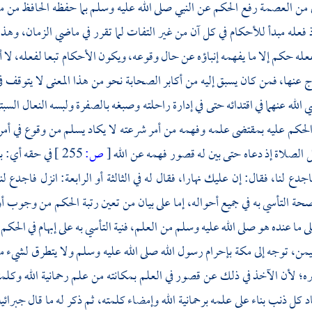
ني من العصمة رفع الحكم عن النبي صلى الله عليه وسلم بما حفظه الحافظ من م
ذ فعله مبدأ للأحكام في كل آن من غير التفات لما تقرر في ماضي الزمان، وهذ
عله حكم إلا ما يفهمه إنباؤه عن حال وقوعه، ويكون الأحكام تبعا لفعله، لا أ
 عنها، فمن كان يسبق إليه من أكابر الصحابة نحو من هذا المعنى لا يتوقف 
الله عنهما في اقتدائه حتى في إدارة راحلته وصبغه بالصفرة ولبسه النعال الس
لحكم عليه بمقتضى علمه وفهمه من أمر شرعته لا يكاد يسلم من وقوع في أمر 
الصلاة إذ دعاه حتى بين له قصور فهمه عن الله
[
ص:
255 ]
في حقه أي: بق
اجدع لنا، فقال: إن عليك نهارا، فقال له في الثالثة أو الرابعة: انزل فاجد
 صحة التأسي به في جميع أحواله، إما على بيان من تعين رتبة الحكم من وجوب أو
 ما عنده هو صلى الله عليه وسلم من العلم، فنية التأسي به على إبهام في الحكم
يمن،
توجه إلى
مكة
بإحرام رسول الله صلى الله عليه وسلم ولا يتطرق لشيء من 
ره؛ لأن الآخذ في ذلك عن قصور في العلم بمكانته من علم رحمانية الله وكلمته 
اد كل ذنب بناء على علمه برحمانية الله وإمضاء كلمته، ثم ذكر له ما قال
جبرائي