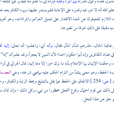
شمول علمه وكمال قدرته
بين المرء وقلبه
فيرده إلى ما علم منه فيصير فيما كشفه ا
م الله أنه لا خير فيه وقسره على الإجابة فلم يستمر عليها، ويرد الكافر بعد عن
اللازم للحيلولة عن شدة الاقتدار على تبديل العزائم والمرادات، وهو تحريض
 مقبلة على ذلك خوفا من تغييرها.
 عاقبة الحال، حذرهم شأن المآل فقال:
وأنه
أي: واعلموا أنه تعالى:
إليه 
ي عداد الكافرين وإن أبوا حكما واحدا؛ لأن الدين لا يتجزأ، وقد علم أن "إذا" 
 وحكمة الإتيان بها الإعلام بأنه ما ترك خيرا إلا دعا إليه; قال الحرالي في أ
ة الحفظ، وهو معنى ينشأ من التزام الحكم عليه بماضي شرعته، وهي
العصمة ا
د
[
ص:
254 ]
الاتفاق على الحفظ عما يخل بالتبليغ ويحط الرتبة والكبائر، و
لى ذلك بنى قوم احتمال وقوع الفعل محظورا من نبي، وكل ذلك - وإن كان من أ
و علو عن هذا المحل.