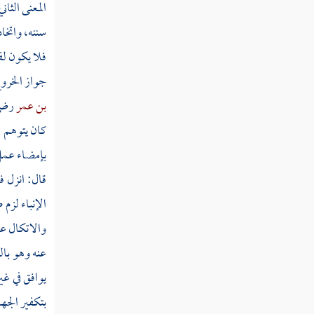
المعنى الثا
سورة فصلت
سننه، واتخا
فلا يكون لف
سورة الشورى
جواز الخروج
سورة الزخرف
بن عمر
رضي 
سورة الدخان
كان يتوهم ا
بإمضاء عمل 
سورة الجاثية
قال: انزل ف
سورة الأحقاف
الإنباء لزم
سورة محمد
والاتكال على
سورة الفتح
عنه وهو
بال
يوافق في غي
سورة الحجرات
بتكفير الجه