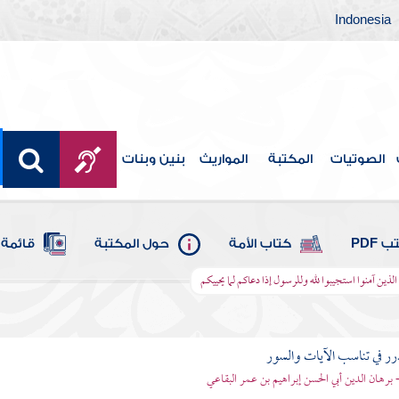
Indonesia
الصوتيات
المكتبة
المواريث
بنين وبنات
 PDF
كتاب الأمة
حول المكتبة
قائمة 
ها الذين آمنوا استجيبوا لله وللرسول إذا دعاكم لما يحييكم
رر في تناسب الآيات والسور
- برهان الدين أبي الحسن إبراهيم بن عمر البقاعي