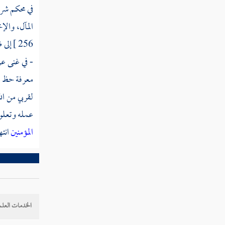
سورة ق
في محكم شرع
سورة الذاريات
المآل، والإخ
256 ]
إلى 
سورة الطور
- في غنى عن
سورة النجم
معرفة حظ من
سورة القمر
لقربي من الل
عمله وتعلو 
سورة الرحمن
المؤمنين
انته
سورة الواقعة
سورة الحديد
سورة المجادلة
الخدمات العلم
سورة الحشر