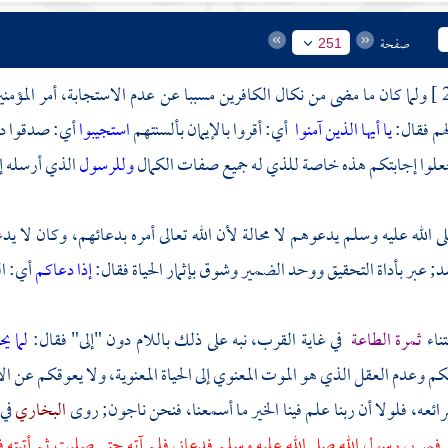
صفحة
251
ولما كان ما مضى من نكال الكافرين مسببا عن عدم الاستجابة، أمر المؤمني
هم فقال:
يا أيها الذين آمنوا
أي: أقروا بالإيمان بألسنتهم
استجيبوا
أي: صدقوا دعو
علوا إجابتكم هذه خاصة للذي له جميع صفات الكمال
وللرسول
الذي أرسله إل
ى الله عليه وسلم يدعوهم لا محالة لأن الله تعالى أمره بدعائهم، وكان لا يدعوه
عبر بأداة التحقيق ووحد الضمير وشوق بإثمار الحياة فقال:
إذا دعاكم
أي: ا
تناء
ثمرة الطاعة
في غاية القرب، نبه على ذلك باللام دون "إلى" فقال:
لما ي
 وعدم العقل الذي هو الموت المعنوي إلى الحياة المعنوية، ولا يعوقكم عن الاستج
ائعه، فلولا أن ربنا علم فينا الخير ما أسمعنا، فنحن ناجون; روى
البخاري
في
مر بي رسول الله صلى الله عليه وسلم فدعاني فلم آته حتى صليت ثم أتيته ف