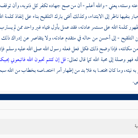
ته وسنته، يعني - والله أعلم - أن من صح جهاده تكفر كل ذنوبه، وأن توقف ال
بار بنفيها ناظر إلى الابتداء، وكذلك أفتى بترك التلقيح بناء على إنفاذ كلمة 
ظهور كلمة الله على مستمر عادته، فقد عمل بأول فتياه غير واحد ممن لم يس
 التلقيح - إلى أحسن من حاله في متقدم عادته، ولا يتقاصر عن إدراك ذلك من 
 مكانته، فإذا وضح ذلك فكل فعل فعله رسول الله صلى الله عليه وسلم فإن ك
ه فهو وصلة إلى محبة الله كما قال تعالى:
قل إن كنتم تحبون الله فاتبعوني يحببك
به نيته، وما كان مختصا به فلا بد من إظهار أمر اختصاصه بخطاب من الله سبحان
ى.
ية