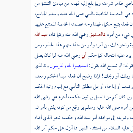
اضي ظاهر شرعته وبما بلغ إليه فهمه من مبادئ التنشؤ من
ه هي العصمة الخاصة بالنبي صلى الله عليه وسلم الجامع،
ن فعله يتبع حكما، فهذا وجه عصمته الخاصة الممتنع عليها
في شيء من أمره
كالصديق
رضي الله عنه وكما كان
عبد الله
بتية ونحو ذلك من أمره وأمر من حذا منهم هذا الحذو، ومن
يرد عليه انتحاله كما حكم
أبي
رضي الله عنه لما كان يصلي
وله: ألم تسمع الله يقول:
استجيبوا لله وللرسول
وكالذي
ع لنا ويلك أو ويحك! فإذا وضح أن فعله مبدأ الحكم ومعلم
 ندب أو إباحة، أو على مطلق التأسي مع إبهام رتبة الحكم
 ربما كان أتم من العمل بما تبين حكمه، أحرم علي رضي الله
أمره صلى الله عليه وسلم بما وقع من كونه يفتي بأمر ثم
وتنزيله إلى موافقة أمر سنة الله وحكمته نحو الذي أفتاه
ل
عليه السلام من استثناء الدين مما أنزل على حكم أمر الله