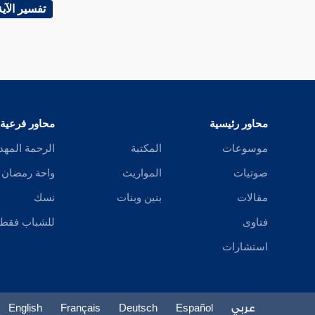
سورة الممتحنة
تفسير الآية
سورة الصف
سورة الجمعة
سورة المنافقون
محاور رئيسية
محاور فرعية
سورة التغابن
موسوعات
المكتبة
الرحمة المهد
سورة الطلاق
صوتيات
المواريث
واحة رمضان
مقالات
بنين وبنات
نسك
سورة التحريم
فتاوى
للشباب فقط
سورة الملك
استشارات
سورة ن
سورة الحاقة
عربي
Español
Deutsch
Français
English