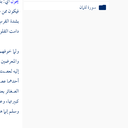
يحول
أي: ب
سورة لقمان
فيكون ممن عل
سورة آلم السجدة
بشدة القرب 
دامت القلوب
سورة الأحزاب
سورة سبأ
ولما خوفهم
سورة فاطر
والمعرضين ف
إليه لعصمته،
سورة يس
أحدهما عصم
سورة الصافات
الصغائر بع
سورة ص
كبيرتها، وع
وسلم إنما ه
سورة الزمر
سورة غافر