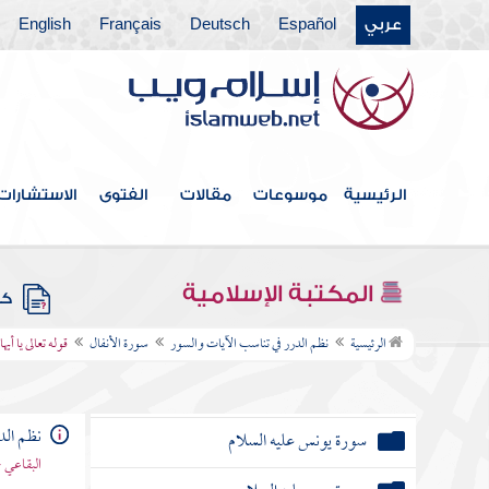
عربي
Español
Deutsch
Français
English
سورة البقرة
سورة آل عمران
سورة النساء
سورة " المائدة
الرئيسية
موسوعات
مقالات
الفتوى
الاستشارات
سورة الأنعام
سورة الأعراف
المكتبة الإسلامية
كتب
سورة الأنفال
الرئيسية
نظم الدرر في تناسب الآيات والسور
سورة الأنفال
قوله تعالى يا أي
سورة التوبة
نظم الد
سورة يونس عليه السلام
البقاعي 