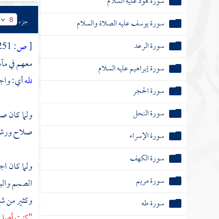
سورة هود عليه السلام
جزء
سورة يوسف عليه الصلاة والسلام
8
سورة الرعد
[
ص:
251 ]
معهم في مآل
سورة إبراهيم عليه السلام
لله
أي: واج
سورة الحجر
سورة النحل
ولما كان صل
صلاح ورشد; 
سورة الإسراء
سورة الكهف
ولما كان اج
سورة مريم
الصمم والبكم
وكثير من شر
سورة طه
"كنت أصلي ف