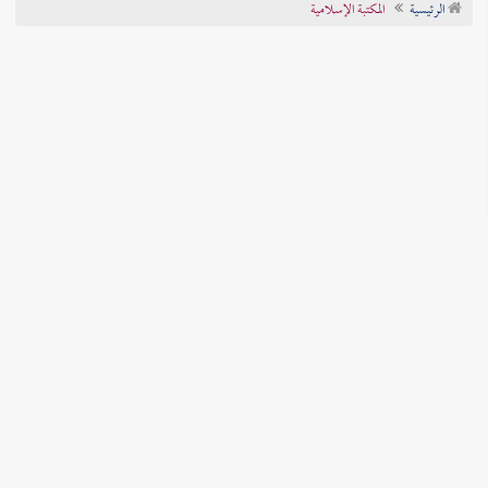
الرئيسية
المكتبة الإسلامية
تراجم الأعلام