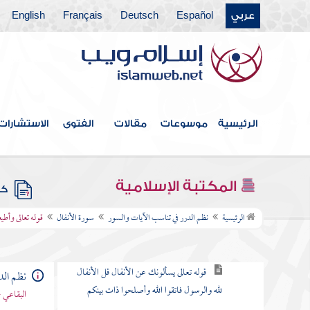
عربي
Español
Deutsch
Français
English
سورة البقرة
سورة آل عمران
سورة النساء
سورة " المائدة
الرئيسية
موسوعات
مقالات
الفتوى
الاستشارات
سورة الأنعام
سورة الأعراف
المكتبة الإسلامية
كتب
سورة الأنفال
الرئيسية
نظم الدرر في تناسب الآيات والسور
سورة الأنفال
قوله تعالى وأطي
مقصودها
قوله تعالى يسألونك عن الأنفال قل الأنفال
نظم الد
لله والرسول فاتقوا الله وأصلحوا ذات بينكم
البقاعي 