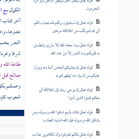
قوله تعالى ليحق الحق ويبطل الباطل ولو كره
المجرمون
الكمال
مع ا
آخر كتاب ال
قوله تعالى إذ تستغيثون ربكم فاستجاب لكم
عدوها، وخا
أني ممدكم بألف من الملائكة مردفين
النصر بحسبه
قوله تعالى وما جعله الله إلا بشرى ولتطمئن
شرقا وغربا 
به قلوبكم وما النصر إلا من عند الله
طاعة الله 
قوله تعالى إذ يغشيكم النعاس أمنة منه وينزل
صالح قبل ا
عليكم من السماء ماء ليطهركم به
وعملتم بكل 
قوله تعالى إذ يوحي ربك إلى الملائكة أني
شعوب كثيرة
معكم فثبتوا الذين آمنوا
قوله تعالى ذلك بأنهم شاقوا الله ورسوله ومن
يشاقق الله ورسوله فإن الله شديد العقاب
قوله تعالى ذلكم فذوقوه وأن للكافرين عذاب