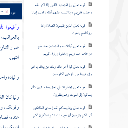
قوله تعالى إنما المؤمنون الذين إذا ذكر الله
وجلت قلوبهم وإذا تليت عليهم آياته زادتهم إيمانا
جزء
8
قوله تعالى الذين يقيمون الصلاة ومما
وأطيعوا الل
رزقناهم ينفقون
بالعواقب، 
قوله تعالى أولئك هم المؤمنون حقا لهم
ضرر التنازع 
درجات عند ربهم ومغفرة ورزق كريم
انتهى.
قوله تعالى كما أخرجك ربك من بيتك بالحق
وإن فريقا من المؤمنين لكارهون
والمادة راج
قوله تعالى يجادلونك في الحق بعدما تبين كأنما
يساقون إلى الموت وهم ينظرون
ولما كان ال
وقوتكم، وأ
قوله تعالى وإذ يعدكم الله إحدى الطائفتين
أنها لكم وتودون أن غير ذات الشوكة تكون لكم
عنده، فصارت
إن تكونوا ت