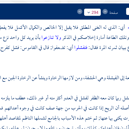
صفحة
294
ه
أي: الذي له الغنى المطلق فلا يقبل إلا الخالص والكمال الأكمل فلا يفعل
وتلك الطاعة أمارة إخلاصكم في الذكر
ولا تنازعوا
بأن يريد كل واحد نزع م
ببيان ثمرته المرة فقال:
فتفشلوا
أي: تضعفوا; قال في القاموس: فشل كفرح
عة إلى الفيشلة وهي الحشفة، ومن لازمها الرخاوة وينشأ عن الرخاوة الجبن مع
فشل ربما كان معه الظفر لفشل في العدو أكثر منه أو غير ذلك، عطف ما يلزمه غ
صله أن الريح إذا كانت في الحرب من جهة صف كانت في وجوه أعدائهم فمن
 يكنى بها عنها; ثم ختم هذه الأسباب بالجامع لشملها الناظم لمقاصد أهله
ألمون فإن أعداءكم كذلك، وأنتم ترجون من الله ما لا يرجون; ثم علله بما يكو