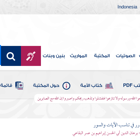
Indonesia
الصوتيات
المكتبة
المواريث
بنين وبنات
 PDF
كتاب الأمة
حول المكتبة
قائمة 
عوا الله ورسوله ولا تنازعوا فتفشلوا وتذهب ريحكم واصبروا إن الله مع الصابرين
رر في تناسب الآيات والسور
- برهان الدين أبي الحسن إبراهيم بن عمر البقاعي