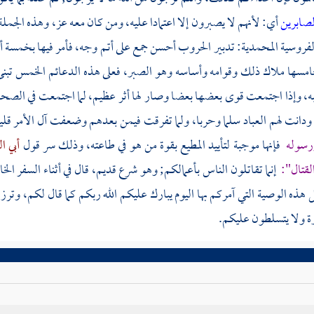
لصابرين
أي: لأنهم لا يصبرون إلا اعتمادا عليه، ومن كان معه عز، وهذه الجملة 
فروسية المحمدية: تدبير الحروب أحسن جمع على أتم وجه، فأمر فيها بخمسة 
مسها ملاك ذلك وقوامه وأساسه وهو الصبر، فعلى هذه الدعائم الخمس تبنى
، وإذا اجتمعت قوى بعضها بعضا وصار لها أثر عظيم، لما اجتمعت في الصحابة 
ودانت لهم العباد سلما وحربا، ولما تفرقت فيمن بعدهم وضعفت آل الأمر قليلا ق
ورسوله
فإنها موجبة لتأييد المطيع بقوة من هو في طاعته، وذلك سر قول
أبي ا
لقتال":
إنما تقاتلون الناس بأعمالكم; وهو شرع قديم، قال في أثناء السفر ال
هذه الوصية التي آمركم بها اليوم يبارك عليكم الله ربكم كما قال لكم، وت
 ولا يتسلطون عليكم.