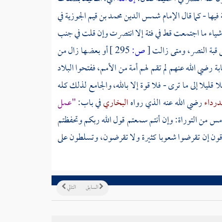
فيها - كما قال
الإمام شمس الدين محمد بن قيم الجوزية
في
أشياء ما اجتمعت قط في فئة إلا انتصرت وإن قلت في جنب
 قبة النصر، ومتى زالت
[
ص:
295 ]
أو بعضها زال من
رضي الله عنهم لم تقم لهم أمة من الأمم، ففتحوا البلاد
ليلا إلى ما ترى - فلا قوة إلا بالله، والجامع لذلك كله
لدرداء
رضي الله عنه الذي رواه
البخاري
في باب:
"عمل
خامس من التوراة: وإن أنتم سمعتم قول الله ربكم وتحفظتم
رزقون إن تقرضوا شعوبا كثيرة ولا تقرضون، وتسلطون على
السابق
التالي