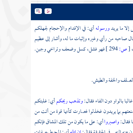
 إلا ما يريد
ورسوله
أي: في الإقدام والإحجام لجهلكم
ال صاحبه من رأي وغيره وإثبات ما له، وأشار إلى عظيم
،
[
ص:
294 ]
فهو فشل، كسل وضعف وتراخي وجبن.
 الصلف والخفة والطيش.
البا بالواو دون الفاء فقال:
وتذهب ريحكم
أي: غلبتكم
عتهم بما يريدون فخذلوا فصارت كأنها قوة من أتت من
ا فقال:
واصبروا
أي: على ما يكون من تلك المشاق فإنكم
ن عنه النصر في الحقيقة فقال:
إن الله
أي: المحيط بصفات