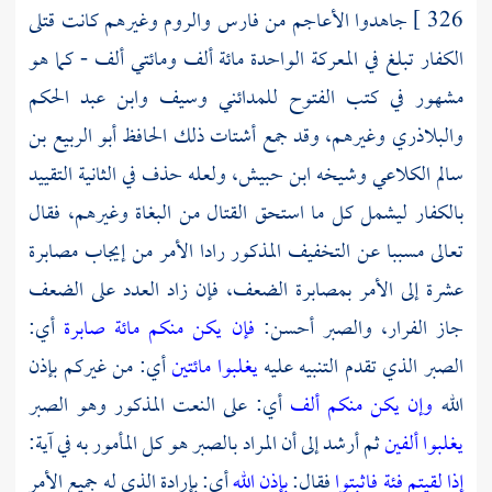
326 ]
جاهدوا
الأعاجم
من
فارس
والروم
وغيرهم كانت قتلى
الكفار تبلغ في المعركة الواحدة مائة ألف ومائتي ألف - كما هو
مشهور في كتب الفتوح
للمدائني
وسيف
وابن عبد الحكم
والبلاذري
وغيرهم، وقد جمع أشتات ذلك
الحافظ أبو الربيع بن
سالم الكلاعي
وشيخه
ابن حبيش،
ولعله حذف في الثانية التقييد
بالكفار ليشمل كل ما استحق القتال من البغاة وغيرهم، فقال
تعالى مسببا عن التخفيف المذكور رادا الأمر من إيجاب مصابرة
عشرة إلى الأمر بمصابرة الضعف، فإن زاد العدد على الضعف
جاز الفرار، والصبر أحسن:
فإن يكن منكم مائة صابرة
أي:
الصبر الذي تقدم التنبيه عليه
يغلبوا مائتين
أي: من غيركم بإذن
الله
وإن يكن منكم ألف
أي: على النعت المذكور وهو الصبر
يغلبوا ألفين
ثم أرشد إلى أن المراد بالصبر هو كل المأمور به في آية:
إذا لقيتم فئة فاثبتوا
فقال:
بإذن الله
أي: بإرادة الذي له جميع الأمر