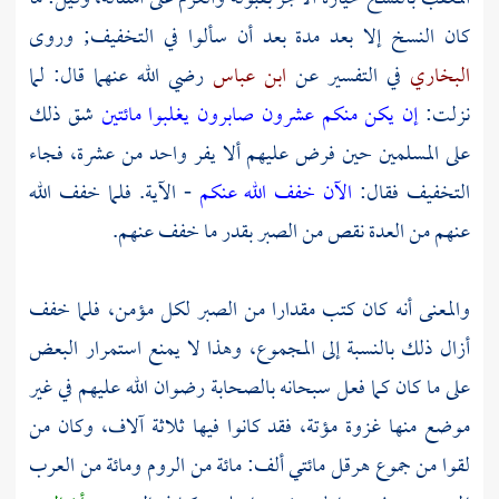
كان النسخ إلا بعد مدة بعد أن سألوا في التخفيف; وروى
البخاري
في التفسير عن
ابن عباس
رضي الله عنهما قال: لما
نزلت:
إن يكن منكم عشرون صابرون يغلبوا مائتين
شق ذلك
على المسلمين حين فرض عليهم ألا يفر واحد من عشرة، فجاء
التخفيف فقال:
الآن خفف الله عنكم
- الآية. فلما خفف الله
عنهم من العدة نقص من الصبر بقدر ما خفف عنهم.
والمعنى أنه كان كتب مقدارا من الصبر لكل مؤمن، فلما خفف
أزال ذلك بالنسبة إلى المجموع، وهذا لا يمنع استمرار البعض
على ما كان كما فعل سبحانه بالصحابة رضوان الله عليهم في غير
موضع منها غزوة مؤتة، فقد كانوا فيها ثلاثة آلاف، وكان من
لقوا من جموع
هرقل
مائتي ألف: مائة من
الروم
ومائة من العرب