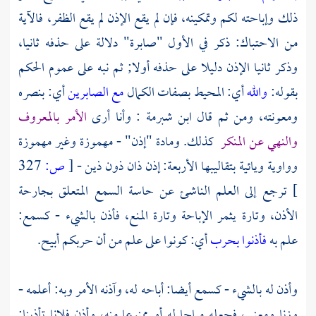
ذلك وإباحته لكم وتمكينه، فإن لم يقع الإذن لم يقع الظفر، فالآية
من الاحتباك: ذكر في الأول "صابرة" دلالة على حذفه ثانيا،
وذكر ثانيا الإذن دليلا على حذفه أولا; ثم نبه على عموم الحكم
بقوله:
والله
أي: المحيط بصفات الكمال
مع الصابرين
أي: بنصره
ومعونته، ومن ثم قال
ابن شبرمة
: وأنا أرى
الأمر بالمعروف
والنهي عن المنكر
كذلك. ومادة "إذن" - مهموزة وغير مهموزة
وواوية ويائية بتقاليبها الأربعة: إذن ذان ذون ذين -
[
ص:
327
]
ترجع إلى العلم الناشئ عن حاسة السمع المتعلق بجارحة
الأذن، وتارة يثمر الإباحة وتارة المنع، فأذن بالشيء - كسمع:
علم به
فأذنوا بحرب
أي: كونوا على علم من أن حربكم أبيح.
وأذن له بالشيء - كسمع أيضا: أباحه له، وآذنه الأمر وبه: أعلمه -
وزنا ومعنى، فجعله مباحا له أو ممنوعا منه، وأذن فلانا تأذينا: