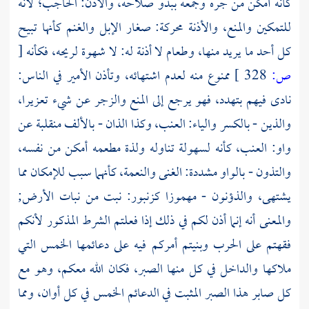
كأنه أمكن من جره وجمعه ببدو صلاحه، والآذن: الحاجب؛ لأنه
للتمكين والمنع، والأذنة محركة: صغار الإبل والغنم كأنها تبيح
كل أحد ما يريد منها، وطعام لا أذنة له: لا شهوة لريحه، فكأنه
[
ص:
328 ]
ممنوع منه لعدم اشتهائه، وتأذن الأمير في الناس:
نادى فيهم بتهدد، فهو يرجع إلى المنع والزجر عن شيء تعزيرا،
والذين - بالكسر والياء: العنب، وكذا الذان - بالألف منقلبة عن
واو: العنب، كأنه لسهولة تناوله ولذة مطعمه أمكن من نفسه،
والتذون - بالواو مشددة: الغنى والنعمة، كأنهما سبب للإمكان مما
يشتهى، والذؤنون - مهموزا كزنبور: نبت من نبات الأرض;
والمعنى أنه إنما أذن لكم في ذلك إذا فعلتم الشرط المذكور لأنكم
فقهتم على الحرب وبنيتم أمركم فيه على دعائمها الخمس التي
ملاكها والداخل في كل منها الصبر، فكان الله معكم، وهو مع
كل صابر هذا الصبر المثبت في الدعائم الخمس في كل أوان، ومما