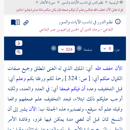
الرئيسية
نظم الدرر في تناسب الآيات والسور
سورة الأنفال
تراجم الأعلام
قوله تعالى الآن خفف الله عنكم وعلم أن فيكم ضعفا فإن يكن منكم مائة صابرة يغلبوا مائتين
نظم الدرر في تناسب الآيات والسور
البقاعي - برهان الدين أبي الحسن إبراهيم بن عمر البقاعي
جزء
صفحة
8
324
الآن خفف الله
أي: الملك الذي له الغنى المطلق وجميع صفات
الكمال
عنكم
أي:
[
ص:
324 ]
رحمة لكم ورفقا بكم
وعلم
أي:
قبل التخفيف وعده
أن فيكم ضعفا
أي: في العدد والعدد، ولكنه
أوجب عليكم ذلك ابتلاء، فبعد التخفيف علم ضعفهم واقعا
وقبله علم أنه سيقع، وتصديره هذه الجملة ب:
الآن
يشير إلى أن
النسخ كان قبل أن تمضي مدة يمكن فيها غزو، وفائدة الأمر
المعقب بالنسخ حيازة الأجر بقبوله والعزم على امتثاله، وقيل: ما