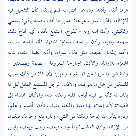
عرك أذنه، وأذنه: رده عن الشرب فلم يسقه، كأن التفعيل فيه
للإزالة، وآذن النعل وغيرها: جعل لها أذنا، وفعله بإذني: بعلمي
وتمكيني، وأذن إليه وله - كفرح: استمع بأذنه، أي: أباح ذلك
سمعه وقلبه، وأذن لرائحة الطعام: اشتهاه كأنه أباحه لنفسه،
وآذنه إيذانا: أعجبه، مثل ذلك سواء، وآذنه أيضا: منعه، كأنه
الهمزة للإزالة، والأذن: الجارحة المعروفة - بضمة وبضمتين -
والمقبض والعروة من كل شيء وجبل؛ لأن كلا من ذلك سبب
للتمكن من حمل ما هو فيه، والأذن: الرجل المستمع القابل كل ما
يقال له كأنه لما قبله أباحه قلبه ومكنه منه، والأذان: النداء إلى
الصلاة لأنه إعلام بإباحتها والمكنة منها، وتأذن: أقسم وأعلم،
وتارة يتأثر عنه إباحة ومكنة من الشيء وتارة منع وحرمة، فيكون
من الإزالة، وآذن العشب: بدأ يجف فبعضه رطب وبعضه يابس