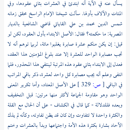
يسأل عنه في الآية أنه ابتدئ في العشرات بثاني عقودها، وفي
المئات والآلاف بأولها. سألت شيخنا الإمام الراسخ محقق زمانه
شمس الدين محمد بن علي القاياتي قاضي الشافعية بالديار
المصرية: ما حكمته؟ فقال: الأصل الابتداء بأول العقود، لكن لو
قيل: إن يكن منكم عشرة صابرة يغلبوا مائة، لربما توهم أنه لا
تجب مصابرة الواحد للعشرة إلا عند بلوغ المؤمنين هذا العقد،
فعدل إلى الابتداء بثاني عقود هذه المرتبة لينتفي هذا المحذور، فلما
انتفى وعلم أنه يجب مصابرة كل واحد لعشرة، ذكر باقي المراتب
في الباقي
[
ص:
329 ]
على الأصل المعتاد، وأما تكرير المعنى
الواحد وهو مقاومة الجماعة لأكثر منها مرتين: قبل التخفيف
وبعده فللدلالة - كما قال في الكشاف - على أن الحال مع القلة
والكثرة واحدة لا تتفاوت وإن كان قد يظن تفاوته، وكأنه لم يذك
الآحاد بشارة بكثرة هذه الأمة واجتماعها وبدأ بالعشرات وختم