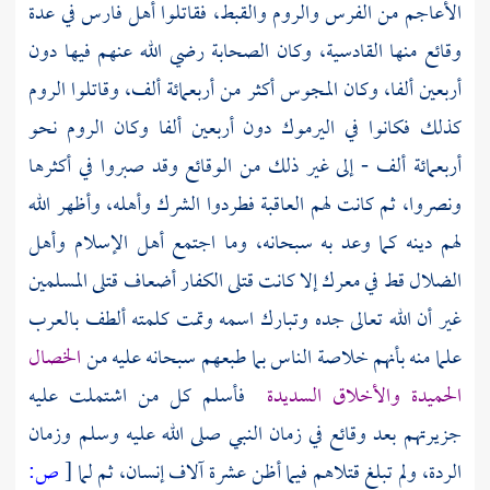
الأعاجم
من
الفرس
والروم
والقبط، فقاتلوا أهل
فارس
في عدة
وقائع منها
القادسية،
وكان الصحابة رضي الله عنهم فيها دون
أربعين ألفا، وكان المجوس أكثر من أربعمائة ألف، وقاتلوا
الروم
كذلك فكانوا في
اليرموك
دون أربعين ألفا وكان
الروم
نحو
أربعمائة ألف - إلى غير ذلك من الوقائع وقد صبروا في أكثرها
ونصروا، ثم كانت لهم العاقبة فطردوا الشرك وأهله، وأظهر الله
لهم دينه كما وعد به سبحانه، وما اجتمع أهل الإسلام وأهل
الضلال قط في معرك إلا كانت قتلى الكفار أضعاف قتلى المسلمين
غير أن الله تعالى جده وتبارك اسمه وتمت كلمته ألطف بالعرب
علما منه بأنهم خلاصة الناس بما طبعهم سبحانه عليه من
الخصال
الحميدة والأخلاق السديدة
فأسلم كل من اشتملت عليه
جزيرتهم بعد وقائع في زمان النبي صلى الله عليه وسلم وزمان
الردة، ولم تبلغ قتلاهم فيما أظن عشرة آلاف إنسان، ثم لما
[
ص: