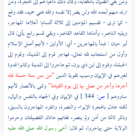
ولمن بقي الضمان بالكفاية، وكان ذلك داعيا لهم إلى الهجرة، ومن
ارتد منهم أبعده الله ولن يضر إلا نفسه والله غني حميد، فقد وقع
- كما ترى - تقسيم المؤمنين إلى ثلاثة أقسام: أعلاها المهاجر،
ويليه الناصر، وأدناها القاعد القاصر، وبقي قسم رابع يأتي; قال
أبو حيان
: فبدأ بالمهاجرين - أي: الأولين - لأنهم أصل الإسلام
وأول من استجاب لله تعالى، فهاجر قوم إلى المدينة، وقوم إلى
الحبشة، وقوم إلى ابن ذي يزن، ثم هاجروا إلى المدينة وكانوا قدوة
لغيرهم في الإيمان وسبب تقوية الدين
"من سن سنة حسنة فله
أجرها وأجر من عمل بها إلى يوم القيامة"
وثنى بالأنصار لأنهم
ساووهم
[
ص:
344 ]
في الإيمان وفي الجهاد بالنفس والمال،
لكنه عادل بالهجرة الإيواء والنصرة، وانفرد المهاجرون بالسبق،
وذكر ثالثا من آمن ولم ينصر، ففاتهم هاتان الفضيلتان وحرموا
الولاية حتى يهاجروا، ثم قال:
آخى رسول الله صلى الله عليه