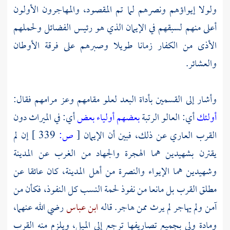
ولولا إيواؤهم ونصرهم لما تم المقصود، والمهاجرون الأولون
أعلى منهم لسبقهم في الإيمان الذي هو رئيس الفضائل ولحملهم
الأذى من الكفار زمانا طويلا وصبرهم على فرقة الأوطان
والعشائر.
وأشار إلى القسمين بأداة البعد لعلو مقامهم وعز مرامهم فقال:
أولئك
أي: العالو الرتبة
بعضهم أولياء بعض
أي: في الميراث دون
القرب العاري عن ذلك، فبين أن الإيمان
[
ص:
339 ]
إن لم
يقترن بشهيدين هما الهجرة والجهاد من الغرب عن
المدينة
وشهيدين هما الإيواء والنصرة من أهل
المدينة،
كان عائقا عن
مطلق القرب بل مانعا من نفوذ لحمة النسب كل النفوذ، فكأن من
آمن ولم يهاجر لم يرث ممن هاجر. قاله
ابن عباس
رضي الله عنهما،
ومادة ولي بجميع تصاريفها ترجع إلى الميل، ويلزم منه القرب