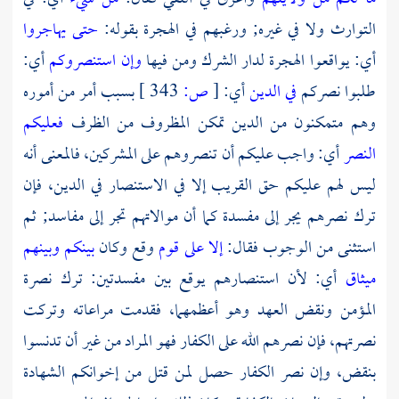
التوارث ولا في غيره; ورغبهم في الهجرة بقوله:
حتى يهاجروا
أي: يواقعوا الهجرة لدار الشرك ومن فيها
وإن استنصروكم
أي:
طلبوا نصركم
في الدين
أي:
[
ص:
343 ]
بسبب أمر من أموره
وهم متمكنون من الدين تمكن المظروف من الظرف
فعليكم
النصر
أي: واجب عليكم أن تنصروهم على المشركين، فالمعنى أنه
ليس لهم عليكم حق القريب إلا في الاستنصار في الدين، فإن
ترك نصرهم يجر إلى مفسدة كما أن موالاتهم تجر إلى مفاسد; ثم
استثنى من الوجوب فقال:
إلا على قوم
وقع وكان
بينكم وبينهم
ميثاق
أي: لأن استنصارهم يوقع بين مفسدتين: ترك نصرة
المؤمن ونقض العهد وهو أعظمهما، فقدمت مراعاته وتركت
نصرتهم، فإن نصرهم الله على الكفار فهو المراد من غير أن تدنسوا
بنقض، وإن نصر الكفار حصل لمن قتل من إخوانكم الشهادة