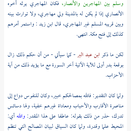
وسلم بين المهاجرين والأنصار،
فكان المهاجري يرثه أخوه
الأنصاري إذا لم يكن له
بالمدينة
ولي مهاجري، ولا توارث بينه
وبين قريبه المسلم غير المهاجري، قال
ابن زيد
: واستمر أمرهم
كذلك إلى فتح مكة. انتهى.
لكن ما ذكر
ابن عبد البر
- كما سيأتي - من أن حكم ذلك زال
بوقعة بدر أولى للآية الآتية آخر السورة مع ما يؤيد ذلك من آية
الأحزاب.
ولما كان التقدير: فالله بمصالحكم خبير، وكان للنفوس دواع إلى
مناصرة الأقارب والأحباب ومعاداة غيرهم خفية، ولها دسائس
تدرك، حذر من ذلك بقوله: عاطفا على هذا المقدر:
والله
أي:
المحيط علما وقدرة، ولما كان السياق لبيان المصالح التي تنظم