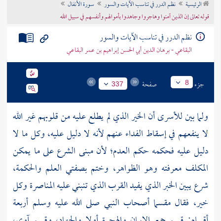
الرئيسية
نظم الدرر في تناسب الآيات والسور
سورة الأنفال
تراجم الأعلام
قوله تعالى إن الذين آمنوا وهاجروا وجاهدوا بأموالهم وأنفسهم في سبيل الله
نظم الدرر في تناسب الآيات والسور
البقاعي - برهان الدين أبي الحسن إبراهيم بن عمر البقاعي
جزء
صفحة
8
337
ولما بين للأسرى أن الخير الذي لم يطلع عليه من قلوبهم غير الله
لا ينفعهم في إسقاط الفداء عنهم لأنه لا دليل عليه، وكل ما لا
دليل عليه فحكمه حكم العدم؛ لأن مبنى الشرع على ما يمكن
المكلف معرفته وهو الظواهر، وختم بصفتي العلم والحكمة،
شرع يبين الخبر الذي يفيد القرب الذي تنبني عليه المناصرة وكل
خير، فقال مقسما أصحاب النبي صلى الله عليه وسلم أربعة
أقسام: قسم جمع الإيمان والهجرة أولا والجهاد، وقسم آوى،