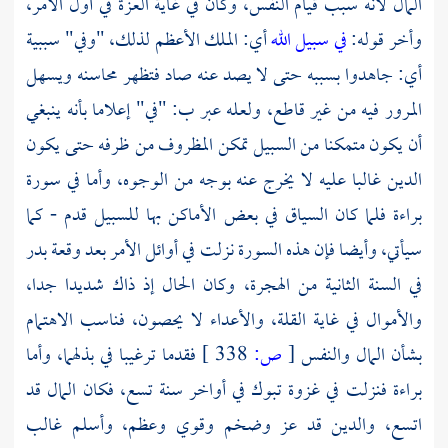
المال لأنه سبب قيام النفس، وكان في غاية العزة في أول الأمر،
وأخر قوله:
في سبيل الله
أي: الملك الأعظم لذلك، "وفي" سببية
أي: جاهدوا بسببه حتى لا يصد عنه صاد فتظهر محاسنه ويسهل
المرور فيه من غير قاطع، ولعله عبر ب: "في" إعلاما بأنه ينبغي
أن يكون متمكنا من السبيل تمكن المظروف من ظرفه حتى يكون
الدين غالبا عليه لا يخرج عنه بوجه من الوجوه، وأما في سورة
براءة فلما كان السياق في بعض الأماكن بها للسبيل قدم - كما
سيأتي، وأيضا فإن هذه السورة نزلت في أوائل الأمر بعد وقعة
بدر
في السنة الثانية من الهجرة، وكان الحال إذ ذاك شديدا جدا،
والأموال في غاية القلة، والأعداء لا يحصون، فناسب الاهتمام
بشأن المال والنفس
[
ص:
338 ]
فقدما ترغيبا في بذلهما، وأما
براءة فنزلت في غزوة
تبوك
في أواخر سنة تسع، فكان المال قد
اتسع، والدين قد عز وضخم وقوي وعظم، وأسلم غالب