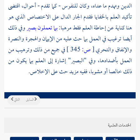
الدين وتهدم ما عداه، وكان للنفوس - كما تقدم - أحوال، اقتضى
تأكيد العلم بالخفايا فقدم الجار الدال على الاختصاص الذي هو
هنا كناية عن إحاطة العلم فقط مرهبا:
بما تعملون بصير
وفي ذلك
أيضا ترغيب في العمل بما حث عليه من الإيمان والهجرة والنصرة
والإنفاق والتحري
[
ص:
345 ]
في جميع من ذلك وترهيب من
العمل بأضدادها، وفي "البصير" إشارة إلى العلم بما يكون من
ذلك خالصا أو مشوبا، ففيه مزيد حث على الإخلاص.
السابق
التالي
الخدمات العلمية