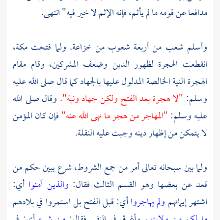
مدافعا عن قومه ما لم يأثم، فإنه الإثم لا خير فيه" انتهى.
وأسلم شعب من أربعة شعوب من خزاعة. ولما فتحت
مكة،
انقطعت الهجرة لظهور الدين وضعف المشركين، وقام مقام
الهجرة النية الخالصة المدلول عليها بالجهاد كما قال صلى الله عليه
وسلم:
"لا هجرة بعد الفتح ولكن جهاد ونية".
وقال صلى الله
عليه وسلم:
"المهاجر من هجر ما نهى الله عنه"
فإن كان المؤمن
لا يتمكن من إظهار دينه وجبت عليه النقلة.
ولما بين سبحانه تعالى أمر من جمع الشروط، شرع يبين حكم من
قعد عن بعضها وهو القسم الثالث فقال:
والذين آمنوا
أي:
اشتهر إيمانهم
ولم يهاجروا
أي: قبل الفتح بل استمروا في بلادهم
ما لكم من ولايتهم
وأغرق في النفي فقال:
من شيء
أي: في