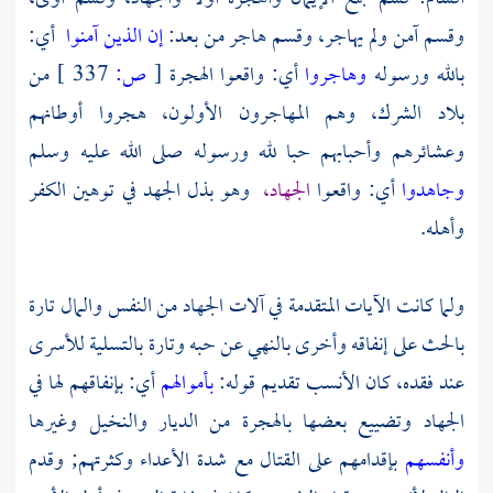
وقسم آمن ولم يهاجر، وقسم هاجر من بعد:
إن الذين آمنوا
أي:
بالله ورسوله
وهاجروا
أي: واقعوا الهجرة
[
ص:
337 ]
من
بلاد الشرك، وهم المهاجرون الأولون، هجروا أوطانهم
وعشائرهم وأحبابهم حبا لله ورسوله صلى الله عليه وسلم
وجاهدوا
أي: واقعوا
الجهاد،
وهو بذل الجهد في توهين الكفر
وأهله.
ولما كانت الآيات المتقدمة في آلات الجهاد من النفس والمال تارة
بالحث على إنفاقه وأخرى بالنهي عن حبه وتارة بالتسلية للأسرى
عند فقده، كان الأنسب تقديم قوله:
بأموالهم
أي: بإنفاقهم لها في
الجهاد وتضييع بعضها بالهجرة من الديار والنخيل وغيرها
وأنفسهم
بإقدامهم على القتال مع شدة الأعداء وكثرتهم; وقدم