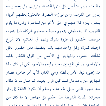
والبعد، وربما نشأ عن كل منهما الشدة، وترتيب ولي بخصوصه
يدور على القرب، ومن لوازمه النصرة، فالمعنى: بعضهم أقرباء
بعض، يلزم كلا منهم في حق الآخر من المناصرة وغيره ما يلزم
القريب لقريبه، فمتى جمعهم وصف جعلهم شركاء فيما يثمره،
فوصف الحضور في غزوة يشرك بينهم في الغنائم؛ لأن أنواع
الجهاد كثيرة، وكل واحد منهم باشر بعضها، فعن حضور الكل
نشأت النصرة، والمهاجر في الأصل من فارق الكفار بقلبه
ولاواهم، ورافق المؤمنين بحبه ولبه ووالاهم، لكن لما كان هذا
قد يخفى، نيط الأمر بالمظنة وهي الدار، لأنها أمر ظاهر، فصار
المهاجر من باعد دار المشركين فرارا بدينه، ثم صار شرط ذلك
بعد هجرة النبي صلى الله عليه وسلم أن تكون النقلة إلى دار
هجرته:
المدينة
الشريفة هذا حكم كل مهاجر إلا ما كان من
خزاعة؛ فإن النبي صلى الله عليه وسلم كان قد علم من مؤمنهم