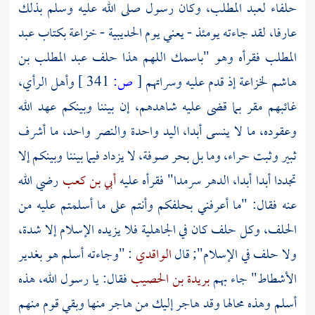
حلفاء
لعبد المطلب،
وكان رسول صلى الله عليه وسلم بذلك
عارفا، لقد جاءته يومئذ - يعني يوم الحديبية -
خزاعة
بكتاب عبد
المطلب فقرأه وهو "باسمك اللهم هذا حلف
عبد المطلب بن
هاشم
لخزاعة
إذ قدم عليه وسراتهم
[
ص:
341 ]
وأهل الرأي،
غائبهم مقر بما قضى عليه شاهدهم، إن بيننا وبينكم عهد الله
وعقوده، ما لا ينسى أبدا، اليد واحدة والنصر واحد، ما أشرف
ثبير وثبت حراء، وما بل بحر صوفة، لا يزداد فيما بيننا وبينكم إلا
تجددا أبدا أبدا، الدهر سرمدا" فقرأه عليه
أبي بن كعب
رضي الله
عنه فقال: "ما أعرفني بحلفكم وأنتم على ما أسلمتم عليه من
الحلف، وكل حلف كان في الجاهلية فلا يزيده الإسلام إلا شدة،
ولا حلف في الإسلام"; قال
الواقدي
: "وجاءته أسلم هو بغدير
الأشطاط" جاء بهم
بريدة بن الحصيب
فقال: يا رسول الله، هذه
أسلم
وهذه محالها وقد هاجر إليك من هاجر منها وبقي قوم منهم