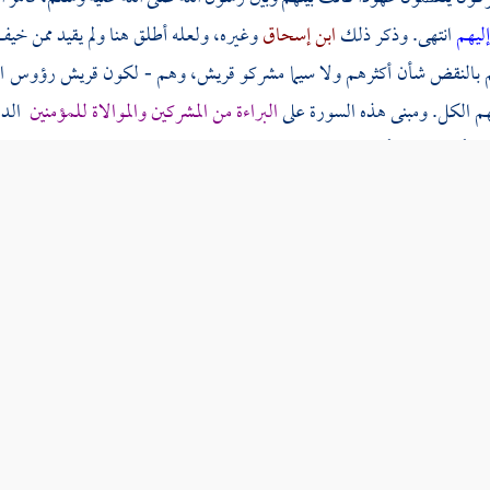
إليهم
انتهى. وذكر ذلك
ابن إسحاق
وغيره، ولعله أطلق هنا ولم يقيد ممن خي
لهم بالنقض شأن أكثرهم ولا سيما مشركو قريش، وهم - لكون قريش رؤوس النا
هم الكل. ومبنى هذه السورة على
البراءة من المشركين والموالاة للمؤمنين
الدا
 قل أو كثر قرب أو بعد في المنشط والمكره والعسر واليسر.
هر الحال وقت تكامل نزولها - وهو شوال أو ذو العقدة أو ذو الحجة سنة تسع 
زارها وأطفئت نارهم ببسط الإسلام في الخاص والعام، وما بين
اليمن
وا
، وقصد الناس له بالاتباع من جميع الأمصار، أكد أمر الجهاد ومصادمة الأنداد
تبوك
كلاما ثم قال: قالو: وقدم رسول الله صلى لله عليه وسلم
المدينة
- يع
يعون أسلحتهم ويقولون: قد انقطع الجهاد، فجعل القوي منهم يشتريها لفضل 
ال:
"لا تزال عصابة
[
ص:
364 ]
من أمتي يجاهدون على الحق حتى يخرج ا
ي ذي الحجة لأن
البغوي
نقل عن
الزهري
أن أولها نزل في شوال، وقال
ابن إسحا