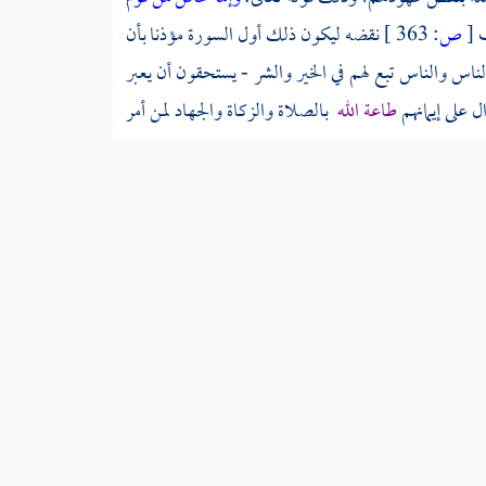
ف
[
ص:
363 ]
نقضه ليكون ذلك أول السورة مؤذنا بأن
س والناس تبع لهم في الخير والشر - يستحقون أن يعبر
ل على إيمانهم
طاعة الله
بالصلاة والزكاة والجهاد لمن أمر
بعد مرجع النبي صلى الله عليه وسلم من
تبوك
- أن الحرب
لشام،
وانتشار ألويته وأعلامه، وتأيد رئيسه وإمامه بقهر
 في هذه السورة تأكيدا لم يؤكد في غيرها; ذكر
الواقدي
في
ني من غزوة
تبوك
- في رمضان سنة تسع، ثم قال: وجعل
قوته، فبلغ ذلك رسول الله صلى الله عليه وسلم فنهاهم
لدجال"
وإنما قلت: إن تكامل نزولها كان في شوال أو في ذي
ق
- ونقله عنه
البيهقي
في دلائل النبوة -: ثم أقام رسول الله