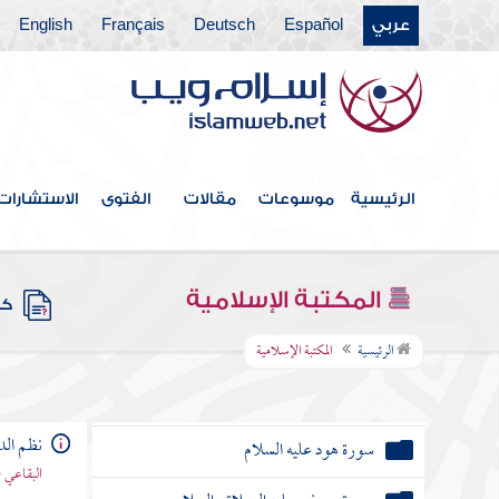
عربي
Español
Deutsch
Français
English
سورة آل عمران
سورة النساء
سورة " المائدة
سورة الأنعام
الرئيسية
موسوعات
مقالات
الفتوى
الاستشارات
سورة الأعراف
سورة الأنفال
المكتبة الإسلامية
كتب
سورة التوبة
الرئيسية
المكتبة الإسلامية
سورة يونس عليه السلام
نظم الد
سورة هود عليه السلام
البقاعي 