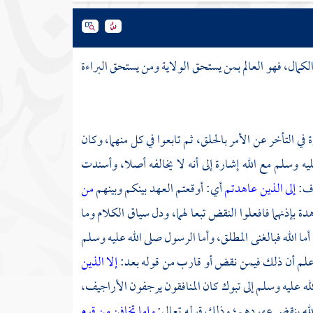
كمال، فهو العالم بمن يستحق الولاية ومن يستحق البراءة
في التأخر عن الأمر بالحلق، ثم تابعوا في كل منهما، وكان
ه وسلم مع الله إشارة إلى أنه لا يخالفه أصلا، وأسندت
وف:
إلى الذين عاهدتم
أي: أوقعتم العهد بينكم وبينهم
من
ة بإذنهما فافعلوا النقض تبعا لهما، ودل سياق الكلام وما
أما الله فبالغنى المطلق، وأما الرسول صلى الله عليه وسلم
 وعلم أن ذلك فيمن نقض أو قارب من قوله بعد:
إلا الذين
له عليه وسلم إلى
تبوك
كان المنافقون يرجفون الأراجيف،
الله بنقض عهودهم؛ وذلك قوله تعالى:
وإما تخافن من قوم