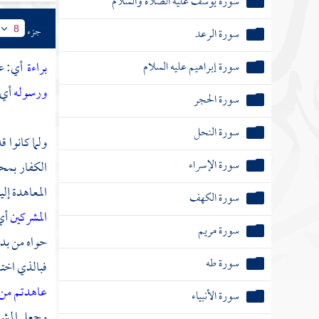
سورة يوسف عليه الصلاة والسلام
جزء
سورة الرعد
8
سورة إبراهيم عليه السلام
براءة
أي: عظ
ورسوله
أي:
سورة الحجر
سورة النحل
ولما كانوا ق
سورة الإسراء
الكفار بمحل
المعاهدة إل
سورة الكهف
المشركين
أي
سورة مريم
حواه من بديع
سورة طه
فبالذي اختا
عاهدتم من ا
سورة الأنبياء
وجعل المشرك