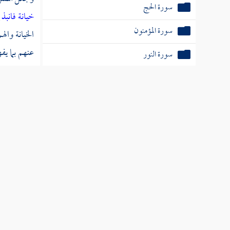
سورة الحج
خيانة فانبذ 
سورة المؤمنون
الخيانة وا
عنهم بما يف
سورة النور
بالبراءة منه
سورة الفرقان
سورة الشعراء
ولما كان ظا
قد وضعت أو
سورة النمل
جيوش الكفار
سورة القصص
أواخر غزوة
سورة العنكبوت
المسلمون يب
عن ذلك وق
سورة الروم
القعدة أو ف
سورة لقمان