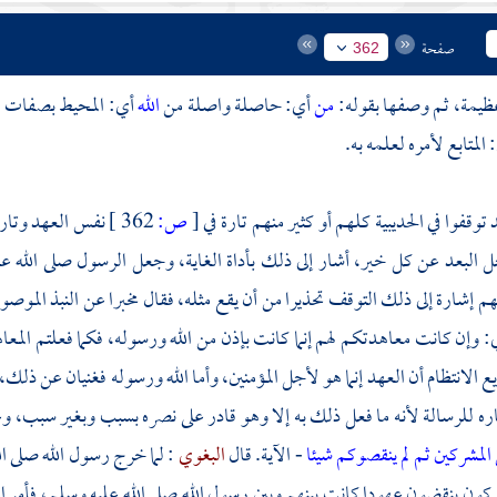
صفحة
362
يمة، ثم وصفها بقوله:
من
أي: حاصلة واصلة من
الله
أي: المحيط بصفات ال
 المتابع لأمره لعلمه به.
د توقفوا في الحديبية كلهم أو كثير منهم تارة في
[
ص:
362 ]
نفس العهد وتارة 
 البعد عن كل خير، أشار إلى ذلك بأداة الغاية، وجعل الرسول صلى الله علي
يهم إشارة إلى ذلك التوقف تحذيرا من أن يقع مثله، فقال مخبرا عن النبذ الموص
: وإن كانت معاهدتكم لهم إنما كانت بإذن من الله ورسوله، فكما فعلتم المعاهد
 الانتظام أن العهد إنما هو لأجل المؤمنين، وأما الله ورسوله فغنيان عن ذلك، 
ره للرسالة لأنه ما فعل ذلك به إلا وهو قادر على نصره بسبب وبغير سبب،
لمشركين ثم لم ينقصوكم شيئا
- الآية. قال
البغوي
: لما خرج رسول الله صلى ال
ون ينقضون عهودا كانت بينهم وبين رسول الله صلى الله عليه وسلم، فأمر 