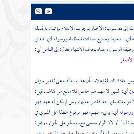
ملة إلى مضمونها: الإخبار بوجوب الإعلام بما ثبت بالجملة
ه
أي: المحيط بجميع صفات العظمة
ورسوله
أي: الذي
 وظيفة الرسول، عداه بحرف الانتهاء فقال:
إلى الناس
أي:
الأصغر.
ع لبس حاذفا الصلة إعلاما بأن هذا مستأنف على تقدير سؤال
ين
أي: الذين لا عهد لهم خاص فلا مانع من قتالهم، قيل:
آخر مدته بغير حد فقصر عليها، ومن لم يكن له عهد فهو
ورسوله
أي: بريء منهم، فهو مرفوع عطفا على المنوي في
أن " أو لأن الواو بمعنى مع، وبالجر على الجوار، وقيل:
ريئا من رسوله فأنا منه بريء، فلببه الرجل إلى
عمر
رضي