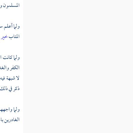
المسلمون وا
قوله تعالى قل إن كان آباؤكم وأبناؤكم
وإخوانكم وأزواجكم وعشيرتكم وأموال
ولما أعلم س
اقترفتموها
المتاب
خير 
قوله تعالى لقد نصركم الله في مواطن كثيرة
ويوم حنين إذ أعجبتكم كثرتكم فلم تغن عنكم
ولما كانت ال
شيئا
الكفر والغد
قوله تعالى ثم أنزل الله سكينته على رسوله
لا شبهة فيه
وعلى المؤمنين وأنزل جنودا لم تروها
ذكر في ذلك.
قوله تعالى ثم يتوب الله من بعد ذلك على من
يشاء والله غفور رحيم
ولما واجههم
قوله تعالى يا أيها الذين آمنوا إنما المشركون
الغادرين بال
نجس فلا يقربوا المسجد الحرام بعد عامهم هذا