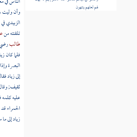
الناس في م
لهم لعلهم ينتهون
وأن وليت ول
قوله تعالى ألا تقاتلون قوما نكثوا أيمانهم
الزبيدي
في 
وهموا بإخراج الرسول وهم بدءوكم أول مرة
تلقنته من
عل
طالب
رضي ا
قوله تعالى قاتلوهم يعذبهم الله بأيديكم
ويخزهم وينصركم عليهم ويشف صدور قوم
فلما كان
زيا
مؤمنين
البصرة وإذا
قوله تعالى ويذهب غيظ قلوبهم ويتوب الله
إلى
زياد
فقال
على من يشاء والله عليم حكيم
ثقيف;
وقا
قوله تعالى أم حسبتم أن تتركوا ولما يعلم الله
عليه كلمه ف
الذين جاهدوا منكم
الحمراء قد
قوله تعالى ما كان للمشركين أن يعمروا
زياد
إلى ما 
مساجد الله شاهدين على أنفسهم بالكفر