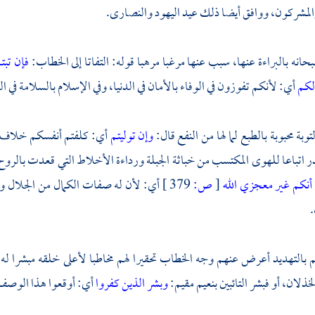
لمشركون، ووافق أيضا ذلك عيد اليهود والنصارى.
بحانه بالبراءة عنها، سبب عنها مرغبا مرهبا قوله: التفاتا إلى الخطاب:
فإن تبت
لكم
أي: لأنكم تفوزون في الوفاء بالأمان في الدنيا، وفي الإسلام بالسلامة في ال
توبة محبوبة بالطبع لما لها من النفع قال:
وإن توليتم
أي: كلفتم أنفسكم خلاف ما
ر اتباعا للهوى المكتسب من خباثة الجبلة ورداءة الأخلاط التي قعدت بالر
أنكم غير معجزي الله
[
ص:
379 ]
أي: لأن له صفات الكمال من الجلال وال
 بالتهديد أعرض عنهم وجه الخطاب تحقيرا لهم مخاطبا لأعلى خلقه مبشرا له 
خذلان، أو فبشر التائبين بنعيم مقيم:
وبشر الذين كفروا
أي: أوقعوا هذا الوص