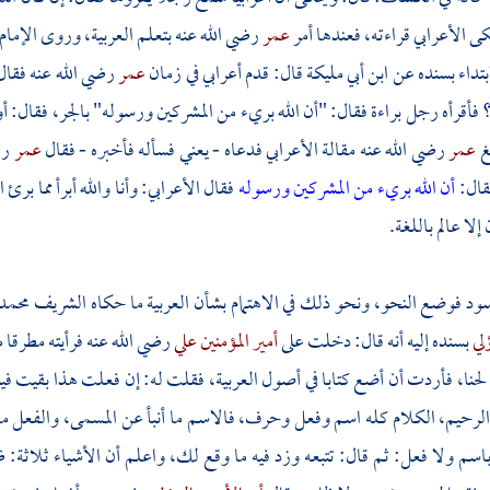
كى الأعرابي قراءته، فعندها أمر
عمر
رضي الله عنه بتعلم العربية، وروى
الإمام
تداء بسنده عن
ابن أبي مليكة
قال: قدم أعرابي في زمان
عمر
رضي الله عنه فقال
فأقرأه رجل براءة فقال: "أن الله بريء من المشركين ورسوله" بالجر، فقال: أ
لغ
عمر
رضي الله عنه مقالة الأعرابي فدعاه - يعني فسأله فأخبره - فقال
عمر
رض
فقال:
أن الله بريء من المشركين ورسوله
فقال الأعرابي: وأنا والله أبرأ مما برئ
إلا عالم باللغة.
أسود
فوضع النحو، ونحو ذلك في الاهتمام بشأن العربية ما حكاه الشريف
محمد 
لي
بسنده إليه أنه قال: دخلت على
أمير المؤمنين علي
رضي الله عنه فرأيته مطرقا 
لحنا، فأردت أن أضع كتابا في أصول العربية، فقلت له: إن فعلت هذا بقيت فينا 
 الرحيم، الكلام كله اسم وفعل وحرف، فالاسم ما أنبأ عن المسمى، والفعل ما
سم ولا فعل: ثم قال: تتبعه وزد فيه ما وقع لك، واعلم أن الأشياء ثلاثة