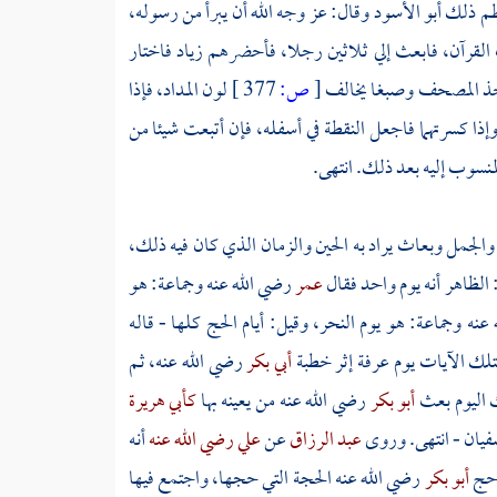
عظم ذلك
أبو الأسود
وقال: عز وجه الله أن يبرأ من رسوله،
ب القرآن، فابعث إلي ثلاثين رجلا، فأحضرهم
زياد
فاختار
خذ المصحف وصبغا يخالف
[
ص:
377 ]
لون المداد، فإذا
ا كسرتهما فاجعل النقطة في أسفله، فإن أتبعت شيئا من
نسوب إليه بعد ذلك. انتهى.
الجمل وبعاث يراد به الحين والزمان الذي كان فيه ذلك،
 الظاهر أنه يوم واحد فقال
عمر
رضي الله عنه وجماعة: هو
عنه وجماعة: هو يوم النحر، وقيل: أيام الحج كلها - قاله
تلك الآيات يوم
عرفة
إثر خطبة
أبي بكر
رضي الله عنه، ثم
ك اليوم بعث
أبو بكر
رضي الله عنه من يعينه بها
كأبي هريرة
فيان
- انتهى. وروى
عبد الرزاق
عن
علي رضي الله عنه
أنه
 حج
أبو بكر
رضي الله عنه الحجة التي حجها، واجتمع فيها