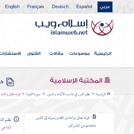
عربي
Español
Deutsch
Français
English
سورة آل عمران
سورة النساء
سورة " المائدة
سورة الأنعام
الرئيسية
موسوعات
مقالات
الفتوى
الاستشارات
سورة الأعراف
سورة الأنفال
المكتبة الإسلامية
كتب
سورة التوبة
الرئيسية
نظم الدرر في تناسب الآيات والسور
سورة التوبة
قوله تعالى وأذان 
مقصودها
قوله تعالى براءة من الله ورسوله إلى الذين
نظم الد
عاهدتم من المشركين
البقاعي 