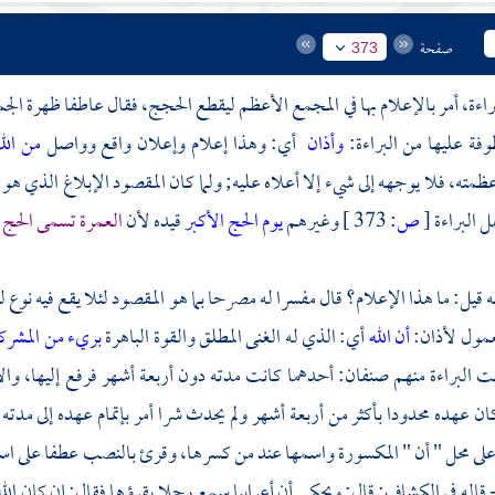
صفحة
373
لبراءة، أمر بالإعلام بها في المجمع الأعظم ليقطع الحجج، فقال عاطفا ظهرة الج
طوفة عليها من البراءة:
وأذان
أي: وهذا إعلام وإعلان واقع وواصل
من الل
مته، فلا يوجهه إلى شيء إلا أعلاه عليه; ولما كان المقصود الإبلاغ الذي هو
 البراءة
[
ص:
373 ]
وغيرهم
يوم الحج الأكبر
قيده لأن
العمرة تسمى الحج 
نه قيل: ما هذا الإعلام؟ قال مفسرا له مصرحا بما هو المقصود لئلا يقع فيه نو
عمول لأذان:
أن الله
أي: الذي له الغنى المطلق والقوة الباهرة
بريء من المشرك
 البراءة منهم صنفان: أحدهما كانت مدته دون أربعة أشهر فرفع إليها، وال
ان عهده محدودا بأكثر من أربعة أشهر ولم يحدث شرا أمر بإتمام عهده إلى مدته
لى محل " أن " المكسورة واسمها عند من كسرها، وقرئ بالنصب عطفا على اسم : 
 قاله في الكشاف: قال: ويحكى أن أعرابيا سمع رجلا يقرؤها فقال: إن كان الله ب