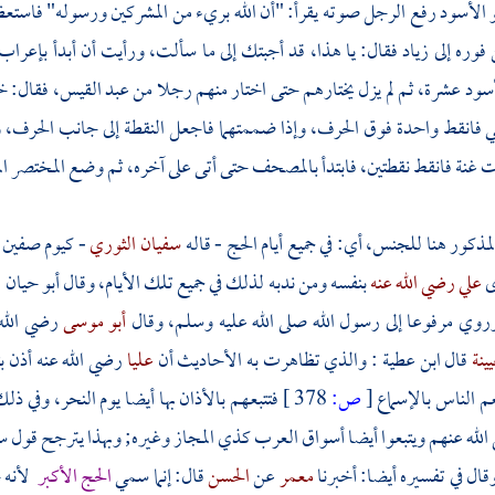
و الأسود
رفع الرجل صوته يقرأ: "أن الله بريء من المشركين ورسوله" فاست
فوره إلى
زياد
فقال: يا هذا، قد أجبتك إلى ما سألت، ورأيت أن أبدأ بإعرا
أسود
عشرة، ثم لم يزل يختارهم حتى اختار منهم رجلا من
عبد القيس،
فقال: 
انقط واحدة فوق الحرف، وإذا ضممتهما فاجعل النقطة إلى جانب الحرف، وإذ
 غنة فانقط نقطتين، فابتدأ بالمصحف حتى أتى على آخره، ثم وضع المختصر الم
لمذكور هنا للجنس، أي: في جميع أيام الحج - قاله
سفيان الثوري
- كيوم صفين و
ى
علي رضي الله عنه
بنفسه ومن ندبه لذلك في جميع تلك الأيام، وقال
أبو حيان
:
وروي مرفوعا إلى رسول الله صلى الله عليه وسلم، وقال
أبو موسى
رضي الله 
ينة
قال
ابن عطية
: والذي تظاهرت به الأحاديث أن
عليا
رضي الله عنه أذن ب
يعم الناس بالإسماع
[
ص:
378 ]
فتتبعهم بالأذان بها أيضا يوم النحر، وفي ذل
لله عنهم ويتبعوا أيضا أسواق العرب كذي المجاز وغيره; وبهذا يترجح قول
س
وقال في تفسيره أيضا: أخبرنا
معمر
عن
الحسن
قال: إنما سمي
الحج الأكبر
لأنه