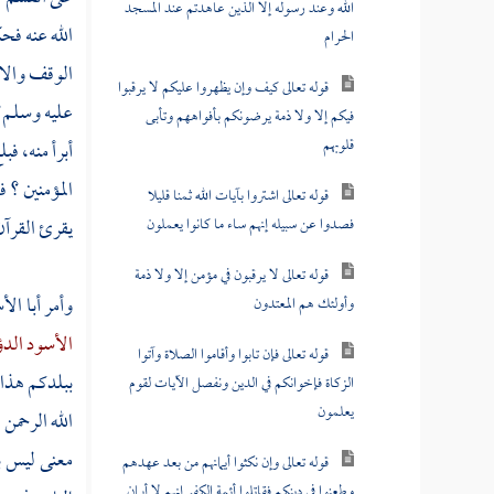
الله وعند رسوله إلا الذين عاهدتم عند المسجد
الله عنه فح
الحرام
الوقف والاب
قوله تعالى كيف وإن يظهروا عليكم لا يرقبوا
عليه وسلم؟ 
فيكم إلا ولا ذمة يرضونكم بأفواههم وتأبى
قلوبهم
أبرأ منه، فب
المؤمنين ؟ 
قوله تعالى اشتروا بآيات الله ثمنا قليلا
فصدوا عن سبيله إنهم ساء ما كانوا يعملون
يقرئ القرآن 
قوله تعالى لا يرقبون في مؤمن إلا ولا ذمة
وأمر
أبا ال
وأولئك هم المعتدون
الأسود الدؤ
قوله تعالى فإن تابوا وأقاموا الصلاة وآتوا
ببلدكم هذا 
الزكاة فإخوانكم في الدين ونفصل الآيات لقوم
يعلمون
الله الرحمن
معنى ليس با
قوله تعالى وإن نكثوا أيمانهم من بعد عهدهم
وطعنوا في دينكم فقاتلوا أئمة الكفر إنهم لا أيمان