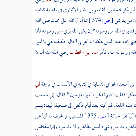
 أبو بكر محمد بن القاسم بن بشار الأنباري
في مقدمة كتاب
: من يقرئني
[
ص:
374 ]
مما أنزل الله على
محمد
صلى الله
وقد برئ الله من رسوله؟ إن يكن الله بريء من رسوله فأنا
ي الله عنه: ليس هكذا يا أعرابي! قال: فكيف هي يا أمير
 الله ورسوله منه، فأمر
عمر بن الخطاب
رضي الله عنه أن لا
بن أسعد الجواني النسابة
في كتابه في الأنساب في ترجمة
أبي
مفكرا فقلت: فيم تفكر يا أمير المؤمنين ؟ فقال: إني سمعت
هذه اللغة، ثم أتيته بعد أيام فألقى إلي صحيفة فيها: بسم
 أنبأ عن حركة
[
ص:
375 ]
المسمى، والحرف ما أنبأ عن
: ظاهر ومضمر وشيء ليس بظاهر ولا مضمر، وإنما يتفاضل