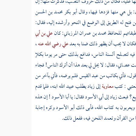
ا عليه، فكان من ذلك حروف النصب، فذكرت منها: إن
: بل هي منها فزدها فيها، وقال
أبو بكر محمد بن الحسن
 فتح له الطريق إلى الوضع في النحو وأرشده إليه، فقال:
طبقاتهم
للحافظ محمد بن عمران المرزباني:
كان
علي بن أبي
فكان لا يحب أن يظهر ذلك ضنا به بعد
علي رضي الله عنه
،
فيه لتصلح ألسنة الناس، فدافع بذلك حتى مر يوما بكلإ
 عصاتي، فقال: لا يحل لي بعد هذا أن أترك الناس! فجاء
 أقول، فأتي بكاتب من
عبد القيس
فلم يرضه، فأتي بآخر من
عتبي
: كتب
معاوية
إلى
زياد
يطلب
عبيد الله
ابنه، فلما قدم
ع؟ فبعث
زياد
إلى
أبي الأسود
فقال: يا
أبا الأسود
! إن هذه
يعربون به كتاب الله، فأبى ذلك
أبو الأسود
وكره إجابة
ئا من القرآن وتعمد اللحن فيه، ففعل ذلك.