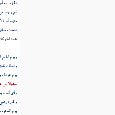
قوله تعالى إنما يعمر مساجد الله من آمن بالله
فلما مر به
أب
واليوم الآخر وأقام الصلاة وآتى الزكاة
ثم رجع من 
منهم
أبو ال
قوله تعالى أجعلتم سقاية الحاج وعمارة
المسجد الحرام كمن آمن بالله واليوم الآخر
فتحت شفتي ف
هذه الحركات
قوله تعالى الذين آمنوا وهاجروا وجاهدوا في
سبيل الله بأموالهم وأنفسهم أعظم درجة عند الله
وأولئك هم الفائزون
ويوم الحج ا
قوله تعالى يبشرهم ربهم برحمة منه ورضوان
ولذلك ناد
وجنات لهم فيها نعيم مقيم
يوم عرفة، 
قوله تعالى خالدين فيها أبدا إن الله عنده أجر
سفيان بن عي
عظيم
رأى أنه لم 
وغيره رضي ا
قوله تعالى يا أيها الذين آمنوا لا تتخذوا
آباءكم وإخوانكم أولياء إن استحبوا الكفر على
يوم النحر، 
الإيمان