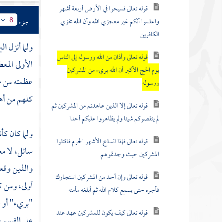
قوله تعالى فسيحوا في الأرض أربعة أشهر
واعلموا أنكم غير معجزي الله وأن الله مخزي
جزء
8
الكافرين
ولما أنزل ا
قوله تعالى وأذان من الله ورسوله إلى الناس
الأولى المع
يوم الحج الأكبر أن الله بريء من المشركين
عظمته من عظ
ورسوله
كلهم من أهل
قوله تعالى إلا الذين عاهدتم من المشركين ثم
لم ينقصوكم شيئا ولم يظاهروا عليكم أحدا
ولما كان كأ
قوله تعالى فإذا انسلخ الأشهر الحرم فاقتلوا
سائل، لا م
المشركين حيث وجدتموهم
والذين وقعت
قوله تعالى وإن أحد من المشركين استجارك
أولى، ومن ك
فأجره حتى يسمع كلام الله ثم أبلغه مأمنه
"بريء" أو ع
قوله تعالى كيف يكون للمشركين عهد عند
على القسم -