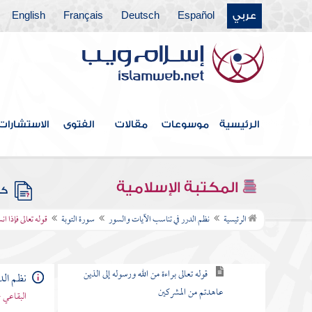
عربي
Español
Deutsch
Français
English
سورة آل عمران
سورة النساء
سورة " المائدة
سورة الأنعام
الرئيسية
موسوعات
مقالات
الفتوى
الاستشارات
سورة الأعراف
سورة الأنفال
المكتبة الإسلامية
كتب
سورة التوبة
الرئيسية
نظم الدرر في تناسب الآيات والسور
سورة التوبة
قوله تعالى فإذا 
مقصودها
قوله تعالى براءة من الله ورسوله إلى الذين
نظم الد
عاهدتم من المشركين
البقاعي 