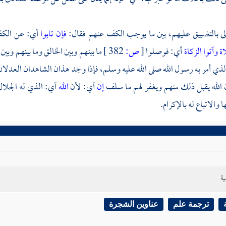
الى بالتضييق عليهم، بين ما يوجب الكف عنهم فقال:
فإن تابوا
أي: عن الكف
ة وآتوا الزكاة
أي: فوصلوا
[
ص:
382 ]
ما بينهم وبين الخالق وما بينهم وب
لذي أمر به رسول الله صلى الله عليه وسلم، فإذا وجد هذان الشاهدان العدلا
ن الله يقبل ذلك منهم ويغفر لهم ما سلف
إن
أي: لأن
الله
أي: الذي له الجلال
والاتباع له بالإكرام.
ية
ترجمة علم
عناوين الشجرة