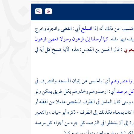
تسبب عن ذلك أنه إذا
انسلخ
أي: انقضى وانجرد وخرج
يف فيها مثله:
كما أرسلنا إلى فرعون رسولا
فعصى فرعون
بغوي
: قال
الحسن بن الفضل:
هذه الآية تنسخ كل آية في
واحصروهم
أي: بالحبس عن إتيان المسجد والتصرف في
كل مرصد
أي: ارصدوهم وخذوهم بكل طريق يمكن ولو
م، ومتى كان العامل في الظرف المختص عاملا من لفظه أو
ذا كان بمعناه فكذلك إلى الظرف - ذكره
أبو حيان
، والتعبير
شارة إلى أن يشغلوا في الترصد كل جزء من أجزاء كل مرصد
بالكون في موضع واحد منه أي موضع كان.