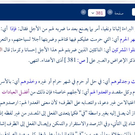
صفحة
381
 البراءة إثباتا ونفيا، أمر بما يصنع بعد ما ضربه لهم من الأجل فقال:
فإذا
أي: ف
هر الحرم
أي: التي حرمت عليكم فيها قتالهم وضربتها أجلا لسياحتهم، والتعر
تلوا المشركين
أي: الناكثين الذين ضربتم لهم هذا الأجل إحسانا وكرما; قال
ال
 ذكر الإعراض والصبر على
[
ص:
381 ]
أذى الأعداء. انتهى.
 وجدتموهم
أي: في حل أو حرم في شهر حرام أو غيره
وخذوهم
أي: بالأسر
ام وكل مقصد
واقعدوا لهم
أي: لأجلهم خاصة؛ فإن ذلك من
أفضل العبادات
اغتيالا من غير دعوة، وانتصابه على الظرف؛ لأن معنى اقعدوا لهم: ارصدوه
ز أن يصل إليه بغير واسطة "في" فكما يتعدى الفعل إلى المصدر من غير لفظه إ
شاد إلى التأني، وفي الترصد والاستقرار والتمكن وإيصال الفعل إلى الظرف إ
ى ذلك بخلاف ما لو عبر ب: "في" فإنه إنما يدل على شغل كل مرصد الصادق 