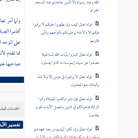
الله وعند رسوله إلا الذين عاهدتم عند المسجد
الحرام
ولما أمر تع
قوله تعالى كيف وإن يظهروا عليكم لا يرقبوا
أقاموا
الصلا
فيكم إلا ولا ذمة يرضونكم بأفواههم وتأبى
قلوبهم
على الوجه ا
مما تقدم لأ
قوله تعالى اشتروا بآيات الله ثمنا قليلا
فصدوا عن سبيله إنهم ساء ما كانوا يعملون
صاحبها عنها 
قوله تعالى لا يرقبون في مؤمن إلا ولا ذمة
وأولئك هم المعتدون
قوله تعالى فإن تابوا وأقاموا الصلاة وآتوا
الزكاة فإخوانكم في الدين ونفصل الآيات لقوم
الخدمات العلم
يعلمون
تفسير الآية
قوله تعالى وإن نكثوا أيمانهم من بعد عهدهم
وطعنوا في دينكم فقاتلوا أئمة الكفر إنهم لا أيمان