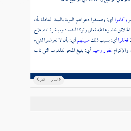
ر
وأقاموا
أي: وصدقوا دعواهم التوبة بالبينة العادلة بأن
ين الخلائق خضوعا لله تعالى وتركا للفساد ومباشرة للصلاح
ن
فخلوا
أي: بسبب ذلك
سبيلهم
أي: بأن لا تعرضوا لشيء
 والإكرام
غفور رحيم
أي: بليغ المحو للذنوب التي تاب
السابق
التالي