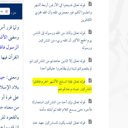
قوله تعالى فسيحوا في الأرض أربعة أشهر
واعلموا أنكم غير معجزي الله وأن الله مخزي
جزء
8
الكافرين
ولما قرر أمر
قوله تعالى وأذان من الله ورسوله إلى الناس
ومضى
الأش
يوم الحج الأكبر أن الله بريء من المشركين
الرسول
فاق
ورسوله
القرآن فيها
قوله تعالى إلا الذين عاهدتم من المشركين ثم
لم ينقصوكم شيئا ولم يظاهروا عليكم أحدا
ومعنى:
حيث
قوله تعالى فإذا انسلخ الأشهر الحرم فاقتلوا
بلاد الإسل
المشركين حيث وجدتموهم
على غرة أو 
قوله تعالى وإن أحد من المشركين استجارك
من معناه جا
فأجره حتى يسمع كلام الله ثم أبلغه مأمنه
بالقعود للر
قوله تعالى كيف يكون للمشركين عهد عند
إن قدروا عل