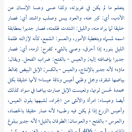
يتعلم ما لم يكن في غريزته، وكذا عسى وعسا الإنسان عن
الأدب، أي: كبر عنه، والعود يبس وصلب واشتد أي: فصار
خليقا لما يراد منه، والليل: اشتدت ظلمته، فصار جديرا بمطابقة
اسمه لمسماه وبتغطية الأمور، والعسو: الشمع، كأنه لإزالته ظلمة
الليل بنوره إذا أحرق، وعسي بالشيء كفرح: لزمه، أي: فصار
جديرا بإضافته إليه; والعيس - بالفتح: ضراب الفحل. ويقال:
ماؤه؛ لأنه جدير بالإنتاج، والعيس - بالكسر; الإبل البيض يخالط
بياضها شقرة، وجمل وظبي أعيس وناقة عيساء؛ لأنها خليقة بكل
محمدة لحسن لونها، وتعيست الإبل صارت بياضا في سواد كذلك
أيضا وعيساء: امرأة والأنثى من الجراد، لشبهها بلون العيس،
وأعيس الزرع إذا لم يكن فيه رطب؛ لأنه صار حقيقا بالحصاد،
والعوس - بالفتح - والعوسان: الطوفان بالليل؛ لأنه جدير ببلوغ
المقاصد،
[
ص:
406 ]
وبالضم: ضرب من الغنم وهو كبش