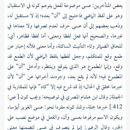
بعض المتأخرين: عسى موضوعة لفعل يتوهم كونه في الاستقبال
وهو على لفظ الماضي فاحتيج إلى "أن" بعده؛ إذ لا مستقبل له،
وذهب بعضهم إلى أن عسى حرف لعدم تصرفها ولا معناها في
غيرها، والصحيح أنها فعل لفظا ومعنى، أما لفظا فظاهر، أي:
للحاق الضمائر وتاء التأنيث الساكنة، وأما معنى فلأنه إخبار عن
طمع وقع للمتكلم، وجعل لفظها بلفظ الماضي لأن الطمع قد
وقع، وإنما المطموع هو الذي يتوقع وينتظر، وأدخل "أن" على
المطموع فيه؛ لأنه لم يقع بعد، وجردت أخواتها عن "أن" لأن
خبرها محقق في الحال؛ إذ قد شرع فيه إلا "كاد" فإنها للمقاربة في
الجملة; وقال
ابن هشام المصري
في توضيحه: ويجب كون
[
ص:
412 ]
خبرها جملة، وشذ كونه مفردا نحو: عسى الغوير أبؤسا،
ويكون الاسم مرفوعا بعسى وأن، والفعل في موضع نصب على
الخبر، وقال الرضي: إنما لم يتصرف في عسى لتضمنها معنى