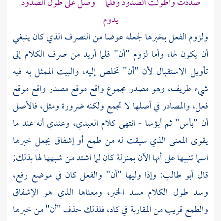
صددت وأطولت الصدود وقلما وصل على طول الصدود
يدوم
ولزوم الفعل بخبرها لجعله عوضا من التصرف الذي كان ينبغي
أن يكون لها، وأما لزوم "أن" فلما أريد من صرف الكلام إلى
تأويل الاستقبال لأن "أن" تخلص إليه، والبيت الممثل به فيه
شيء طريف، وهو مصدر مجموع واقع موقع مصدر واقع موقع
فعل، والمصادر في أصلها لا تجمع ولكنه ضرورة ومثل، فالأصل
أن "بأس" ثم أبؤسا - انتهى كلام العبدي، وعندي أنه عند ما
يقوى المعنى الذي سيقت له من طمع أو إشفاق يجعل خبرها
اسما تنبيها على أنها الآن بمنزلة كان لما اشتد من شبهها لها بذلك;
قال
أبو طالب:
وإذا وليها "أن" والفعل كان في موضع رفع،
وسد طول الكلام مسد الخبر، ومعناها الذي هو الإشفاق
والطمع قريب من المقاربة في كاد، فلذلك حذف "أن" من خبرها