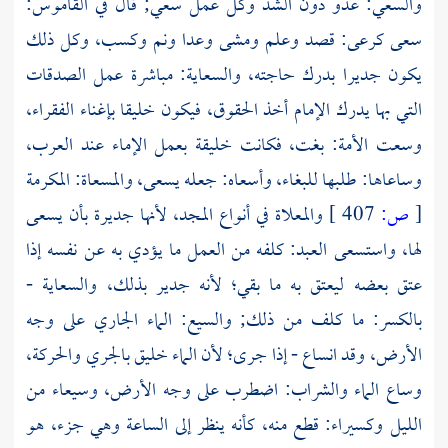
والسعي: عدو دون الشد وكل عمل سعي; قال في القاموس:
سعى كرعى: قصد وعلم ومشى وعدا ونم وكسب، وكل ذلك
يكون جديرا بدرك حاجته، والسعاية: مباشرة عمل الصدقات
التي بها يدرك الإمام أخذ الحقوق، فيكون خليقا بإغناء الفقراء،
وسعت الأمة: بغت، فكانت خليقة بعمل الإماء عند العرب،
وساعاها: طلبها للبغاء، وأسعاه: جعله يسعى، والمسعاة: المكرمة
[
ص:
407 ]
والمعلاة في أنواع المجد، لأنها جديرة بأن يسعى
لها، واستسعى العبد: كلفه من العمل ما يؤدي به عن نفسه إذا
عتق بعضه ليعتق به ما بقي؛ لأنه جدير بذلك، والسعاية -
بالكسر: ما كلف من ذلك; والسيع: الماء الجاري على وجه
الأرض، وقد انساع - إذا جرى؛ لأن الماء خليق بالجري والحركة،
وساع الماء والشراب: اضطرب على وجه الأرض، وسيعاء من
الليل وكسيراء: قطع منه، كأنه ينظر إلى الساعة وهي جزء، هو