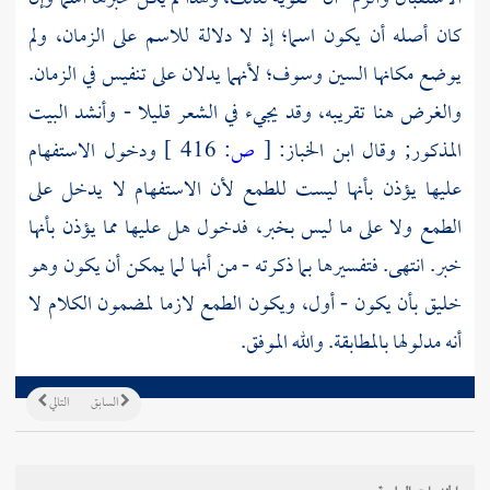
كان أصله أن يكون اسما؛ إذ لا دلالة للاسم على الزمان، ولم
يوضع مكانها السين وسوف؛ لأنهما يدلان على تنفيس في الزمان.
والغرض هنا تقريبه، وقد يجيء في الشعر قليلا - وأنشد البيت
المذكور; وقال
ابن الخباز:
[
ص:
416 ]
ودخول الاستفهام
عليها يؤذن بأنها ليست للطمع لأن الاستفهام لا يدخل على
الطمع ولا على ما ليس بخبر، فدخول هل عليها مما يؤذن بأنها
خبر. انتهى. فتفسيرها بما ذكرته - من أنها لما يمكن أن يكون وهو
خليق بأن يكون - أول، ويكون الطمع لازما لمضمون الكلام لا
أنه مدلولها بالمطابقة. والله الموفق.
السابق
التالي