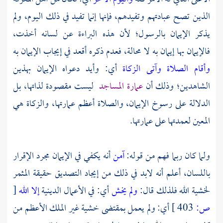
الذين تصح عبادتهم وتفيدهم، فإنها إنما تفيد في ذلك اليوم، ولم
يذكر الإيمان بالرسول؛ لأن هذه البراءة عن لسانه أخذت،
فالإيمان بها إيمان به لا محالة، فعدم ذكره أقعد في إيجاب الإيمان به
وأقام الصلاة وآتى الزكاة
أي: وأيد دعواه الإيمان بهذين
الشاهدين؛ وذلك أن
عمارة المساجد
ليست مقصودة لذاتها، بل
الدلالة على رسوخ الإيمان، والصلاة أعظم عمارتها، والزكاة هي
المعين لعمدتها على عمارتها.
ولما كان ربما فهم من قوله:
آمن
أنه يكفي في الإيمان مجرد الإقرار
باللسان، أعلم أنه لابد في ذلك من إيجاد التصديق حقيقة المثمر
لخشية الله فلذلك قال:
ولم يخش
أي: في الأعمال الدينية
إلا الله
[
ص:
403 ]
أي: ولم يعمل بمقتضى خشية غير الملك الأعظم من