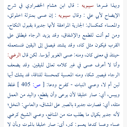
وبهذا فسرها
سيبويه
: قال
ابن هشام الخضراوي
في شرح
الإيضاح
لأبي علي
: وقال
سيبويه
: إن عسى بمنزلة اخلولق،
والمعساء كمكسال: الجارية المراهقة لأنها جديرة بقبول النكاح،
ومن ثم أتت للطمع والإشفاق، وقد يزيد الرجاء فيطلق على
القرب فيكون مثل كاد، وقد يشتد فيصل إلى اليقين فنستعمله
حينئذ في معنى كان، ومنه: عسى الغوير أبؤسا. لكن قال
الرضي:
وأنا لا أعرف عسى في غير كلامه تعالى لليقين. وقد يضعف
الرجاء فيصير شكا، ومنه المعسية كمحسنة للناقة، قد يشك أبها
لبن أم لا، وعسي النبات - كفرح ودعا:
[
ص:
405 ]
غلظ
ويبس، أي: صار خليقا لأن يرعى وأن يقطع، واليد من العمل
مثله، أي: فصارت جديرة بالصبر على المشاق، والعاسي: النخل؛
لأنه جدير بكمال ما يطلب منه من المنافع، وعسي الشيخ كرضي
عساء وعسا كدعا يعسو: كبر، أي: صار خليقا بالموت وبأن لا