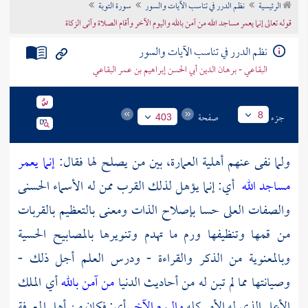
الرئيسية
نظم الدرر في تناسب الآيات والسور
سورة التوبة
تراجم الأعلام
قوله تعالى إنما يعمر مساجد الله من آمن بالله واليوم الآخر وأقام الصلاة وآتى الزكاة
نظم الدرر في تناسب الآيات والسور
البقاعي - برهان الدين أبي الحسن إبراهيم بن عمر البقاعي
جزء
صفحة
8
403
ولما نفى عنهم أهلية العمارة، بين من يصلح لها فقال:
إنما يعمر
مساجد الله
أي: إنما يؤهل لذلك القرب ممن له الأسماء الحسنى
والصفات العلى حسا بإصلاح الذات ومعنى بالتعظيم بالقربات
من قمها وتنظيفها ورم ما تهدم وتنويرها بالمصابيح الحسية
وبالمعنوية من الذكر والقراءة - ودرس العلم أجل ذلك -
وصيانتها مما لم تبن له من أحاديث الدنيا
من آمن بالله
أي الملك
الأعلى الذي له الأمر كله
واليوم الآخر
أي: فكان من أهل المعرفة