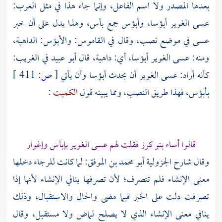
بعدها المصدر ولا اسم الفاعل، وإنما جاء هذا في مثل العرب:
عسى الغوير أبؤسا، وأبؤس جمع بأس، وهذا يدل على أن خبر
عسى في موضع نصب، وقال في القاموس: والأبؤس: الداهية،
ومنه: عسى الغوير أبؤسا، أي: داهية، قال
أبو عبيد
في الغريب:
كأنه أراد: عسى الغوير أن يحدث أبؤسا وأن يأتي
[
ص:
411 ]
بأبؤس، فهذا طريق النصب، ومما يبينه قول
الكميت
:
قالوا أساء بنو كرز فقلت لهم عسى الغوير بإبآس وإغوار
وقال شارح الجزولية
أبو محمد بن الموفق:
لما كانت للرجاء دخلها
معنى الإنشاء فلم تتصرف؛ لأن تصرفها ينافي الإنشاء لأنها إذا
تصرفت دلت على الخبر فيما مضى والحال والاستقبال، وذلك
ينافي معنى الإنشاء الذي لا يصلح لماض ولا مستقبل، وقال