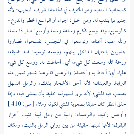
كسحاب: الندب، وهو الخفيف في الحاجة الظريف النجيب؛ لأنه
جدير بما يندب له، ومن الخيل: الجواد أو الواسع الخطو والدرع -
كالوسيع، وقد وسع ككرم وساعة وسعة وأوسع: صار ذا سعة،
والله عليه: أغناه، وتوسعوا في المجلس: تفسحوا، فصاروا
جديرين باحتمال الداخل بينهم، ووسعه توسيعا ضد ضيقه،
ورحمة الله وسعت كل شيء، أي: أحاطت به، ووسع كل شيء
علما، أي: أحاط به وأحصاه; والوعس كالوعد: شجر تعمل منه
البرابط والعيدان؛ لأنه أحق الأشجار بذلك، والرمل السهل
يصعب فيه المشي؛ لأنه يرى لسهولته خليقا بأن يمشى فيه، وإذا
حقق النظر كان خليقا بصعوبة المشي لكونه رملا،
[
ص:
410 ]
وأوعس ركبه، والوعساء: رابية من رمل لينة تنبت أحرار
البقول؛ لأنها للينها حقيقة من بين روابي الرمل بالنبت، ومكان