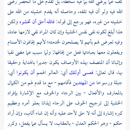
كف عما يرضي الله بما فيه سخطه، بل تقدم على ما انحصر رضى
الله فيه ولو أن فيه تلفه، وحاصله أنه يقدم خشيته من الله على
خشيته من غيره، فهو يرجع إلى قوله:
فالله أحق أن تخشوه
ولكن
هذا أبلغ لكونه نفى نفس الخشية وإن كان المراد نفي لازمها عادة،
وفيه تعرض لهم بأنهم لا يصلحون لخدمته؛ لأنهم يخافون الأصنام
ويفعلون معها بعبادتها فعل من يخافها; ولما سبب عما مضى نفيا
وإثباتا أن المتصف بهذه الأوصاف يكون جديرا بالهداية وحقيقا
بها، قال تعالى:
فعسى أولئك
أي: العالو الهمم
أن يكونوا
أي:
جبلة ورسوخا
من المهتدين
فأقامهم - مع ما قدم لهم من الكمال
بالمعارف والأفعال - بين الرجاء والخوف مع الإشارة بإفراد
الخشية إلى ترجيح الخوف على الرجاء إيذانا بعلو أمره وعظيم
كبره إشارة إلى أنه لا حق لأحد عليه وأنه إن شاء أثاب، وإن أراد
حكم - وهو الحكم العدل - بالعقاب، لا يسأل عما يفعل، وكرر