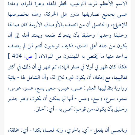
الاسم الأعظم لمزيد الترغيب لخطر المقام وعزة المرام، ومادة
عسى بجميع تصاريفها تدور على الحركة، وهذه بخصوصها
للإطماع، والحاصل أن من اتصف بالأوصاف الأربعة كان صالحا
وخليقا وجديرا وحقيقا بأن يتحرك طمعه ويمتد أمله إلى أن
يكون من جملة أهل الهدى، فكيف توجبون أنتم لمن لم يتصف
بواحد منها ما يختص به المهتدون من الموالاة،
[
ص:
404 ]
هكذا كان ظهر لي أولا في مدار المادة، ثم ظهر لي أن ذلك في أكثر
تقاليبها، مع إمكان أن يكون غيره للإزالة، وأن الشامل لها - يائية
وواوية بتقاليبها العشر: عسى، عيس، سعى يسع، عسو، عوس،
سعو، سوع، وسع، وعس - أنها لما يمكن أن يكون، وهو جدير
وخليق بأن يكون، من قولهم: أعس به - أي: أخلق.
وبالعسى أن يفعل - أي: بالحري، وإنه لمعساة بكذا - أي: مخلقة،