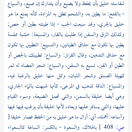
لنفاسته خليق بأن يحفظ ولا يضيع وأن يتدارك إن ضيع، والسياع
- بالفتح: ما يطين به، والشحم تطلى به المزادة، كأنه يمنع ما هو
خليق بالجري، وقد سيعت الجب - إذا طينته بطين أو جص;
وكذلك الزق والسفن إذا طليت بالقار، والمسيعة: خشبة مملسة
يطين بها تكون مع حذاق الطيانين، والتسييع: التطيين بها تكون
مع حذاق التدهين، وقال
القزاز:
والسياع: تطيينك بالجص أو
الطين أو القير، تسيع به السفن، والسياع: شجر العضاه له ثمر
كهيئة الفستق وشجر اللبان، وكل منها خليق بالرغبة فيه،
والمسياع: الناقة تذهب في المرعى، كأنها شبهت بالماء الجاري،
وهي أيضا خليقة بالسمن، والتي تحمل الضيعة، وسوء القيام
عليها، والتي يسافر عليها ويعاد، لأنها خليقة بأن يرغب فيها فيها
وأساعه: أهمله، أي: أزال ما هو خليق به من الحفظ فصار خليقا
[
ص:
408 ]
بالهلاك، والسعوة - بالكسر: الساعة كالسعواء