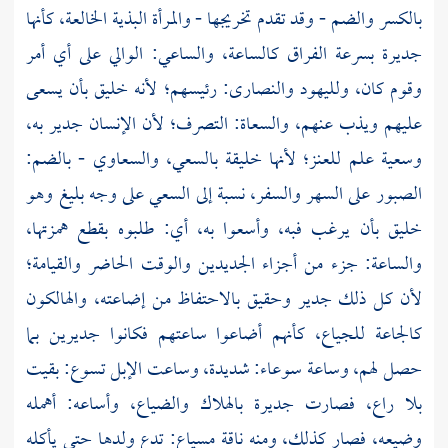
بالكسر والضم - وقد تقدم تخريجها - والمرأة البذية الخالعة، كأنها
جديرة بسرعة الفراق كالساعة، والساعي: الوالي على أي أمر
وقوم كان، ولليهود والنصارى: رئيسهم؛ لأنه خليق بأن يسعى
عليهم ويذب عنهم، والسعاة: التصرف؛ لأن الإنسان جدير به،
وسعية علم للعنز؛ لأنها خليقة بالسعي، والسعاوي - بالضم:
الصبور على السهر والسفر، نسبة إلى السعي على وجه بليغ وهو
خليق بأن يرغب فبه، وأسعوا به، أي: طلبوه بقطع همزتها،
والساعة: جزء من أجزاء الجديدين والوقت الحاضر والقيامة؛
لأن كل ذلك جدير وحقيق بالاحتفاظ من إضاعته، والهالكون
كالجاعة للجياع، كأنهم أضاعوا ساعتهم فكانوا جديرين بما
حصل لهم، وساعة سوعاء: شديدة، وساعت الإبل تسوع: بقيت
بلا راع، فصارت جديرة بالهلاك والضياع، وأساعه: أهمله
وضيعه، فصار كذلك، ومنه ناقة مسياع: تدع ولدها حتى يأكله