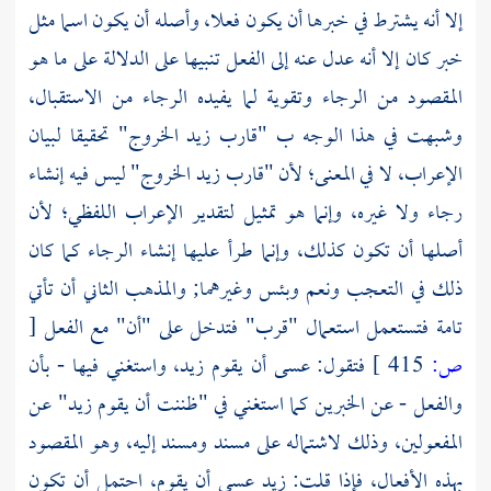
إلا أنه يشترط في خبرها أن يكون فعلا، وأصله أن يكون اسما مثل
خبر كان إلا أنه عدل عنه إلى الفعل تنبيها على الدلالة على ما هو
المقصود من الرجاء وتقوية لما يفيده الرجاء من الاستقبال،
وشبهت في هذا الوجه ب "قارب زيد الخروج" تحقيقا لبيان
الإعراب، لا في المعنى؛ لأن "قارب زيد الخروج" ليس فيه إنشاء
رجاء ولا غيره، وإنما هو تمثيل لتقدير الإعراب اللفظي؛ لأن
أصلها أن تكون كذلك، وإنما طرأ عليها إنشاء الرجاء كما كان
ذلك في التعجب ونعم وبئس وغيرهما; والمذهب الثاني أن تأتي
تامة فتستعمل استعمال "قرب" فتدخل على "أن" مع الفعل
[
ص:
415 ]
فتقول: عسى أن يقوم زيد، واستغني فيها - بأن
والفعل - عن الخبرين كما استغني في "ظننت أن يقوم زيد" عن
المفعولين، وذلك لاشتماله على مسند ومسند إليه، وهو المقصود
بهذه الأفعال، فإذا قلت: زيد عسى أن يقوم، احتمل أن تكون