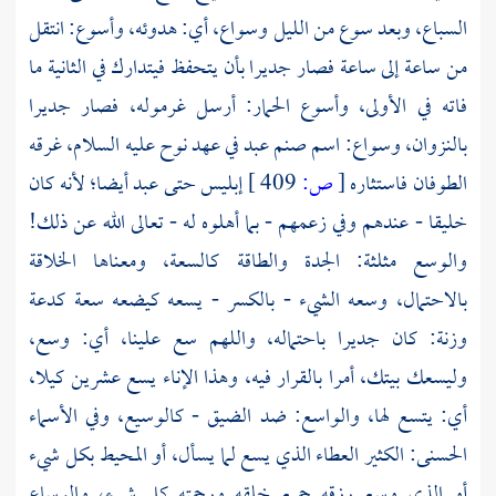
السباع، وبعد سوع من الليل وسواع، أي: هدوئه، وأسوع: انتقل
من ساعة إلى ساعة فصار جديرا بأن يتحفظ فيتدارك في الثانية ما
فاته في الأولى، وأسوع الحمار: أرسل غرموله، فصار جديرا
بالنزوان، وسواع: اسم صنم عبد في عهد نوح عليه السلام، غرقه
الطوفان فاستثاره
[
ص:
409 ]
إبليس حتى عبد أيضا؛ لأنه كان
خليقا - عندهم وفي زعمهم - بما أهلوه له - تعالى الله عن ذلك!
والوسع مثلثة: الجدة والطاقة كالسعة، ومعناها الخلاقة
بالاحتمال، وسعه الشيء - بالكسر - يسعه كيضعه سعة كدعة
وزنة: كان جديرا باحتماله، واللهم سع علينا، أي: وسع،
وليسعك بيتك، أمرا بالقرار فيه، وهذا الإناء يسع عشرين كيلا،
أي: يتسع لها، والواسع: ضد الضيق - كالوسيع، وفي الأسماء
الحسنى: الكثير العطاء الذي يسع لما يسأل، أو المحيط بكل شيء
أو الذي وسع رزقه جميع خلقه ورحمته كل شيء، والوساع