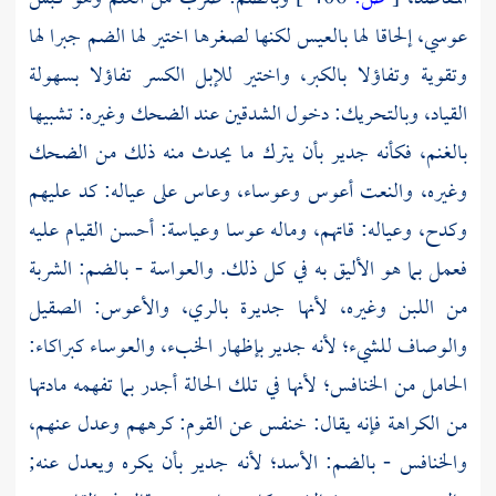
عوسي، إلحاقا لها بالعيس لكنها لصغرها اختير لها الضم جبرا لها
وتقوية وتفاؤلا بالكبر، واختير للإبل الكسر تفاؤلا بسهولة
القياد، وبالتحريك: دخول الشدقين عند الضحك وغيره: تشبيها
بالغنم، فكأنه جدير بأن يترك ما يحدث منه ذلك من الضحك
وغيره، والنعت أعوس وعوساء، وعاس على عياله: كد عليهم
وكدح، وعياله: قاتهم، وماله عوسا وعياسة: أحسن القيام عليه
فعمل بما هو الأليق به في كل ذلك. والعواسة - بالضم: الشربة
من اللبن وغيره، لأنها جديرة بالري، والأعوس: الصقيل
والوصاف للشيء؛ لأنه جدير بإظهار الخبء، والعوساء كبراكاء:
الحامل من الخنافس؛ لأنها في تلك الحالة أجدر بما تفهمه مادتها
من الكراهة فإنه يقال: خنفس عن القوم: كرههم وعدل عنهم،
والخنافس - بالضم: الأسد؛ لأنه جدير بأن يكره ويعدل عنه;