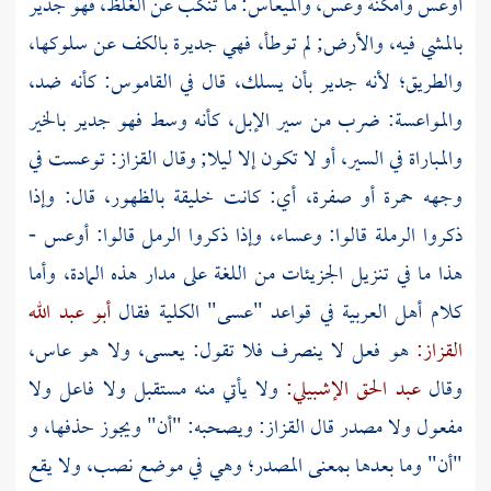
أوعس وأمكنة وعس، والميعاس: ما تنكب عن الغلظ، فهو جدير
بالمشي فيه، والأرض; لم توطأ، فهي جديرة بالكف عن سلوكها،
والطريق؛ لأنه جدير بأن يسلك، قال في القاموس: كأنه ضد،
والمواعسة: ضرب من سير الإبل، كأنه وسط فهو جدير بالخير
والمباراة في السير، أو لا تكون إلا ليلا; وقال
القزاز:
توعست في
وجهه حمرة أو صفرة، أي: كانت خليقة بالظهور، قال: وإذا
ذكروا الرملة قالوا: وعساء، وإذا ذكروا الرمل قالوا: أوعس -
هذا ما في تنزيل الجزيئات من اللغة على مدار هذه المادة، وأما
كلام أهل العربية في قواعد "عسى" الكلية فقال
أبو عبد الله
القزاز:
هو فعل لا ينصرف فلا تقول: يعسى، ولا هو عاس،
وقال
عبد الحق الإشبيلي:
ولا يأتي منه مستقبل ولا فاعل ولا
مفعول ولا مصدر قال
القزاز:
ويصحبه: "أن" ويجوز حذفها، و
"أن" وما بعدها بمعنى المصدر؛ وهي في موضع نصب، ولا يقع