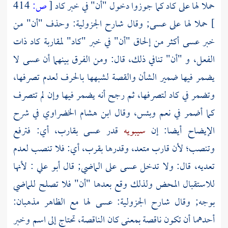
حملا لها على كاد كما جوزوا دخول "أن" في خبر كاد
[
ص:
414
]
حملا لها على عسى; وقال شارح الجزولية: وحذف "أن" من
خبر عسى أكثر من إلحاق "أن" في خبر "كاد" لمقاربة كاد ذات
الفعل، و "أن" تنافي ذلك، قال: ومن الفرق بينهما أن عسى لا
يضمر فيها ضمير الشأن والقصة لشبهها بالحرف لعدم تصرفها،
وتضمر في كاد لتصرفها، ثم رجح أنه يضمر فيها وإن لم تتصرف
كما أضمر في نعم وبئس، وقال
ابن هشام الخضراوي
في شرح
الإيضاح أيضا: إن
سيبويه
قدر عسى بقارب، أي: فترفع
وتنصب؛ لأن قارب متعد، وقدرها بقرب، أي: فلا تنصب لعدم
تعديه، قال: ولا تدخل عسى على الماضي; قال
أبو علي
: لأنها
للاستقبال المحض ولذلك وقع بعدها "أن" فلا تصلح للماضي
بوجه; وقال شارح الجزولية: عسى لها مع الظاهر مذهبان:
أحدهما أن تكون ناقصة بمعنى كان الناقصة، تحتاج إلى اسم وخبر