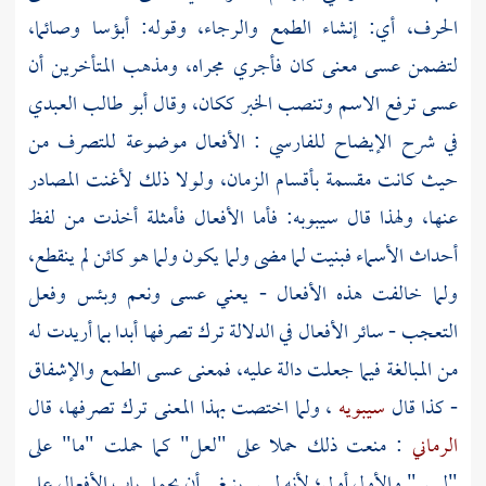
الحرف، أي: إنشاء الطمع والرجاء، وقوله: أبؤسا وصائما،
لتضمن عسى معنى كان فأجري مجراه، ومذهب المتأخرين أن
عسى ترفع الاسم وتنصب الخبر ككان، وقال
أبو طالب العبدي
في شرح الإيضاح
للفارسي
: الأفعال موضوعة للتصرف من
حيث كانت مقسمة بأقسام الزمان، ولولا ذلك لأغنت المصادر
عنها، ولهذا قال
سيبوبه:
فأما الأفعال فأمثلة أخذت من لفظ
أحداث الأسماء فبنيت لما مضى ولما يكون ولما هو كائن لم ينقطع،
ولما خالفت هذه الأفعال - يعني عسى ونعم وبئس وفعل
التعجب - سائر الأفعال في الدلالة ترك تصرفها أبدا بما أريدت له
من المبالغة فيما جعلت دالة عليه، فمعنى عسى الطمع والإشفاق
- كذا قال
سيبويه
، ولما اختصت بهذا المعنى ترك تصرفها، قال
الرماني
: منعت ذلك حملا على "لعل" كما حملت "ما" على
"ليس" والأول أولى؛ لأنه ليس ينبغي أن يحمل باب الأفعال على