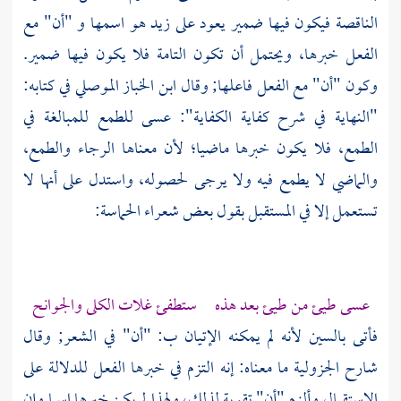
الناقصة فيكون فيها ضمير يعود على زيد هو اسمها و "أن" مع
الفعل خبرها، ويحتمل أن تكون التامة فلا يكون فيها ضمير.
وكون "أن" مع الفعل فاعلها; وقال
ابن الخباز الموصلي
في كتابه:
"النهاية في شرح كفاية الكفاية": عسى للطمع للمبالغة في
الطمع، فلا يكون خبرها ماضيا؛ لأن معناها الرجاء والطمع،
والماضي لا يطمع فيه ولا يرجى لحصوله، واستدل على أنها لا
تستعمل إلا في المستقبل بقول بعض شعراء الحماسة:
عسى طيئ من طيئ بعد هذه ستطفئ غلات الكلى والجوانح
فأتى بالسين لأنه لم يمكنه الإتيان ب: "أن" في الشعر; وقال
شارح الجزولية ما معناه: إنه التزم في خبرها الفعل للدلالة على
الاستقبال وألزم "أن" تقوية لذلك، ولهذا لم يكن خبرها اسما وإن