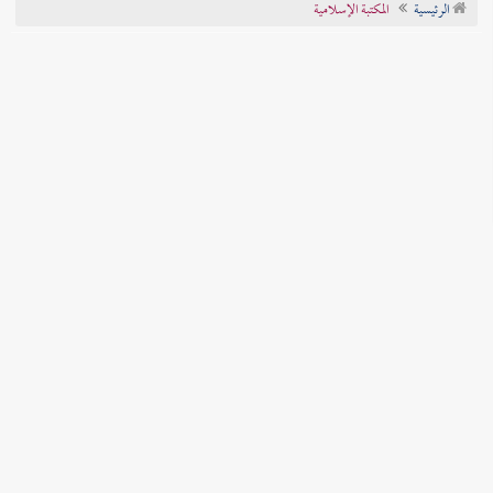
الرئيسية
المكتبة الإسلامية
تراجم الأعلام