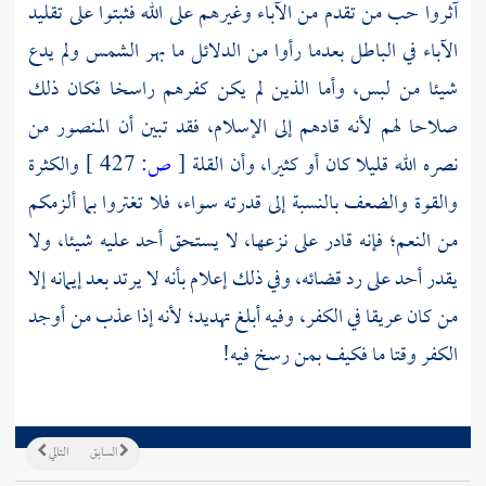
آثروا حب من تقدم من الآباء وغيرهم على الله فثبتوا على تقليد
الآباء في الباطل بعدما رأوا من الدلائل ما بهر الشمس ولم يدع
شيئا من لبس، وأما الذين لم يكن كفرهم راسخا فكان ذلك
صلاحا لهم لأنه قادهم إلى الإسلام، فقد تبين أن
المنصور
من
نصره الله قليلا كان أو كثيرا، وأن القلة
[
ص:
427 ]
والكثرة
والقوة والضعف بالنسبة إلى قدرته سواء، فلا تغتروا بما ألزمكم
من النعم؛ فإنه قادر على نزعها، لا يستحق أحد عليه شيئا، ولا
يقدر أحد على رد قضائه، وفي ذلك إعلام بأنه لا يرتد بعد إيمانه إلا
من كان عريقا في الكفر، وفيه أبلغ تهديد؛ لأنه إذا عذب من أوجد
الكفر وقتا ما فكيف بمن رسخ فيه!
السابق
التالي