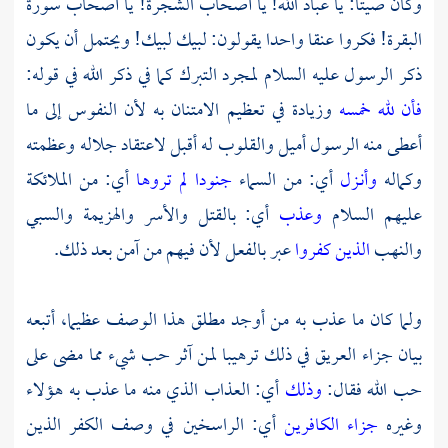
وكان صيتا: يا عباد الله! يا أصحاب الشجرة! يا أصحاب سورة
البقرة! فكروا عنقا واحدا يقولون: لبيك لبيك! ويحتمل أن يكون
ذكر الرسول عليه السلام لمجرد التبرك كما في ذكر الله في قوله:
فأن لله خمسه
وزيادة في تعظيم الامتنان به لأن النفوس إلى ما
أعطى منه الرسول أميل والقلوب له أقبل لاعتقاد جلاله وعظمته
وكماله
وأنـزل
أي: من السماء
جنودا لم تروها
أي: من الملائكة
عليهم السلام
وعذب
أي: بالقتل والأسر والهزيمة والسبي
والنهب
الذين كفروا
عبر بالفعل لأن فيهم من آمن بعد ذلك.
ولما كان ما عذب به من أوجد مطلق هذا الوصف عظيما، أتبعه
بيان جزاء العريق في ذلك ترهيبا لمن آثر حب شيء مما مضى على
حب الله فقال:
وذلك
أي: العذاب الذي منه ما عذب به هؤلاء
وغيره
جزاء الكافرين
أي: الراسخين في وصف الكفر الذين