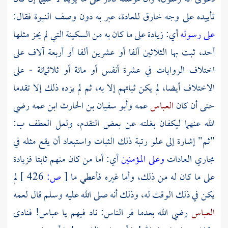
تأييده على وجه خارق للعادة، عبر به دون وصف النبوة فقال:
على رسوله
أي: زيادة على ما كان به من السكينة التي لم يحز مثلها
أحد، ثبت بها الثلاثين ألفا أو عشرين ألفا أو أربعة آلاف على
اختلاف الروايات في عشرة أنفس أو مائة أو ثلاثمائة - على
الاختلاف أيضا، لم يكن ثباتهم إلا به، ثم لم يزده ذلك إلا تقدما
حتى أن كان
العباس
عمه
وأبو سفيان بن الحارث
ابن عمه رضي
الله عنهما ليكفان بغلته عن بعض التقدم، ولعل العطف ب:
"ثم" إشارة إلى علو رتبة ذلك الثبات واستبعاد أن يقع مثله في
مجاري العادات
وعلى المؤمنين
أي: أما من كان منهم ثابتا فزيادة
على ما كان له من ذلك، وأما غيره فأعطي ما
[
ص:
426 ]
لم
يكن في ذلك الوقت له، وذلك أنه صلى الله عليه وسلم قال لعمه
العباس
رضي الله بعدما فر الناس: ناد فيهم يا
عباس!
فنادى