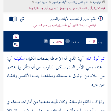
الرئيسية
نظم الدرر في تناسب الآيات والسور
سورة التوبة
تراجم الأعلام
قوله تعالى ثم أنزل الله سكينته على رسوله وعلى المؤمنين وأنزل جنودا لم تروها
نظم الدرر في تناسب الآيات والسور
البقاعي - برهان الدين أبي الحسن إبراهيم بن عمر البقاعي
جزء
صفحة
8
426
ثم أنـزل الله
أي: الذي له الإحاطة بصفات الكمال
سكينته
أي:
رحمته، وهي الأمر الذي يسكن القلوب عن أن تتأثر بما يدهمها
من البلاء من الوثوق به سبحانه ومشاهدة جنابه الأقدس والغناء
عن غيره.
ولما كان المقام للرسالة، وكان تأييد مدعيها من أمارات صدقه في
دعوى أنه رسول، وأن مرسله قادر على ما يريد لا سيما إن كان