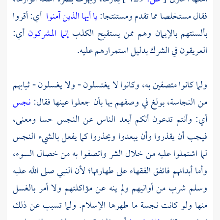
فقال مستخلصا مما تقدم ومستنتجا:
يا أيها الذين آمنوا
أي: أقروا
بألسنتهم بالإيمان وهم ممن يستقبح الكذب
إنما المشركون
أي:
العريقون في الشرك بدليل استمرارهم عليه.
ولما كانوا متصفين به، وكانوا لا يغتسلون - ولا يغسلون - ثيابهم
من النجاسة، بولغ في وصفهم بها بأن جعلوا عينها فقال:
نجس
أي: وأنتم تدعون أنكم أبعد الناس عن النجس حسا ومعنى،
فيجب أن يقذروا وأن يبعدوا ويحذروا كما يفعل بالشيء النجس
لما اشتملوا عليه من خلال الشر واتصفوا به من خصال السوء،
وأما أبدانهم فاتفق الفقهاء على طهارتها؛ لأن النبي صلى الله عليه
وسلم شرب من أوانيهم ولم ينه عن مؤاكلتهم ولا أمر بالغسل
منها ولو كانت نجسة ما طهرها الإسلام. ولما تسبب عن ذلك