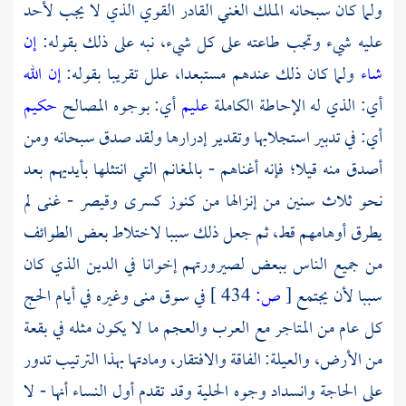
ولما كان سبحانه الملك الغني القادر القوي الذي لا يجب لأحد
عليه شيء وتجب طاعته على كل شيء، نبه على ذلك بقوله:
إن
شاء
ولما كان ذلك عندهم مستبعدا، علل تقريبا بقوله:
إن الله
أي: الذي له الإحاطة الكاملة
عليم
أي: بوجوه المصالح
حكيم
أي: في تدبير استجلابها وتقدير إدرارها ولقد صدق سبحانه ومن
أصدق منه قيلا؛ فإنه أغناهم - بالمغانم التي انتثلها بأيديهم بعد
نحو ثلاث سنين من إنزالها من كنوز
كسرى
وقيصر
- غنى لم
يطرق أوهامهم قط، ثم جعل ذلك سببا لاختلاط بعض الطوائف
من جميع الناس ببعض لصيرورتهم إخوانا في الدين الذي كان
سببا لأن يجتمع
[
ص:
434 ]
في سوق
منى
وغيره في أيام الحج
كل عام من المتاجر مع العرب والعجم ما لا يكون مثله في بقعة
من الأرض، والعيلة: الفاقة والافتقار، ومادتها بهذا الترتيب تدور
على الحاجة وانسداد وجوه الحلية وقد تقدم أول النساء أنها - لا