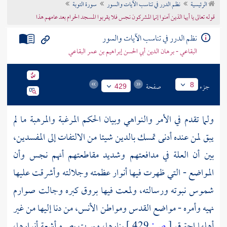
الرئيسية
نظم الدرر في تناسب الآيات والسور
سورة التوبة
تراجم الأعلام
قوله تعالى يا أيها الذين آمنوا إنما المشركون نجس فلا يقربوا المسجد الحرام بعد عامهم هذا
نظم الدرر في تناسب الآيات والسور
البقاعي - برهان الدين أبي الحسن إبراهيم بن عمر البقاعي
جزء
صفحة
8
429
ولما تقدم في الأمر والنواهي وبيان الحكم المرغبة والمرهبة ما لم
يبق لمن عنده أدنى تمسك بالدين شيئا من الالتفات إلى المفسدين،
بين أن العلة في مدافعتهم وشديد مقاطعتهم أنهم نجس وأن
المواضع - التي ظهرت فيها أنوار عظمته وجلالته وأشرقت عليها
شموس نبوته ورسالته، ولمعت فيها بروق كبره وجالت صوارم
نهيه وأمره - مواضع القدس ومواطن الأنس، من دنا إليها من غير
أهلها احترق
[
ص:
429 ]
بنارها، وبهرت بصره أشعة أنوارها،