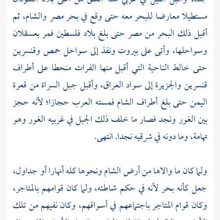
مستطيلا معارضا للبحر معه حتى وقع في بحر
مصر
والشام،
ثم
أقبل ذلك البحر من
مصر
حتى بلغ بلاد
فلسطين
فمر
بعسقلان
وسواحلها، وأتى على
بيروت
ونفذ إلى سواحل
حمص
وقنسرين
حتى خالط الناحية التي أقبل منها الفرات منحطا على أطراف
قنسرين والجزيرة إلى سواد
العراق،
وأقبل جبل السراة من قعرة
اليمن
حتى بلغ أطراف
الشام
فمسته العرب
حجازا؛
لأنه حجز
بين الغور ونجد فصار ما خلف ذلك الجبل في غربيه الغور وهو
تهامة،
وما دونه في شرقيه
نجدا.
انتهى.
ولما كان ما والاها من أرض
الشام
ونحوها كله أنهارا أو جداول،
جعل كأنه بحر لأنه في حكم شاطئه، ولما كان قوامهم بالمتاجر،
وكان قوام المتاجر باجتماعهم في أسواقهم، وكان نفيهم من تلك