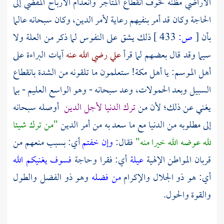
الأراضي مظنة لخوف انقطاع المتاجر وانعدام الأرباح المفضي إلى
الحاجة وكان قد أمر بنفيهم رعاية لأمر الدين، وكان سبحانه عالما
بأن
[
ص:
433 ]
ذلك يشق على النفوس لما ذكر من العلة ولا
سيما وقد قال بعضهم لما قرأ
علي رضي الله عنه
آيات البراءة على
أهل الموسم: يا أهل
مكة!
ستعلمون ما تلقونه من الشدة بانقطاع
السبيل وبعد الحمولات، وعد سبحانه - وهو الواسع العليم - بما
يغني عن ذلك؛ لأن من
ترك الدنيا لأجل الدين
أوصله سبحانه
إلى مطلوبه من الدنيا مع ما سعد به من أمر الدين
"من ترك شيئا
لله عوضه الله خيرا منه"
فقال:
وإن خفتم
أي: بسبب منعهم من
قربان المواطن الإلهية
عيلة
أي: فقرا وحاجة
فسوف يغنيكم الله
أي: هو ذو الجلال والإكرام
من فضله
وهو ذو الفضل والطول
والقوة والحول.