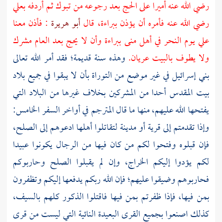
رضي الله عنه أميرا على الحج بعد رجوعه من
تبوك
ثم أردفه
بعلي
رضي الله عنه فأمره أن يؤذن ببراءة، قال
أبو هريرة
: فأذن معنا
علي يوم النحر في أهل
منى
ببراءة وأن لا يحج بعد العام مشرك
ولا يطوف بالبيت عريان.
وهذه سنة قديمة؛ فقد أمر الله تعالى
بني إسرائيل في غير موضع من التوراة بأن لا يبقوا في جميع بلاد
بيت المقدس
أحدا من المشركين بخلاف غيرها من البلاد التي
يفتحها الله عليهم، منها ما قال المترجم في أواخر السفر الخامس:
وإذا تقدمتم إلى قرية أو مدينة لتقاتلوا أهلها ادعوهم إلى الصلح،
فإن قبلوه وفتحوا لكم من كان فيها من الرجال يكونوا عبيدا
لكم يؤدوا إليكم الخراج، وإن لم يقبلوا الصلح وحاربوكم
فحاربوهم وضيقوا عليهم؛ فإن الله ربكم يدفعها إليكم وتظفرون
بمن فيها، فإذا ظفرتم بمن فيها فاقتلوا الذكور كلهم بالسيف،
كذلك اصنعوا بجميع القرى البعيدة النائية التي ليست من قرى