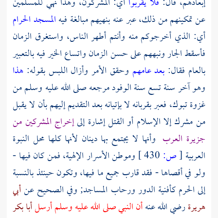
إبعادهم، قال:
فلا يقربوا
أي: المشركون، وهذا نهي للمسلمين
عن تمكينهم من ذلك، عبر عنه بنهيهم مبالغة فيه
المسجد الحرام
أي: الذي أخرجوكم منه وأنتم أطهر الناس، واستغرق الزمان
فأسقط الجار ونبههم على حسن الزمان واتساع الخير فيه بالتعبير
بالعام فقال:
بعد عامهم
وحقق الأمر وأزال اللبس بقوله:
هذا
وهو آخر سنة تسع سنة الوفود مرجعه صلى الله عليه وسلم من
غزوة
تبوك،
فعبر بقربانه لا بإتيانه بعد التقديم إليهم بأن لا يقبل
من مشرك إلا الإسلام أو القتل إشارة إلى
إخراج المشركين من
جزيرة العرب
وأنها لا يجتمع بها دينان لأنها كلها محل النبوة
العربية
[
ص:
430 ]
وموطن الأسرار الإلهية، فمن كان فيها -
ولو في أقصاها - فقد قارب جميع ما فيها، وتكون حينئذ بالنسبة
إلى الحرم كأفنية الدور ورحاب المساجد; وفي الصحيح عن
أبي
هريرة
رضي الله عنه
أن النبي صلى الله عليه وسلم أرسل
أبا بكر