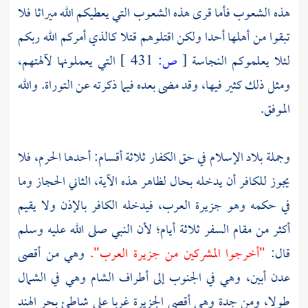
هذه الشعوب فأما قرى هذه الشعوب التي يعطيكم الله ميراثا فلا
تبقوا من أهلها أحدا ولكن اقتلوهم قتلا كالذي أمركم الله ربكم
لئلا يعلموكم النجاسة
[
ص:
431 ]
التي يعملونها لآلهتهم،
ومثل ذلك كثير فيها، وقد مضى بعده فيما ذكرته عن التوراة. والله
الموفق.
وجملة بلاد الإسلام في حق الكفار ثلاثة أقسام: أحدها الحرم، فلا
يجوز للكافر أن يدخله بحال لظاهر هذه الآية، الثاني الحجاز وما
في حكمه وهو جزيرة العرب، فيدخله الكافر بالإذن ولا يقيم
أكثر من مقام السفر ثلاثة أيام؛ لأن النبي صلى الله عليه وسلم
قال:
"أخرجوا المشركين من جزيرة العرب".
وهي من أقصى
عدن
أبين، وهي في الجنوب إلى أطراف الشام وهي في الشمال
طولا، ومن جدة وهي أقصى الجزيرة غربا على شاطئ بحر
الهند