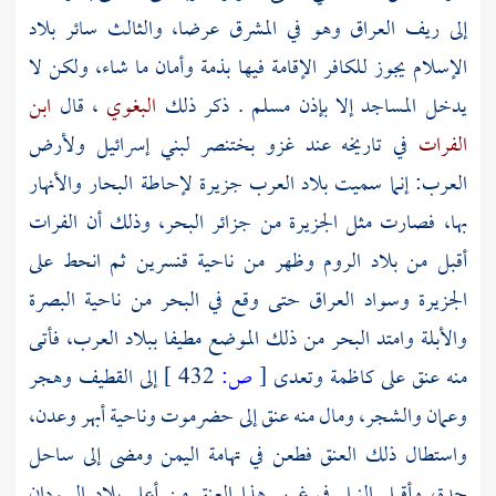
إلى ريف العراق وهو في المشرق عرضا، والثالث سائر بلاد
الإسلام يجوز للكافر الإقامة فيها بذمة وأمان ما شاء، ولكن لا
يدخل المساجد إلا بإذن مسلم . ذكر ذلك
البغوي
، قال
ابن
الفرات
في تاريخه عند غزو بختنصر لبني إسرائيل ولأرض
العرب: إنما سميت بلاد العرب جزيرة لإحاطة البحار والأنهار
بها، فصارت مثل الجزيرة من جزائر البحر، وذلك أن الفرات
أقبل من بلاد
الروم
وظهر من ناحية قنسرين ثم انحط على
الجزيرة وسواد العراق حتى وقع في البحر من ناحية البصرة
والأبلة وامتد البحر من ذلك الموضع مطيفا ببلاد العرب، فأتى
منه عنق على كاظمة وتعدى
[
ص:
432 ]
إلى القطيف وهجر
وعمان والشجر، ومال منه عنق إلى
حضرموت
وناحية
أبهر
وعدن،
واستطال ذلك العنق فطعن في
تهامة اليمن
ومضى إلى ساحل
جدة،
وأقبل النيل في غربي هذا العنق من أعلى بلاد
السودان