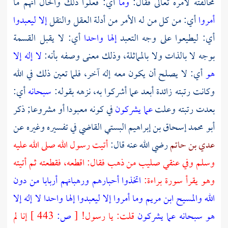
مخالفته لأمره تعالى فقال:
وما
أي: فعلوا ذلك والحال أنهم ما
أمروا
أي: من كل من له الأمر من أدلة العقل والنقل
إلا ليعبدوا
أي: ليطيعوا على وجه التعبد
إلها واحدا
أي: لا يقبل القسمة
بوجه لا بالذات ولا بالمماثلة، وذلك معنى وصفه بأنه:
لا إله إلا
هو
أي: لا يصلح أن يكون معه إله آخر، فلما تعين ذلك في الله
وكانت رتبته زائدة أبعد عما أشركوا به، نزهه بقوله:
سبحانه
أي:
بعدت رتبته وعلت
عما يشركون
في كونه معبودا أو مشروعا; ذكر
أبو محمد إسحاق بن إبراهيم البستي القاضي
في تفسيره وغيره عن
عدي بن حاتم
رضي الله عنه قال:
أتيت رسول الله صلى الله عليه
وسلم وفي عنقي صليب من ذهب فقال: اقطعه، فقطعته ثم أتيته
وهو يقرأ سورة براءة:
اتخذوا أحبارهم ورهبانهم أربابا من دون
الله والمسيح ابن مريم وما أمروا إلا ليعبدوا إلها واحدا لا إله إلا
هو سبحانه عما يشركون
قلت: يا رسول!
[
ص:
443 ]
إنا لم