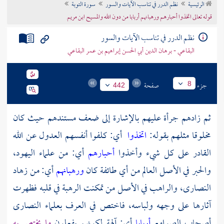
الرئيسية
نظم الدرر في تناسب الآيات والسور
سورة التوبة
تراجم الأعلام
قوله تعالى اتخذوا أحبارهم ورهبانهم أربابا من دون الله والمسيح ابن مريم
نظم الدرر في تناسب الآيات والسور
البقاعي - برهان الدين أبي الحسن إبراهيم بن عمر البقاعي
جزء
صفحة
8
442
ثم زادهم جرأة عليهم بالإشارة إلى ضعف مستندهم حيث كان
مخلوقا مثلهم بقوله:
اتخذوا
أي: كلفوا أنفسهم العدول عن الله
القادر على كل شيء وأخذوا
أحبارهم
أي: من علماء اليهود،
والحبر في الأصل العالم من أي طائفة كان
ورهبانهم
أي: من زهاد
النصارى، والراهب في الأصل من تمكنت الرهبة في قلبه فظهرت
آثارها على وجهه ولباسه، فاختص في العرف بعلماء النصارى
أصحاب الصوامع
أربابا
أي: آلهة لكونهم يفعلون
ما يختص به