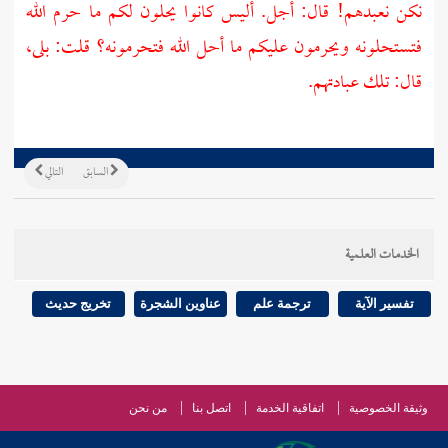
نكن نعبدهم! قال: أجل. أليس كانوا يحلون لكم ما حرم الله
فتستحلونه ويحرمون عليكم ما أحل الله فتحرمونه؟ قلت: بلى،
قال: تلك عبادتهم.
السابق
التالي
الخدمات العلمية
تفسير الآية
ترجمة علم
عناوين الشجرة
تخريج حديث
وثيقة الخصوصية
اتفاقية الخدمة
اتصل بنا
من نحن