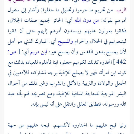
الرب
من تحريم ما حرموا وتحليل ما حللوا; وأشار إلى سفول
أمرهم بقوله:
من دون الله
أي: الحائز لجميع صفات الجلال،
فكانوا يعولون عليهم ويسندون أمرهم إليهم حتى أن كانوا
ليتبعونهم في الحلال والحرام
والمسيح
أي: المبارك الذي هو أهل
لأن يمسح بدهن القدس وأن يمسح غيره
ابن مريم
أي:
[
ص:
442 ]
اتخذوه كذلك لكونهم جعلوه ابنا فأهلوه للعبادة بذلك مع
كونه ابن امرأة، فهو لا يصلح للإلهية بوجه لمشاركته للآدميين في
الحمل والولادة والتربية والأكل والشرب وغير ذلك من أحوال
البشر الموجبة للحاجة المنافية للإلهية، ومع تصريحه لهم بأنه عبد
الله ورسوله، فتطابق العقل والنقل على أنه ليس بإله.
ولما قبح عليهم ما اختاروه لأنفسهم، قبحه عليهم من جهة