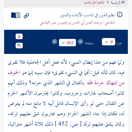
الرئيسية
المكتبة الإسلامية
تراجم الأعلام
نظم الدرر في تناسب الآيات والسور
البقاعي - برهان الدين أبي الحسن إبراهيم بن عمر البقاعي
جزء
صفحة
8
452
ولما فهم من هذا إبطال النسيء لأنه فعل أهل الجاهلية فلا تقوى
فيه، كان كأنه قيل: أفما في النسيء تقوى؛ فإن سببه إنما هو
الخوف
من انتهاك حرمة الله
بالقتال في الشهر الذي حرمه؟ وذلك أنهم
كانوا أصحاب غارات وحروب، وكانوا يحترمون الأشهر الحرم
عن القتال حتى لو رأى الإنسان قاتل أبيه لا مانع منه لم يعرض
له، فكان إذا جاء الشهر الحرام وهم محاربون شق عليهم تركه،
وكان يشق عليهم ترك
[
ص:
452 ]
ذلك ثلاثة أشهر متوالية،