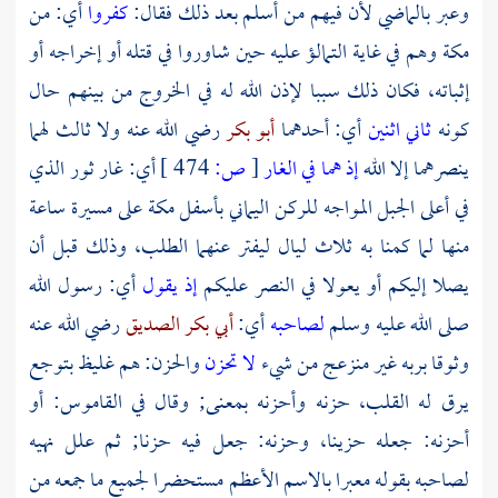
وعبر بالماضي لأن فيهم من أسلم بعد ذلك فقال:
كفروا
أي: من
مكة
وهم في غاية التمالؤ عليه حين شاوروا في قتله أو إخراجه أو
إثباته، فكان ذلك سببا لإذن الله له في الخروج من بينهم حال
كونه
ثاني اثنين
أي: أحدهما
أبو بكر
رضي الله عنه ولا ثالث لهما
ينصرهما إلا الله
إذ هما في الغار
[
ص:
474 ]
أي: غار ثور الذي
في أعلى الجبل المواجه
للركن اليماني
بأسفل
مكة
على مسيرة ساعة
منها لما كمنا به ثلاث ليال ليفتر عنهما الطلب، وذلك قبل أن
يصلا إليكم أو يعولا في النصر عليكم
إذ يقول
أي: رسول الله
صلى الله عليه وسلم
لصاحبه
أي:
أبي بكر الصديق
رضي الله عنه
وثوقا بربه غير منزعج من شيء
لا تحزن
والحزن: هم غليظ بتوجع
يرق له القلب، حزنه وأحزنه بمعنى; وقال في القاموس: أو
أحزنه: جعله حزينا، وحزنه: جعل فيه حزنا; ثم علل نهيه
لصاحبه بقوله معبرا بالاسم الأعظم مستحضرا لجميع ما جمعه من