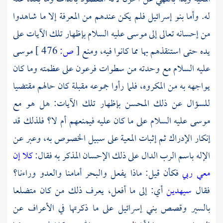
له. وأما بنو إسرائيل فلم يكن عندهم من المعرفة إلا ما شاهدوا
من إحسانه تعالى إلى
موسى
عليه السلام بإظهار تلك الآيات على
يده حتى استنقذهم بها مما كانوا فيه، ومنع
[
ص:
476 ]
موسى
عليه السلام مع وحدته من سطوات
فرعون
على عظمته وما كان
يواجهه به من المكروه، فلما رأوا جموعه مقبلة كان حالهم مقتضيا
للسؤال عن ذلك المحسن بإظهار تلك الآيات: هل هو مع
موسى
عليه السلام على ما كان عليه فيمنعهم أم لا؟ فلذلك قد
إنكار الإدراك ثم إثبات المعية على سبيل الخصوص به، وعبر عن
الإله باسم الرب الدال على ذلك الإحسان المذكر به فقال:
كلا إن
معي ربي
فكأن قيل: ماذا يفعل والبحر أمامنا والعدو وراءنا؟
فقال
سيهدين
أي: إلى ما أفعل، يعرف ذلك من كان متضلعا
بالسير وقصص بني إسرائيل على ما ذكرتها في الأعراف عن