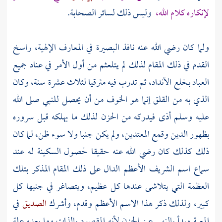
لإنكاره كلام الله،
وليس ذلك لسائر الصحابة.
ولما كان رضي الله عنه نافذ البصيرة في المعارف الإلهية، راسخ
القدم في ذلك المقام لذلك لم يتلعثم من أول الأمر في عناد جميع
العباد بخلع الأنداد، ثم تدرب فيه مترقيا لثلاث عشرة سنة، وكان
الذي به من القلق إنما هو الخوف من أن يحصل للنبي صلى الله
عليه وسلم أذى فيدركه من الحزن لذلك ما يهلكه قبل سروره
بظهور الدين وقمع المعتدين، ولم يكن جنبا ولا سوء ظن، لما كان
ذلك كذلك كان رضي الله عنه حقيقا لحصول السكينة له عند
سماع اسم الشريف الأعظم الدال على ذلك المقام المذكر بتلك
العظمة التي يتلاشى عندها كل عظيم، ويتصاغر في جنبها كل
كبير، ولذلك ذكر هذا الاسم الأعظم وقدم، وأشرك
الصديق
في
المعية وبدأ بالنهي عن الحزن لأنه المقصود بالذات وما بعده علة