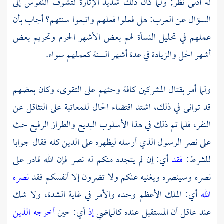
له أدنى نظر; ولما كان ذلك شديد الإثارة لتشوف النفوس إلى
السؤال عن العرب: هل فعلوا فعلهم واتبعوا سنتهم؟ أجاب بأن
عملهم في تحليل النسأة لهم بعض الأشهر الحرم وتحريم بعض
أشهر الحل والزيادة في عدة أشهر السنة كعملهم سواء.
ولما أمر بقتال المشركين كافة وحثهم على التقوى، وكان بعضهم
قد توانى في ذلك، اشتد اقتضاء الحال للمعاتبة على التثاقل عن
النفر، فلما تم ذلك في هذا الأسلوب البديع والطراز الرفيع حث
على نصر الرسول الذي أرسله ليظهره على الدين كله فقال جوابا
للشرط:
فقد
أي: إن لم يتجدد منكم له نصر فإن الله قادر على
نصره وسينصره ويغنيه عنكم ولا تضرون إلا أنفسكم فقد
نصره
الله
أي: الملك الأعظم وحده والأمر في غاية الشدة، ولا شك
عند عاقل أن المستقبل عنده كالماضي
إذ
أي: حين
أخرجه الذين