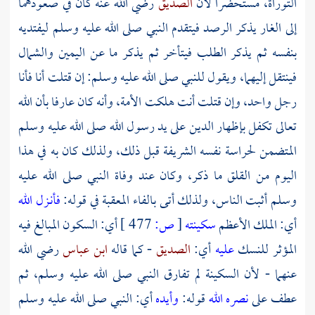
التوراة، مستحضرا لأن
الصديق
رضي الله عنه كان في صعودهما
إلى الغار يذكر الرصد فيتقدم النبي صلى الله عليه وسلم ليفتديه
بنفسه ثم يذكر الطلب فيتأخر ثم يذكر ما عن اليمين والشمال
فينتقل إليهما، ويقول للنبي صلى الله عليه وسلم: إن قتلت أنا فأنا
رجل واحد، وإن قتلت أنت هلكت الأمة، وأنه كان عارفا بأن الله
تعالى تكفل بإظهار الدين على يد رسول الله صلى الله عليه وسلم
المتضمن لحراسة نفسه الشريفة قبل ذلك، ولذلك كان به في هذا
اليوم من القلق ما ذكر، وكان عند وفاة النبي صلى الله عليه
وسلم أثبت الناس، ولذلك أتى بالفاء المعقبة في قوله:
فأنـزل الله
أي: الملك الأعظم
سكينته
[
ص:
477 ]
أي: السكون المبالغ فيه
المؤثر للنسك
عليه
أي:
الصديق
- كما قاله
ابن عباس
رضي الله
عنهما - لأن السكينة لم تفارق النبي صلى الله عليه وسلم، ثم
عطف على
نصره الله
قوله:
وأيده
أي: النبي صلى الله عليه وسلم