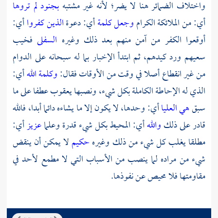
واختلاف الضمائر هنا لا يضر؛ لأنه غير مشتبه
بجنود لم تروها
أي: من الملائكة الكرام
وجعل كلمة
أي: دعوة
الذين كفروا
أي:
أوقعوا الكفر من آمن منهم بعد ذلك وغيره
السفلى
فخيب
سعيهم ورد كيدهم، ثم ابتدأ الإخبار بما له سبحانه على الدوام
من غير انقطاع أصلا في وقت من الأوقات فقال:
وكلمة الله
أي:
الذي له الإحاطة الكاملة بكل شيء، ونصبها
يعقوب
عطفا على ما
سبق
هي العليا
أي: وحدها، لا يكون إلا ما يشاءه دائما أبدا، فالله
قادر على ذلك
والله
أي: المحيط بكل شيء قدرة وعلما
عزيز
أي:
مطلقا يغلب كل شيء من ذلك وغيره
حكيم
لا يمكن أن ينقض
شيء من مراده لما ينصب من الأسباب التي لا مطمع لأحد في
مقاومتها فلا محيص عن نفوذها.