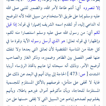
إلا تنصروه
أي: أنتم طاعة لأمر الله، والضمير للنبي صلى الله
عليه وسلم إما على طريق الاستخدام من سبيل الله؛ لأنه الموضح
له الداعي إليه، أو لتقدم اسمه الشريف إضمارا في قوله:
إذا قيل
لكم
أي: من رسول الله صلى عليه وسلم استنصارا منه لكم،
وإظهارا في قوله تعالى:
هو الذي أرسل رسوله
الآية وقوة ما في
كل جملة من المناسبة المقتضية لأن تعانق التي بعدها ولا تنفك
عنها قصر الفصل بين الظاهر وضميره، وذكر الغاز والصاحب
أوضح الأمر. وذلك أنه سبحانه لما عابهم باتخاذ الرؤساء أربابا
اشتدت
[
ص:
473 ]
الحاجة إلى بيان أنهم في البعد عن ذلك على
غاية لا تخفى على متأمل، فوصفهم بالأكل المستلزم للجسمية
المستلزمة للحاجة، وبأن مأكولهم أموال غيرهم باطلا، وبأنهم
يغشونهم لصدهم إياهم عن السبيل التي لا يخفى حسنها على من