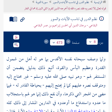
الرئيسية
نظم الدرر في تناسب الآيات والسور
سورة التوبة
تراجم الأعلام
قوله تعالى إلا تنصروه فقد نصره الله إذ أخرجه الذين كفروا ثاني اثنين إذ هما في الغار
نظم الدرر في تناسب الآيات والسور
البقاعي - برهان الدين أبي الحسن إبراهيم بن عمر البقاعي
جزء
صفحة
8
473
ولما وصف سبحانه نفسه الأقدس بما هو له أهل من شمول
القدرة وعظيم البأس والقوة، أتبع ذلك بدليل يتضمن أن
المستنفر لهم - وهو نبيه صلى الله عليه وسلم - غير محتاج إليه
ومتوقف نصره عليهم كما لم يحتج إليهم - بحياطة القادر له - فيما
مضى من الهجر التي ذكرها، وأن نفع ذلك إنما هو لهم باستجلاب
ما عدوه واستدفاع ما أوعدوه في الدارين المشار إلى ذلك كله
بقوله:
فما متاع الحياة الدنيا
الآية. وقوله:
إلا تنفروا
- الآية. فقال: