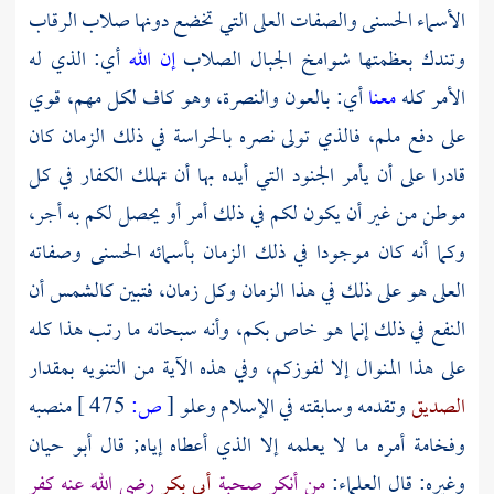
الأسماء الحسنى والصفات العلى التي تخضع دونها صلاب الرقاب
وتندك بعظمتها شوامخ الجبال الصلاب
إن الله
أي: الذي له
الأمر كله
معنا
أي: بالعون والنصرة، وهو كاف لكل مهم، قوي
على دفع ملم، فالذي تولى نصره بالحراسة في ذلك الزمان كان
قادرا على أن يأمر الجنود التي أيده بها أن تهلك الكفار في كل
موطن من غير أن يكون لكم في ذلك أمر أو يحصل لكم به أجر،
وكما أنه كان موجودا في ذلك الزمان بأسمائه الحسنى وصفاته
العلى هو على ذلك في هذا الزمان وكل زمان، فتبين كالشمس أن
النفع في ذلك إنما هو خاص بكم، وأنه سبحانه ما رتب هذا كله
على هذا المنوال إلا لفوزكم، وفي هذه الآية من التنويه بمقدار
الصديق
وتقدمه وسابقته في الإسلام وعلو
[
ص:
475 ]
منصبه
وفخامة أمره ما لا يعلمه إلا الذي أعطاه إياه; قال
أبو حيان
وغيره: قال العلماء:
من أنكر صحبة
أبي بكر
رضي الله عنه كفر