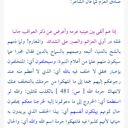
صادق العزم كما قال الشاعر:
إذا هم ألقى بين عينيه عزمه وأعرض عن ذكر العواقب جانبا
فلله در
أولي العزائم والصبر على الشدائد
والمغارم! ولما ذمهم
بالشح بالدنيا، أتبعه وصمهم بالسماح بالدين فقال مخبرا عما
سيكون منهم علما من أعلام النبوة:
وسيحلفون
أي: المتخلفون
بإخبار محقق لا خلف فيه
بالله
أي: الذي لا أعظم منه عند
رجوعكم إليهم جمعا إلى ما انتهكوا من حرمتك بالتخلف عنك
لانتهاك حرمة الله
[
ص:
481 ]
بالكذب قائلين: والله
لو
استطعنا
أي: الخروج إلى ما دعوتمونا إليه
لخرجنا معكم
يحلفون
حال كونهم
يهلكون أنفسهم
أي: بهذا الحلف الذي يريدون به
حياتها لأنهم كذبوا فيه فانتهكوا حرمة اسم الله
والله
أي: والحال