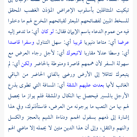
تبكيت المتثاقلين بأسلوب الإعراض المؤذن الغضب المحقق
للسخط المبين لفضائحهم المبعثر لقبائحهم المخرج لهم ما دخلوا
فيه من عموم الدعاء باسم الإيمان فقال:
لو كان
أي: ما تدعو إليه
عرضا
أي: متاعا دنيويا
قريبا
أي: سهل التناول
وسفرا قاصدا
أي: وسطا عدلا مقاربا
لاتبعوك
أي: لأجل رجاء العرض مع
سهولة السفر لأن هممهم قاصرة ومنوطة بالحاضر
ولكن
أي: لم
يتبعوك تثاقلا إلى الأرض ورضى بالفاني الحاضر من الباقي
الغائب لأنها
بعدت عليهم الشقة
أي: المسافة التي تطوى بذرع
الأرجل بالمسير فيحصل بها النكال والمشقة فلم يواز ما يحصل
لهم بها من التعب ما يرجونه من العرض، فاستأذنوك، وفي هذا
إشارة إلى ذمهم بسفول الهمم ودناءة الشيم بالعجز والكسل
والنهم والثقل، وإلى أن هذا الدين متين لا يحمله إلا ماضي الهم