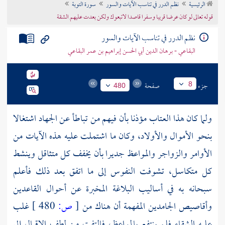
الرئيسية
نظم الدرر في تناسب الآيات والسور
سورة التوبة
تراجم الأعلام
قوله تعالى لو كان عرضا قريبا وسفرا قاصدا لاتبعوك ولكن بعدت عليهم الشقة
نظم الدرر في تناسب الآيات والسور
البقاعي - برهان الدين أبي الحسن إبراهيم بن عمر البقاعي
جزء
صفحة
8
480
ولما كان هذا العتاب مؤذنا بأن فيهم من تباطأ عن الجهاد اشتغالا
بنحو الأموال والأولاد، وكان ما اشتملت عليه هذه الآيات من
الأوامر والزواجر والمواعظ جديرا بأن يخفف كل متثاقل وينشط
كل متكاسل، تشوفت النفوس إلى ما اتفق بعد ذلك فأعلم
سبحانه به في أساليب البلاغة المخبرة عن أحوال القاعدين
وأقاصيص الجامدين المفهمة أن هناك من
[
ص:
480 ]
غلب
عليه الشقاء فلم ينتفع بالمواعظ، فالتفت من لطف الإقبال إلى