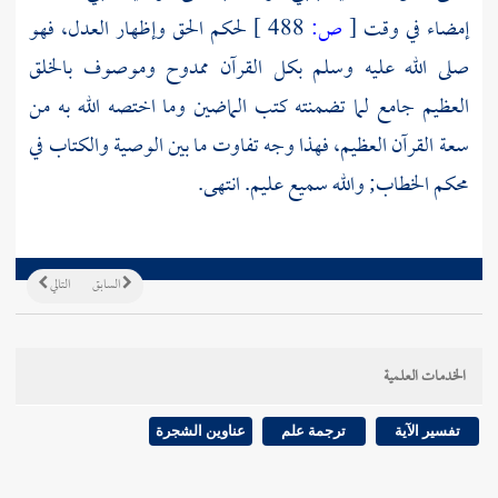
إمضاء في وقت
[
ص:
488 ]
لحكم الحق وإظهار العدل، فهو
صلى الله عليه وسلم بكل القرآن ممدوح وموصوف بالخلق
العظيم جامع لما تضمنته كتب الماضين وما اختصه الله به من
سعة القرآن العظيم، فهذا وجه تفاوت ما بين الوصية والكتاب في
محكم الخطاب; والله سميع عليم. انتهى.
السابق
التالي
الخدمات العلمية
تفسير الآية
ترجمة علم
عناوين الشجرة