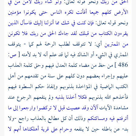
الحق من ربك
ونحو قوله تعالى:
ولو شاء ربك لآمن من في
الأرض كلهم جميعا أفأنت تكره الناس حتى يكونوا مؤمنين
ونحو قوله تعالى:
فإن كنت في شك مما أنـزلنا إليك فاسأل الذين
يقرءون الكتاب من قبلك لقد جاءك الحق من ربك فلا تكونن
من الممترين
أي: لا تتوقف لطلب الرحمة لهم كما - يتوقف
الممتري في الشيء أو الشاك فيه لما قد علم أنه لا بد لأمته
[
ص:
486 ]
من حظ من مضاء كلمة العدل فيهم وحق كلمة العذاب
عليهم وإجراء بعضهم دون كلهم على سنة من تقدمهم من أهل
الكتب الماضية في المؤاخذة بذنوبهم وإنفاذ حكم السطوة فيهم
فأخذهم الله بذنوبهم
فكلا أخذنا بذنبه
ولم ينفعهم الرجوع عند
مشاهدة الآيات
آلآن وقد عصيت قبل
لا تركضوا وارجعوا إلى ما
أترفتم فيه ومساكنكم
وذلك أن كل مطالع بالعذاب راجع -ولا
بد- عن باطله حين لا ينفعه
وحرام على قرية أهلكناها أنهم لا