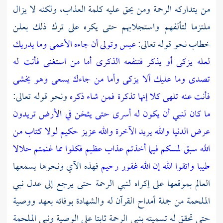
من يتداركه الرحمة ومن يحق عليه كلمة العذاب، ولكنه لا يزال
ملتزما لتألفهم واستجلابهم حتى يكره على ترك ذلك بعلن
خطاب نحو قوله تعالى:
عبس وتولى
أن جاءه الأعمى
وما يدريك
لعله يزكى
أو يذكر فتنفعه الذكرى
أما من استغنى
فأنت له
تصدى
وما عليك ألا يزكى
وأما من جاءك يسعى
وهو يخشى
فأنت عنه تلهى
كلا إنها تذكرة
فمن شاء ذكره
ونحو قوله تعالى:
ما كان لنبي أن يكون له أسرى حتى يثخن في الأرض تريدون
عرض الدنيا والله يريد الآخرة والله عزيز حكيم
لولا كتاب من
الله سبق لمسكم فيما أخذتم عذاب عظيم
فكلوا مما غنمتم حلالا
طيبا واتقوا الله إن الله غفور رحيم
فهذه الآي ونحوها يسمعها
العالم بموقعها على إكراه لنبي الرحمة حتى يرجع إلى عدل نبي
الملحمة من جملة أمداح القرآن له والشهادة بوفائه بعهد ووصية
حتى تحقق له تسميته بنبي الرحمة ثابتا على الوصية ونبي الملحمة