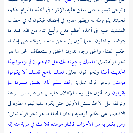
وترجى تيسيره حتى يعلن عليه بالإكراه في أخذه والتزام حكمه
فحينئذ يقوم لله به ويظهر عذره في إمضائه فيكون له في خطاب
التشديد عليه في أخذه أعظم مدح وأبلغ ثناء من الله ضد ما
يتوهمه الجاهلون، فمما أنزل إنباء عن مدحه بتوقفه على إمضاء
حكم العدل والحق رجاء تدارك الخلق واستعطاف الحق ما هو
نحو قوله تعالى:
فلعلك باخع نفسك على آثارهم إن لم يؤمنوا بهذا
الحديث أسفا
ونحو قوله تعالى:
لعلك باخع نفسك ألا يكونوا
مؤمنين
ونحو قوله تعالى:
ولقد نعلم أنك يضيق صدرك بما
يقولون
ومما أنزل على وجه الإعلان عليه بما هو عليه من الرحمة
وتوقفه على الأخذ بسنن الأولين حتى يكره عليه ليقوم عذره في
الاقتصار على حكم الوصية وحال الجبلة ما هو نحو قوله تعالى:
ومن يكفر به من الأحزاب فالنار موعده فلا تك في مرية منه إنه