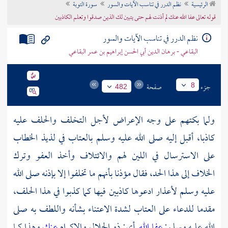
الرئيسية
نظم الدرر في تناسب الآيات والسور
سورة التوبة
تراجم الأعلام
قوله تعالى عفا الله عنك لم أذنت لهم حتى يتبين لك الذين صدقوا وتعلم الكاذبين
نظم الدرر في تناسب الآيات والسور
البقاعي - برهان الدين أبي الحسن إبراهيم بن عمر البقاعي
جزء
صفحة
8
482
ولما بكتهم على وجه الإعراض لأجل التخلف والحلف عليه
كاذبا، أقبل إليه صلى الله عليه وسلم بالعتاب في لذيذ الخطاب
على الاسترسال في اللين لهم والائتلاف وأخذ العفو وترك
الخلاف إلى هذا الحد، فقال مؤذنا بأنهم ما تخلفوا إلا بإذنه صلى الله
عليه وسلم لأعذار ادعوها كاذبين فيها كما كذبوا في هذا الحلف،
مقدما للدعاء على العتاب لشدة الاعتناء بشأنه واللطف به صلى
الله عليه وسلم:
عفا الله
أي: ذو الجلال والإكرام
عنك
وهذا كما