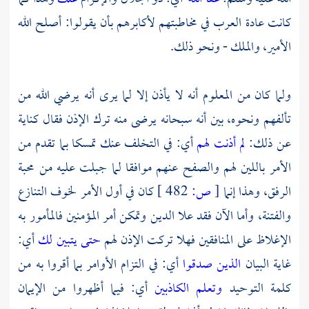
كانت عادة العرب في مخاطبتهم لأكابرهم بأن يقولوا: أصلح الله
الأمير، والملك - ونحو ذلك.
ولما كان من المعلوم أنه لا يأذن إلا لما يرى أنه يرضي الله من
تألفهم ونحوه، بين أنه سبحانه يرضى منه ترك الإذن فقال كناية
عن ذلك:
لم أذنت لهم
أي: في التخلف عنك تمسكا بما تقدم من
الأمر باللين لهم والصفح عنهم موافقا لما جبلت عليه من محبة
الرفق، وهذا إنما
[
ص:
482 ]
كان في أول الأمر لخوف التنازع
والفتنة، وأما الآن فقد علا الدين وتمكن أمر المؤمنين فالمأمور به
الإغلاظ على المنافقين فهلا تركت الإذن لهم
حتى يتبين لك
أي:
غاية البيان
الذين صدقوا
أي: في التزام الأوامر بما أقروا به من
كلمة التوحيد
وتعلم الكاذبين
أي: فيما أظهروا من الإيمان