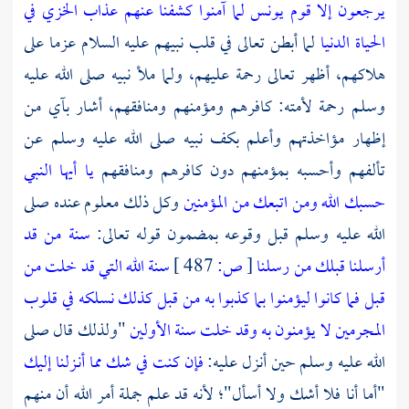
يرجعون
إلا قوم يونس لما آمنوا كشفنا عنهم عذاب الخزي في
الحياة الدنيا
لما أبطن تعالى في قلب نبيهم عليه السلام عزما على
هلاكهم، أظهر تعالى رحمة عليهم، ولما ملأ نبيه صلى الله عليه
وسلم رحمة لأمته: كافرهم ومؤمنهم ومنافقهم، أشار بآي من
إظهار مؤاخذتهم وأعلم بكف نبيه صلى الله عليه وسلم عن
تألفهم وأحسبه بمؤمنهم دون كافرهم ومنافقهم
يا أيها النبي
حسبك الله ومن اتبعك من المؤمنين
وكل ذلك معلوم عنده صلى
الله عليه وسلم قبل وقوعه بمضمون قوله تعالى:
سنة من قد
أرسلنا قبلك من رسلنا
[
ص:
487 ]
سنة الله التي قد خلت من
قبل
فما كانوا ليؤمنوا بما كذبوا به من قبل
كذلك نسلكه في قلوب
المجرمين
لا يؤمنون به وقد خلت سنة الأولين
"ولذلك قال صلى
الله عليه وسلم حين أنزل عليه:
فإن كنت في شك مما أنـزلنا إليك
"أما أنا فلا أشك ولا أسأل"؛ لأنه قد علم جملة أمر الله أن منهم