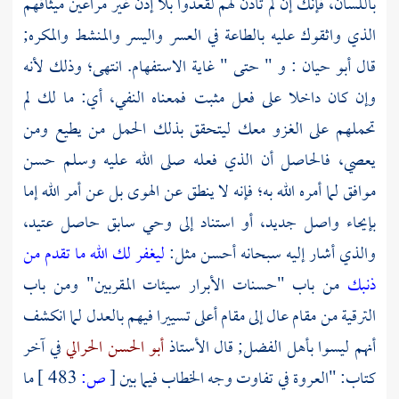
باللسان، فإنك إن لم تأذن لهم لقعدوا بلا إذن غير مراعين ميثاقهم
الذي واثقوك عليه بالطاعة في العسر واليسر والمنشط والمكره;
قال
أبو حيان
: و " حتى " غاية الاستفهام. انتهى؛ وذلك لأنه
وإن كان داخلا على فعل مثبت فمعناه النفي، أي: ما لك لم
تحملهم على الغزو معك ليتحقق بذلك الحمل من يطيع ومن
يعصي، فالحاصل أن الذي فعله صلى الله عليه وسلم حسن
موافق لما أمره الله به؛ فإنه لا ينطق عن الهوى بل عن أمر الله إما
بإيحاء واصل جديد، أو استناد إلى وحي سابق حاصل عتيد،
والذي أشار إليه سبحانه أحسن مثل:
ليغفر لك الله ما تقدم من
ذنبك
من باب "حسنات الأبرار سيئات المقربين" ومن باب
الترقية من مقام عال إلى مقام أعلى تسييرا فيهم بالعدل لما انكشف
أنهم ليسوا بأهل الفضل; قال الأستاذ
أبو الحسن الحرالي
في آخر
كتاب: "العروة في تفاوت وجه الخطاب فيما بين
[
ص:
483 ]
ما