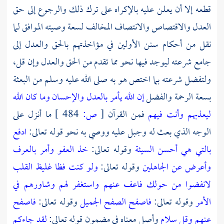
قطعه إلا أن يعلن عليه بالإكراه على ترك ذلك والرجوع إلى حق
العدل والاقتصاص والانتصاف المخالف لسعة وصيته الموافق لما
نقل من أحكام سنن الأولين في مؤاخذتهم بالحق والعدل إلى
جامع شرعته ليوجد فيها نحو مما تقدم من الحق والعدل وإن قل،
ولتفضل شرعته بما اختص هو به صلى الله عليه وسلم من البعثة
بسعة الرحمة والفضل
إن الله يأمر بالعدل والإحسان
وما كان الله
ليعذبهم وأنت فيهم
فمن القرآن
[
ص:
484 ]
ما أنزل على
الوجه الذي بعث له وجبل عليه ووصي به نحو قوله تعالى:
ادفع
بالتي هي أحسن السيئة
وقوله تعالى:
خذ العفو وأمر بالعرف
وأعرض عن الجاهلين
وقوله تعالى:
ولو كنت فظا غليظ القلب
لانفضوا من حولك فاعف عنهم واستغفر لهم وشاورهم في
الأمر
وقوله تعالى:
فاصفح الصفح الجميل
وقوله تعالى:
فاصفح
عنهم وقل سلام
وأصل معناه في مضمون قوله تعالى:
لقد جاءكم