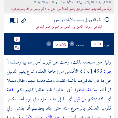
الرئيسية
نظم الدرر في تناسب الآيات والسور
سورة التوبة
تراجم الأعلام
قوله تعالى لقد ابتغوا الفتنة من قبل وقلبوا لك الأمور حتى جاء الحق وظهر أمر الله وهم كارهون
نظم الدرر في تناسب الآيات والسور
البقاعي - برهان الدين أبي الحسن إبراهيم بن عمر البقاعي
جزء
صفحة
8
493
ولما أخبر سبحانه بذلك، وحث على قبول أخبارهم بما وصف
[
ص:
493 ]
به ذاته الأقدس من إحاطة العلم، شرع يقيم الدليل
على ما قال بتذكيرهم بأشياء تقدمت مشاهدتها منهم، فقال معللا
لما أخبر به:
لقد ابتغوا
أي: طلبوا طلبا عظيما كلهم لكم
الفتنة
أي: لتشتيتكم
من قبل
أي: قبل هذه الغزوة في يوم
أحد
بكسر
قلوب العسكر بالرجوع عنه حتى كاد بعضهم أن يفشل وفي
المريسيع بما قال
ابن أبي:
ليخرجن الأعز منها الأذل
وفي غزوة