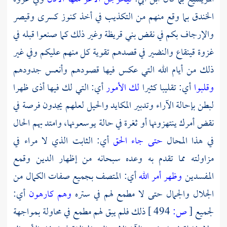
الخندق بما وقع منهم من التكذيب في أخذ كنوز
كسرى
وقيصر
والإرجاف بكم في نقض
بني قريظة
وغير ذلك كما صنعوا قبله في
غزوة
قينقاع
والنضير
في قصدهم تقوية كل منهم عليكم وفي غير
ذلك من أيام الله التي عكس فيها قصودهم وأنعس جدودهم
وقلبوا
أي: تقليبا كثيرا
لك الأمور
أي: التي لك فيها أذى ظهرا
لبطن بإحالة الآراء وتدبير المكايد والحيل لعلهم يجدون فرصة في
نقض أمرك ينتهزونها أو ثغرة في حالة يوسعونها، وامتد بهم الحال
في هذا المحال
حتى جاء الحق
أي: الثابت الذي لا مراء في
مزاولته مما تقدم به وعده سبحانه من إظهار الدين وقمع
المفسدين
وظهر أمر الله
أي: المتصف بجميع صفات الكمال من
الجلال والجمال حتى لا مطمع لهم في ستره
وهم كارهون
أي:
لجميع
[
ص:
494 ]
ذلك فلم يبق لهم مطمع في محاولة بمواجهة