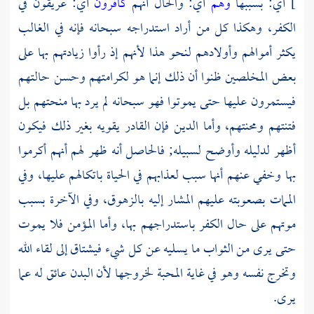
]
أي: بسببها
وهم
أي: والحال أنهم
كافرون
أي: عريقون في
الكفر، وهكذا كل من أراد استدراجه سبحانه فإنه في الغالب
يكثر أموالهم وأولادهم لنحو هذا لأنهم إذ رأوا زيادتهم بها على
بعض المخلصين ظنوا أن ذلك إنما هو لكرامتهم وحسن حالتهم
فيستمرون عليها حتى يموتوا فهو سبحانه لم يرد بها منحتهم بل
فتنتهم ومحنتهم، وأما الدين فإن القادر يقويه بغير ذلك فيكون
أظهر لدليله وأوضح لسبيله; فالحاصل أنه ظهر لهم أنهم أكرموا
بها وخفي عنهم أنها سبب لعذابهم في الحياة باتكالهم عليها، وفي
الممات بصعوبته عليهم المشار إليه بالزهوق، وفي الآخرة بسبب
موتهم على حال الكفر باستدراجهم بها، وأما المؤمن فلا يموت
حتى يرى من الثواب ما يسليه عن كل شيء فيشتاق إلى لقاء الله
وتخرج نفسه وهو في غاية المحبة لخروجها لأن البدن عائق له عما
يرى.