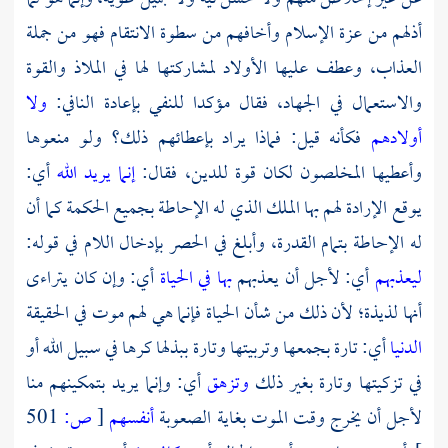
أذلهم من عزة الإسلام وأخافهم من سطوة الانتقام فهو من جملة
العذاب، وعطف عليها الأولاد لمشاركتها لها في الملاذ والقوة
والاستعمال في الجهاد، فقال مؤكدا للنفي بإعادة النافي:
ولا
أولادهم
فكأنه قيل: فماذا يراد بإعطائهم ذلك؟ ولو منعوها
وأعطيها المخلصون لكان قوة للدين، فقال:
إنما يريد الله
أي:
يوقع الإرادة لهم بها الملك الذي له الإحاطة بجميع الحكمة كما أن
له الإحاطة بتمام القدرة، وأبلغ في الحصر بإدخال اللام في قوله:
ليعذبهم
أي: لأجل أن يعذبهم
بها في الحياة
أي: وإن كان يتراءى
أنها لذيذة؛ لأن ذلك من شأن الحياة فإنما هي لهم موت في الحقيقة
الدنيا
أي: تارة بجمعها وتربيتها وتارة ببذلها كرها في سبيل الله أو
في تزكيتها وتارة بغير ذلك
وتزهق
أي: وإنما يريد بتمكينهم منا
لأجل أن يخرج وقت الموت بغاية الصعوبة
أنفسهم
[
ص:
501