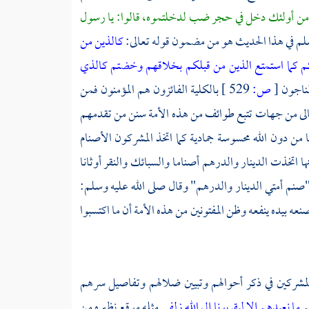
دا من أولئك دخل في حجر ضب لدخلتموه، قالوا: يا رسول
 وسلم في هذا الحديث هو من مضمون قوله تعالى:
كالذين من
قكم كما استمتع الذين من قبلكم بخلاقهم وخضتم كالذي
لناجون
[
ص:
529 ]
بالكلية الفائزون هم المؤمنون فمن
 تعالى من جهات تتبع طوائف من هذه الأمة سنن من تقدمهم
ا من دون الله محسوسة جمادية كما اتخذ المشركون الأصنام
اتخذت الدينار والدرهم أصناما والسبائك والنقر أوثانا
صنم أمتي الدينار والدرهم" وقال صلى الله عليه وسلم:
 بيده ينفعه وظن المفتونين من هذه الأمة أن ما اكتسبوا
المشركين في ذكر أحوالهم وتبيين ضلالهم وتفاصيل سرهم
م
ما نعبدهم إلا ليقربونا إلى الله زلفى
مثله موقع نظيره من