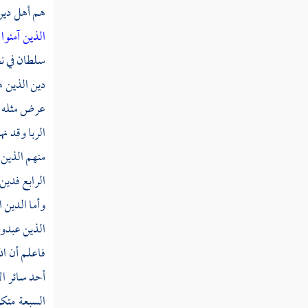
هم أهل دين 
قوله تعالى قل إن كان آباؤكم وأبناؤكم
الذين آمنوا
وإخوانكم وأزواجكم وعشيرتكم وأموال
سلطان في نح
اقترفتموها
دين الذين ه
قوله تعالى لقد نصركم الله في مواطن كثيرة
عرض مثله يأ
ويوم حنين إذ أعجبتكم كثرتكم فلم تغن عنكم
الربا وقد ن
شيئا
منهم الذين 
قوله تعالى ثم أنزل الله سكينته على رسوله
الرابع فدين 
وعلى المؤمنين وأنزل جنودا لم تروها
وأما الدين 
قوله تعالى ثم يتوب الله من بعد ذلك على من
الذين عبدوا
يشاء والله غفور رحيم
فاعلم أن ال
قوله تعالى يا أيها الذين آمنوا إنما المشركون
أحد سائر الأ
نجس فلا يقربوا المسجد الحرام بعد عامهم هذا
السبعة متكر