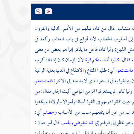
ة متشابها لحال من كان قبلهم من الأمم الخالية والقرون
ا إلى أسلوب الخطاب لأنه أوقع في باب العتاب وأقعد في
ثل الذين; ولما كان فاعل ما يذكر إنما هو بعض من مضى
ه فقال:
كانوا أشد منكم قوة
لأن الزمان كان إذ ذاك أقرب
فاستمتعوا
أي: طلبوا المتاع والانتفاع في الدنيا بغاية الرغبة
تبلغوا به في السفر الذي لا بد منه إلى الآخرة
فاستمتعتم
ولما كانوا لم يستغرقوا الزمن الماضي أثبت الجار فقال:
من
يث كانوا دونهم في القوة أبدانا وأموالا وأولادا لم يكفوا
عذاب من غير أن ينفعهم سبب من الأسباب
وخضتم
أي:
وهو ناظر إلى قولهم
إنما كنا نخوض ونلعب
قال
أبو حيان
:
على ترتيب ونظام، وأمور الباطل إنما هي خوض، ومنه قوله: