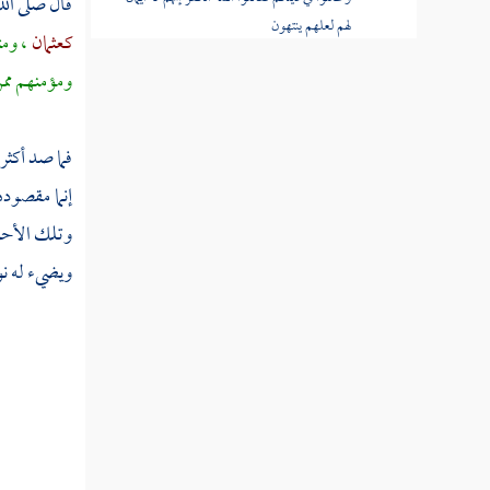
قال صلى الل
لهم لعلهم ينتهون
كعثمان
، وم
قوله تعالى ألا تقاتلون قوما نكثوا أيمانهم
ومؤمنهم مم
وهموا بإخراج الرسول وهم بدءوكم أول مرة
فما صد أكثر
قوله تعالى قاتلوهم يعذبهم الله بأيديكم
ويخزهم وينصركم عليهم ويشف صدور قوم
إنما مقصوده
مؤمنين
وتلك الأحوا
قوله تعالى ويذهب غيظ قلوبهم ويتوب الله
ويضيء له نو
على من يشاء والله عليم حكيم
قوله تعالى أم حسبتم أن تتركوا ولما يعلم الله
الذين جاهدوا منكم
قوله تعالى ما كان للمشركين أن يعمروا
مساجد الله شاهدين على أنفسهم بالكفر