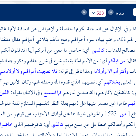
صفحة
523
لهم في الإقبال على العاجلة لكونها حاصلة والإعراض عن العاقبة لأنها غائب
ن لهم ذلك وختم ببيان سوء أحوالهم وقبح مآلهم بتلاشي أعمالهم فقال ملتفت
لمصالح للمتاب:
كالذين
أي: حاصل ما مضى من أمركم أيها المنافقون أنكم م
فقال:
من قبلكم
أي: من الأمم الخالية، ثم شرع في شرح حالهم وذكر وجه الشب
باب
وأكثر أموالا وأولادا
وهذا ناظر إلى قوله:
فلا تعجبك أموالهم ولا أولادهم
 العقبى
بخلاقهم
أي: نصيبهم الذي قدره الله وخلقه لهم، وكان الأليق بهم أن ي
: كالمقتفين لآثارهم والقاصدين لنارهم
كما استمتع
وفي الإتيان بقوله:
الذين
قهم
ظاهرا غير مضمر تنبيها على ذمهم بقلة النظر لنفسهم المستلزم لقلة عقولهم ح
اع
[
ص:
523 ]
والخوض خوفا مما محق أولئك الأحزاب على قوتهم من ال
والكم وأفعالكم خبطا على غير سنن قويم
كالذي
أي: كخوضهم الذي
خاضوا
من الخوض في الماء ولا يستعمل إلا في الباطل؛ لأن التصرف في الحق إنما هو 