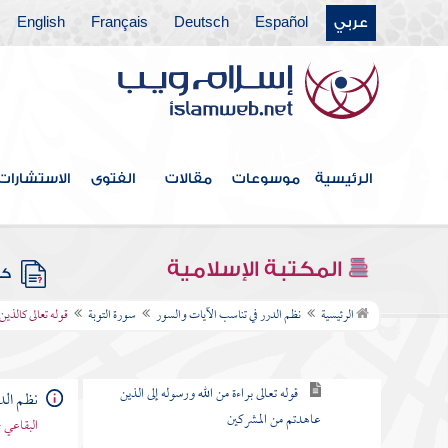
عربي
Español
Deutsch
Français
English
سورة آل عمران
سورة النساء
سورة " المائدة
سورة الأنعام
الرئيسية
موسوعات
مقالات
الفتوى
الاستشارات
سورة الأعراف
سورة الأنفال
المكتبة الإسلامية
كتب
سورة التوبة
الرئيسية
نظم الدرر في تناسب الآيات والسور
سورة التوبة
قوله تعالى كالذين
مقصودها
قوله تعالى براءة من الله ورسوله إلى الذين
نظم الد
عاهدتم من المشركين
البقاعي 