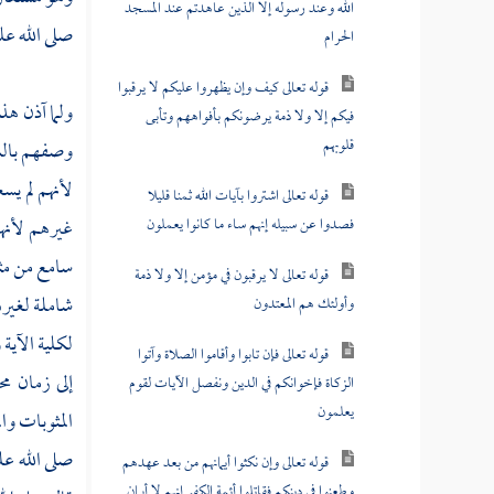
الله وعند رسوله إلا الذين عاهدتم عند المسجد
صلى الله عل
الحرام
قوله تعالى كيف وإن يظهروا عليكم لا يرقبوا
ولما آذن هذ
فيكم إلا ولا ذمة يرضونكم بأفواههم وتأبى
قلوبهم
وصفهم بالش
لأنهم لم يس
قوله تعالى اشتروا بآيات الله ثمنا قليلا
فصدوا عن سبيله إنهم ساء ما كانوا يعملون
غيرهم لأنهم
سامع من مثل
قوله تعالى لا يرقبون في مؤمن إلا ولا ذمة
شاملة لغير
وأولئك هم المعتدون
لكلية الآية
قوله تعالى فإن تابوا وأقاموا الصلاة وآتوا
إلى زمان
مح
الزكاة فإخوانكم في الدين ونفصل الآيات لقوم
يعلمون
المثوبات وا
صلى الله عل
قوله تعالى وإن نكثوا أيمانهم من بعد عهدهم
وطعنوا في دينكم فقاتلوا أئمة الكفر إنهم لا أيمان