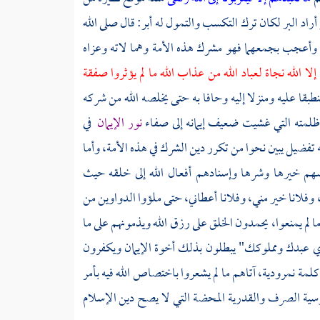
 أراد البر لكان ترك التكسب والتمول له أبر: قال صلى الله
وأعجب بجمعهما فهو مشرك هذه الأمة وهما لاته وعزاه
 إلا الله نجاة لعباد الله من عذاب الله ما لم يؤثروا صفقة
بقا عليه ومنزلا إليه وحافا به حتى يخلصه الله من شركه
ظلمته التي غشيت ضعيف إيمانه إلى صفاء
نور الإيمان
في
تفضيل يبين نحوا من تكرر دين الشرك في هذه الأمة، وأما
سهم خيرها وشرها وإسنادهم أفعال الله إلى خلقه حيث
وفلانا خير مني، وفلانا أعطاني، حتى ملؤوا الدواوين من
ا لم يمنعوا، يحمدون الخلق على رزق الله ويذمونهم على ما
 عبدك ومملوكك" يبطلون بذلك أخوة الإيمان ويكفرون
لمة نمرودية، آتاهم ما لم يشعروا باختصاص الله فيه بأمر
جوسية الصرف والقدرية المحضة التي لا يصح دين الإسلام