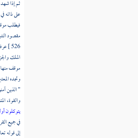
قوله تعالى إنما يعمر مساجد الله من آمن بالله
ثم إذا شهد ا
واليوم الآخر وأقام الصلاة وآتى الزكاة
على ذاته في
فيطلب موقعه
قوله تعالى أجعلتم سقاية الحاج وعمارة
المسجد الحرام كمن آمن بالله واليوم الآخر
مقصود التنب
526 ]
عرفا
قوله تعالى الذين آمنوا وهاجروا وجاهدوا في
سبيل الله بأموالهم وأنفسهم أعظم درجة عند الله
الملك والجز
وأولئك هم الفائزون
موقف منها أ
قوله تعالى يبشرهم ربهم برحمة منه ورضوان
وتجده المعت
وجنات لهم فيها نعيم مقيم
" الذين آمنو
قوله تعالى خالدين فيها أبدا إن الله عنده أجر
والقوة، المت
عظيم
يتوكلون
أول
في جميع الق
قوله تعالى يا أيها الذين آمنوا لا تتخذوا
آباءكم وإخوانكم أولياء إن استحبوا الكفر على
إلى قوله تعا
الإيمان