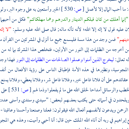
: ما أحب المال إلا لأعمل
[
ص:
530 ]
الخير وأستعين به على وجوه البر، ولو
"إنما أهلك من كان قبلكم الدينار والدرهم وهما مهلكاكم"
فكل من أحبهما 
ن عليه قول لا إله إلا الله؛ لأنه تأله ماله; قال صلى الله عليه وسلم:
"لا إله
دينهم"
فمن وجد من هذا مسة فليسمع جميع ما أنزل في المشركين من القرآن منط
 أخرجه من الظلمات إلى النور من الأولين، فتخلص هذا المشرك بما له من 
 تعالى:
ليخرج الذين آمنوا وعملوا الصالحات من الظلمات إلى النور
فهذا وجه 
لمجوسية، ونظيرها في هذه الأمة فإطباق الناس على رؤية الأفعال من أنف
ئدهم على أن فلانا فاعل خير، وفلانا فاعل شر، وفلانا يعطي، وفلانا يمنع، 
خطب والرسائل أمداحا لخلق الله على ما لم يفعلوا وذما لهم
[
ص:
531 ]
على م
له ويلحدون في أسمائه حتى يكتب بعضهم لبعض: "سيدي وسندي وأسنى عددي
لرحمن ويدعون لأنفسهم أفعال الله فيقولون: فعلنا وصنعنا وأحسنا وعاقبنا - ك
ج
إبراهيم
في ربه أن آتاه الله الملك حين قال: أنا أحيي وأميت، وهذه هي الم