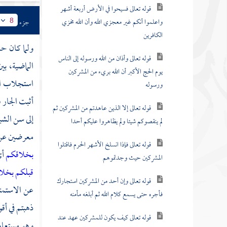
قوله تعالى فسيحوا في الأرض أربعة أشهر
واعلموا أنكم غير معجزي الله وأن الله مخزي
جزء
8
الكافرين
ولما كان حا
قوله تعالى وأذان من الله ورسوله إلى الناس
الماضية، بي
يوم الحج الأكبر أن الله بريء من المشركين
استجلاب ا
ورسوله
أثبت الجار 
قوله تعالى إلا الذين عاهدتم من المشركين ثم
إلى سن الش
لم ينقصوكم شيئا ولم يظاهروا عليكم أحدا
معرضين عن
قوله تعالى فإذا انسلخ الأشهر الحرم فاقتلوا
بخلاقكم
أي
المشركين حيث وجدتموهم
قبلكم بخلا
قوله تعالى وإن أحد من المشركين استجارك
عن الاستمت
فأجره حتى يسمع كلام الله ثم أبلغه مأمنه
ذهبتم في أق
قوله تعالى كيف يكون للمشركين عهد عند
وهو مستعار 