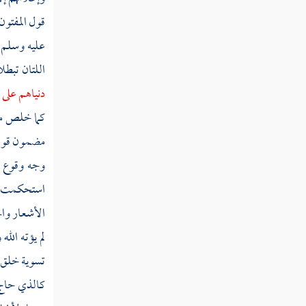
الأحبار والرهبان ليأكلون أموال الناس بالباطل
قول المفتون
ويصدون عن سبيل الله
عليه وسلم
قوله تعالى يوم يحمى عليها في نار جهنم
اللتان تبطلا
فتكوى بها جباههم وجنوبهم وظهورهم هذا ما
دنياهم على 
كنزتم لأنفسكم
كما خلص من
قوله تعالى إن عدة الشهور عند الله اثنا عشر
مضمون قوله
شهرا في كتاب الله يوم خلق السماوات والأرض
وجه وقوع ا
قوله تعالى إنما النسيء زيادة في الكفر يضل به
استحكمت عقا
الذين كفروا يحلونه عاما ويحرمونه عاما
الأشعار وال
قوله تعالى يا أيها الذين آمنوا ما لكم إذا قيل
لم يؤته ال
لكم انفروا في سبيل الله اثاقلتم إلى الأرض
تسوية خلق ا
قوله تعالى إلا تنفروا يعذبكم عذابا أليما
كالذي حا
ويستبدل قوما غيركم ولا تضروه شيئا