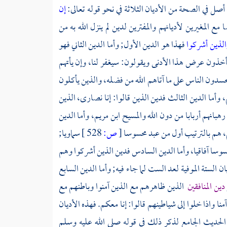
صل في الصحة من الأديان الثلاثة في نحو قوله تعالى:
إن
ا مع المغيرين لأديانهم والمفترين لدين لم ينزل الله به من
الذين أشركوا
فهذا هو الدين الأول; وأما الدين الثاني فهو
 يأخذون عرض هذا الأدنى ويقولون: سيغفر لنا، وإن يأتهم
حسدون الناس على ما آتاهم الله من فضله، والذين يأكلون
، وأما الدين الثالث فدين الذين قالوا: إنا نصارى، الذين
رهبانهم أربابا من دون الله
والمسيح ابن مريم،
وأما الدين
هم بالترتيب أول من عبد محسوسا
[
ص:
528 ]
سماويا;
حسوسا آفاقيا، وأما الدين السادس فدين الذين أشركوا وهم
الستة الموفية لعد الست لما جاء فيه; وأما الدين السابع
دين المنافقين
الذين ظاهرهم مع الذين آمنوا وباطنهم مع
منا واذا خلوا إلى شياطينهم قالوا: إنا معكم. فهذه الأديان
 الحديث الجامع لذكر ذلك في قوله صلى الله عليه وسلم