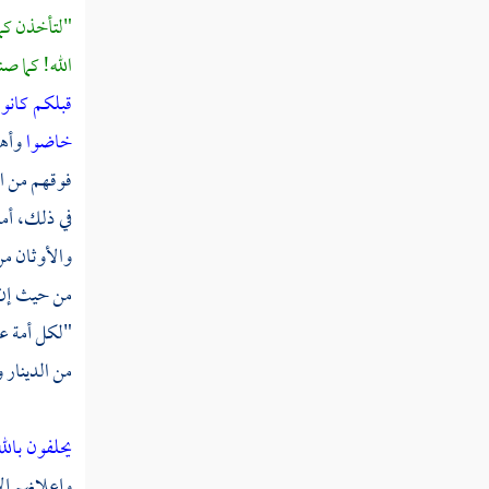
قوله تعالى قاتلوا الذين لا يؤمنون بالله ولا
"لتأخذن كما
باليوم الآخر ولا يحرمون ما حرم الله ورسوله
الله! كما 
قوله تعالى وقالت اليهود عزير ابن الله
قبلكم كانو
وقالت النصارى المسيح ابن الله ذلك قولهم
خاضوا
وأهل
بأفواههم
فوقهم من ال
قوله تعالى اتخذوا أحبارهم ورهبانهم أربابا
في ذلك، أما
من دون الله والمسيح ابن مريم
والأوثان من
قوله تعالى يريدون أن يطفئوا نور الله
من حيث إن ا
بأفواههم ويأبى الله إلا أن يتم نوره ولو كره
الكافرون
"لكل أمة عج
من الدينار 
قوله تعالى هو الذي أرسل رسوله بالهدى
ودين الحق ليظهره على الدين كله ولو كره
المشركون
يحلفون بالل
وإعلانهم إل
قوله تعالى يا أيها الذين آمنوا إن كثيرا من