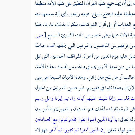
لى أن يجد جميع كلية القرآن المنطبق على كلية الأمة منطبقا
بقا عليه فينتفع بسماع جميعه ويعتبر بأي آية سمعها منه
فع الغايات أو إلى أنزل الدركات، فيكون بذلك عارفا، هذا
 كلية الأمة علما وعلى خصوص ذات القارئ السامع
[
ص:
فمن فوقهم من المحسنين والموقنين التي جملتها تحت حياطة
 يشتمل عليه يوم الدين من أهوال المواقف الخمسين التي كل
ما من دين منها إلا ويوجد في صنف من أصناف هذه الأمة،
ن غالب أو عن لمح عين زائل، وهذه الأديان السبعة هي دين
لإيمان وصفا ثابتا في قلوبهم، الموحدين المتبرئين من الحول
ت قلوبهم وإذا تليت عليهم آياته زادتهم إيمانا وعلى ربهم
لكن تارة وتارة، ولذلك هم المنادون والمنهيون والمأمورون
له تعالى:
يا أيها الذين آمنوا اتقوا الله وكونوا مع الصادقين
 نحو قوله تعالى:
إن الذين آمنوا ثم كفروا ثم آمنوا
فهؤلاء