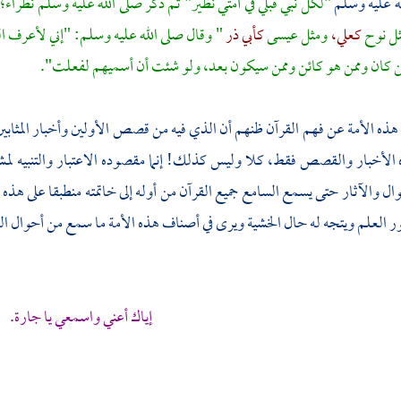
ه عليه وسلم
"لكل نبي قبلي في أمتي نظير" ثم ذكر صلى الله عليه وسلم نظراء؛
ثل
نوح
كعلي،
ومثل
عيسى
كأبي ذر
" وقال صلى الله عليه وسلم: "إني لأعرف ال
ن كان وممن هو كائن وممن سيكون بعد، ولو شئت أن أسميهم لفعلت".
 هذه الأمة عن فهم القرآن ظنهم أن الذي فيه من قصص الأولين وأخبار المثابين
 الأخبار والقصص فقط، كلا وليس كذلك! إنما مقصوده الاعتبار والتنبيه لمشا
ل والآثار حتى يسمع السامع جميع القرآن من أوله إلى خاتمته منطبقا على هذه ا
ر العلم ويتجه له حال الخشية ويرى في أصناف هذه الأمة ما سمع من أحوال القرون
إياك أعني واسمعي يا جارة.