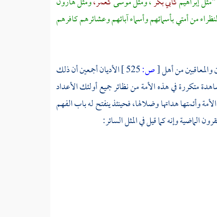
 "مثل
إبراهيم
كأبي بكر
، ومثل
موسى
كعمر،
ومثل
هارون
نظراء من أمتي بأسمائهم وأسماء آبائهم وعشائرهم كافرهم
 والمعاقبين من أهل
[
ص:
525 ]
الأديان أجمعين أن ذلك
هدة متكررة في هذه الأمة من نظائر جميع أولئك الأعداد
لأمة وأئمتها هداتها وضلالها، فحينئذ ينفتح له باب الفهم
 الماضية وإنه كما قيل في المثل السائر: