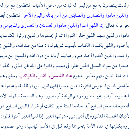
ثابت ينتظمون به مع من ليس له ثبات من ماضي الأديان المنتظمين مع من له أ
 والذين هادوا والنصارى والصابئين من آمن بالله واليوم الآخر
المنتظمين أيض
و قوله تعالى:
إن الذين آمنوا والذين هادوا والصابئين والنصارى والمجوس و
ادوا، والذين منهم الذين حملوا التوراة ثم لم يحملوها والذين ورثوا الكتاب
خذوه والذين يكتبون الكتاب بأيديهم ثم يقولون: هذا من عند الله، والذين ي
هوا عنه، والذين اتخذوا أحبارهم ورهبانهم أربابا من دون الله والمسيح ابن مريم
ضلوا عن سواء السبيل الذين غلوا في دينهم وقالوا على الله غير الحق واتخذوا 
الصابئة الذين منهم متألهو النجوم
عباد الشمس والقمر والكواكب
ومغيروهم، 
الخامس فدين المجوس الثنوية الذين جعلوا إلهين اثنين: نورا وظلمة، وعبدوا م
 محسوسا أرضيا غير مصور، وهم الوثنية أو مصورا وهم الصنمية - فهذه الأديان 
له سبحانه جعل السابع أبدا جامعا لستة خيرا كانت أو شرا، فالدين السابع هو
ديان الخمسة المذكورة إلى أدنى دين مشركها الذين إذا لقوا الذين آمنوا قالوا: آ
رة بكليتها في هذه الأمة بنحو مما وقع قبل في الأمم الماضية، وهو مضمون