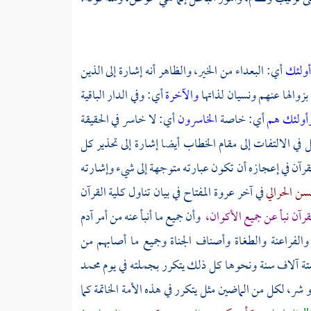
أولئك
أي: البعداء من الخير، والظاهر أنه إشارة إلى الذين
بزوالها عنهم ونسيان لذاتها
والآخرة
أي: وفي الدار الباقية
أولئك هم
أي: خاصة
الخاسرون
أي: لا خاسر في الحقيقة
ي الالتفات إلى مقام الخطاب أيضا إشارة إلى تحذير كل
قرآن في إعجازه أن تكون عبارته متوجهة إلى شيء وإشارته
حسن الحرالي
في آخر عروة المفتاح في بيان تناول كلية القرآن
لقرآن نبأ عن جميع الأكوان،
وأن جميع ما أنبأ عنه من أمر
آدم
الفراعنة والطغاة وأصناف الجناة وجميع ما أصابهم من
تة آلاف سنة ونحوها كل ذلك يتكرر بجملته في يوم
محمد
شر، لكل من الماضين مثل يتكرر في هذه الأمة الخاتمة كما