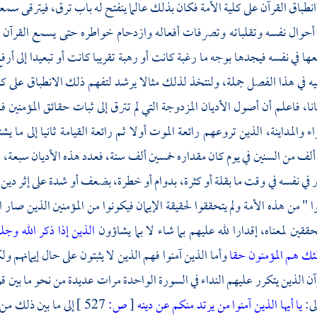
نطباق القرآن على كلية الأمة فكان بذلك عالما ينفتح له باب ترق، فيترقى سمعه إ
 أحوال نفسه وتقلباته وتصرفات أفعاله وازدحام خواطره حتى يسمع القرآن منط
ا في نفسه فيجدها بوجه ما رغبة كانت أو رهبة تقريبا كانت أو تبعيدا إلى أر
يه في هذا الفصل جملة، ولنتخذ لذلك مثالا يرشد لتفهم ذلك الانطباق على
نا، فاعلم أن أصول الأديان المزدوجة التي لم تترق إلى ثبات حقائق المؤمنين 
اء والمداينة، الذين تروعهم رائعة الموت أولا ثم رائعة القيامة ثانيا إلى ما
لف من السنين في يوم كان مقداره خمسين ألف سنة، فعدد هذه الأديان سبعة، 
بر في نفسه في وقت ما بقلة أو كثرة، بدوام أو خطرة، بضعف أو شدة على إثر دي
ا " من هذه الأمة ولم يتحققوا لحقيقة الإيمان فيكونوا من المؤمنين الذين صار ا
حققين لمعناه، إقدارا لله عليهم بما شاء لا بما يشاؤون
الذين إذا ذكر الله وجل
ئك هم المؤمنون حقا
وأما الذين آمنوا فهم الذين لا يثبتون على حال إيمانهم و
رآن الذين يتكرر عليهم النداء في السورة الواحدة مرات عديدة من نحو ما بين قو
لى:
يا أيها الذين آمنوا من يرتد منكم عن دينه
[
ص:
527 ]
إلى ما بين ذلك من