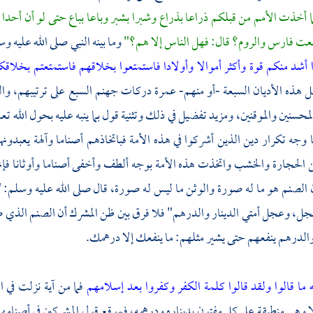
 أخذت الأمم من قبلكم ذراعا بذراع وشبرا بشبر وباعا بباع حتى لو أن أح
صنعت
فارس
والروم؟
قال: فهل الناس إلا هم؟"
وما بينه النبي صلى الله عليه
ا أشد منكم قوة وأكثر أموالا وأولادا فاستمتعوا بخلاقهم فاستمتعتم بخلا
 هذه الأديان السبعة -أو منهم- عمرة دركات جهنم السبع على ترتيبهم، وا
محسنين والموقنين، ومزيد تفضيل في ذلك وتثنية قول بما ينبه عليه بحول الله
 وجه تكرار دين الذين أشركوا في هذه الأمة فباتخاذهم أصناما وآلهة يعبدونه
 الحجارة والخشب واتخذت هذه الأمة بوجه ألطف وأخفى أصناما وأوثانا فإنها 
لصنم هو ما له صورة والوثن ما ليس له صورة، قال صلى الله عليه وسلم: "
ل، وعجل أمتي الدينار والدرهم" فلا فرق بين ظن المشرك أن الصنم الذي صنعه
والدرهم ينفعهم حتى يشير مثلهم: ما ينفعك إلا درهمك.
ه ما قالوا ولقد قالوا كلمة الكفر وكفروا بعد إسلامهم
فما من آية نزلت في 
ا وهي منطبقة على كل مفتون بديناره ودرهمه، فموقع قول المشركين في أصنامه