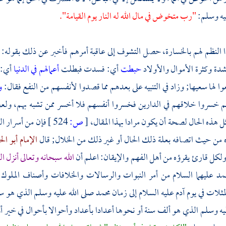
يه وسلم:
"رب متخوض في مال الله له النار يوم القيامة".
ا النظم لهم بالخسارة، حصل التشوف إلى عاقبة أمرهم فأخبر عن ذلك بقوله:
دة وكثرة الأموال والأولاد
حبطت
أي: فسدت فبطلت
أعمالهم في الدنيا
أي: 
عوا لها سعيها; وزاد في التنبيه على بعدهم مما قصدوا لأنفسهم من النفع فقال:
و
 خسروا خلاقهم في الدارين فخسروا أنفسهم فلا أخسر ممن تشبه بهم، ولعل ف
 هذه الحال لصحة أن يكون مرادا بهذا المقال،
[
ص:
524 ]
فإن من أسرار ال
ه من حيث اتصافه بعلة ذلك الحال أو غير ذلك من الخلال; قال
الإمام أبو ال
 ولكل قارئ يقرؤه من أهل الفهم والإيقان: اعلم أن
الله سبحانه وتعالى أنزل ا
مد
عليهما السلام من أمر النبوات والرسالات والخلافات وأصناف الملوك و
لمثلات في يوم
آدم
عليه السلام إلى زمان
محمد
صلى الله عليه وسلم الذي هو س
يه وسلم الذي هو ألف سنة أو نحوها أعدادا بأعداد وأحوالا بأحوال في خير أو 