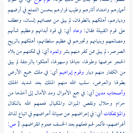
أعمارهم وامتداد آثارهم وطيب قرارهم بحسن التمتع في أرضهم
وديارهم، أهلكهم بالطوفان، لم يبق من عصاتهم إنسان، وعطف
على قوم القبيلة فقال:
وعاد
أي: في قوة أبدانهم وعظيم شأنهم
ومصانعهم وبنيانهم وتجبرهم في عظيم سلطانهم، أهلكهم بالريح
الصرصر، لم يبق ممن كفر منهم بشر
وثمود
أي: في تمكنهم من بلاد
الحجر عرضها وطولها، جبالها وسهولها، أهلكوا بالرجفة لم يبق
من الكفار منهم ديار
وقوم إبراهيم
أي: في ملك جميع الأرض
بطولها والعرض، سلب الله منهم الملك بعد شديد الهلك
وأصحاب مدين
أي: في جمع الأموال ومد الآمال إلى أخذها من
حرام وحلال ونقص الميزان والمكيال فعمهم الله بالنكال
والمؤتفكات
أي: في إعراضهم عن صيانة أعراضهم في اتباع لذائذ
أغراضهم، فأثمر لهم فعلهم بعد الخسف عموم انقراضهم.
[
ص: