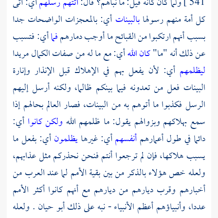
541 ]
ولما كان كأنه قيل: ما نبأهم؟ قال:
أتتهم رسلهم
أي: أتى
كل أمة منهم رسولها
بالبينات
أي: بالمعجزات الواضحات جدا
بسبب أنهم ارتكبوا من القبائح ما أوجب دمارهم
فما
أي: فتسبب
عن ذلك أنه "ما"
كان الله
أي: مع ما له من صفات الكمال مريدا
ليظلمهم
أي: لأن يفعل بهم في الإهلاك قبل الإنذار وإنارة
البينات فعل من تعدونه فيما بينكم ظالما، ولكنه أرسل إليهم
الرسل فكذبوا ما أتوهم به من البينات، فصار العالم بحالهم إذا
سمع بهلاكهم وبزوالهم يقول: ما ظلمهم الله
ولكن كانوا
أي:
دائما في طول أعمارهم
أنفسهم
أي: غيرها
يظلمون
أي: بفعل ما
يسبب هلاكها، فإن لم ترجعوا أنتم فنحن نحذركم مثل عذابهم،
ولعله خص هؤلاء بالذكر من بين بقية الأمم لما عند العرب من
أخبارهم وقرب ديارهم من ديارهم مع أنهم كانوا أكثر الأمم
عددا، وأنبياؤهم أعظم الأنبياء - نبه على ذلك
أبو حيان
. ولعله