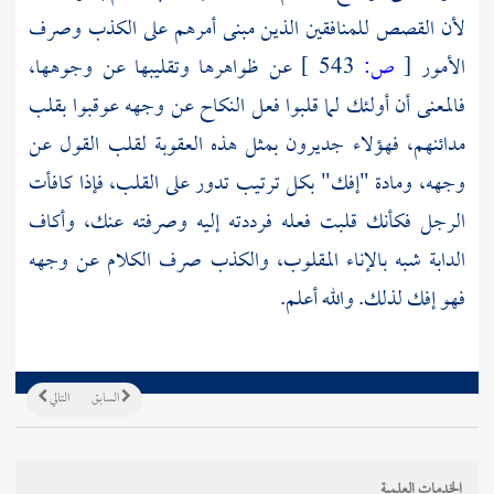
لأن القصص للمنافقين الذين مبنى أمرهم على الكذب وصرف
الأمور
[
ص:
543 ]
عن ظواهرها وتقليبها عن وجوهها،
فالمعنى أن أولئك لما قلبوا فعل النكاح عن وجهه عوقبوا بقلب
مدائنهم، فهؤلاء جديرون بمثل هذه العقوبة لقلب القول عن
وجهه، ومادة "إفك" بكل ترتيب تدور على القلب، فإذا كافأت
الرجل فكأنك قلبت فعله فرددته إليه وصرفته عنك، وأكاف
الدابة شبه بالإناء المقلوب، والكذب صرف الكلام عن وجهه
فهو إفك لذلك. والله أعلم.
السابق
التالي
الخدمات العلمية