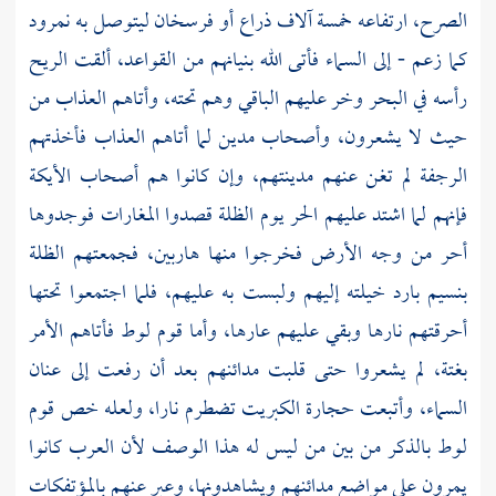
الصرح، ارتفاعه خمسة آلاف ذراع أو فرسخان ليتوصل به نمرود
كما زعم - إلى السماء فأتى الله بنيانهم من القواعد، ألقت الريح
رأسه في البحر وخر عليهم الباقي وهم تحته، وأتاهم العذاب من
حيث لا يشعرون، وأصحاب
مدين
لما أتاهم العذاب فأخذتهم
الرجفة لم تغن عنهم مدينتهم، وإن كانوا هم أصحاب الأيكة
فإنهم لما اشتد عليهم الحر يوم الظلة قصدوا المغارات فوجدوها
أحر من وجه الأرض فخرجوا منها هاربين، فجمعتهم الظلة
بنسيم بارد خيلته إليهم ولبست به عليهم، فلما اجتمعوا تحتها
أحرقتهم نارها وبقي عليهم عارها، وأما قوم
لوط
فأتاهم الأمر
بغتة، لم يشعروا حتى قلبت مدائنهم بعد أن رفعت إلى عنان
السماء، وأتبعت حجارة الكبريت تضطرم نارا، ولعله خص قوم
لوط بالذكر من بين من ليس له هذا الوصف لأن العرب كانوا
يمرون على مواضع مدائنهم ويشاهدونها، وعبر عنهم بالمؤتفكات