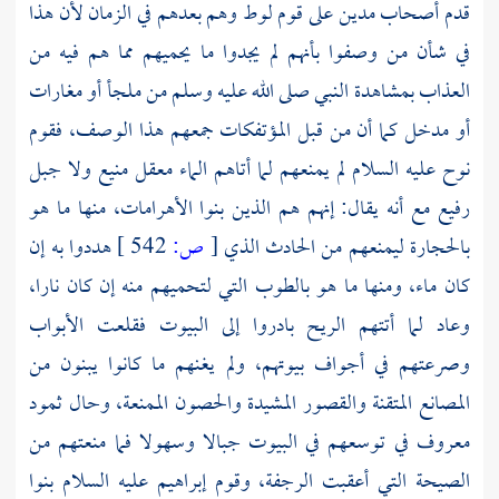
قدم أصحاب
مدين
على قوم
لوط
وهم بعدهم في الزمان لأن هذا
في شأن من وصفوا بأنهم لم يجدوا ما يحميهم مما هم فيه من
العذاب بمشاهدة النبي صلى الله عليه وسلم من ملجأ أو مغارات
أو مدخل كما أن من قبل المؤتفكات جمعهم هذا الوصف، فقوم
نوح
عليه السلام لم يمنعهم لما أتاهم الماء معقل منيع ولا جبل
رفيع مع أنه يقال: إنهم هم الذين بنوا الأهرامات، منها ما هو
بالحجارة ليمنعهم من الحادث الذي
[
ص:
542 ]
هددوا به إن
كان ماء، ومنها ما هو بالطوب التي لتحميهم منه إن كان نارا،
وعاد لما أتتهم الريح بادروا إلى البيوت فقلعت الأبواب
وصرعتهم في أجواف بيوتهم، ولم يغنهم ما كانوا يبنون من
المصانع المتقنة والقصور المشيدة والحصون الممنعة، وحال ثمود
معروف في توسعهم في البيوت جبالا وسهولا فما منعتهم من
الصيحة التي أعقبت الرجفة، وقوم
إبراهيم
عليه السلام بنوا