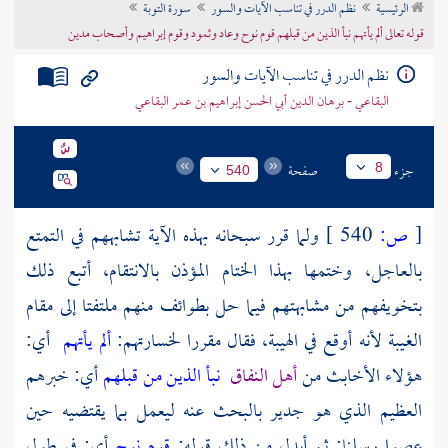
الرئيسية
نظم الدرر في تناسب الآيات والسور
سورة التوبة
تراجم الأعلام
قوله تعالى ألم يأتهم نبأ الذين من قبلهم قوم نوح وعاد وثمود وقوم إبراهيم وأصحاب مدين
نظم الدرر في تناسب الآيات والسور
البقاعي - برهان الدين أبي الحسن إبراهيم بن عمر البقاعي
جزء
صفحة
8
540
[
ص:
540 ]
ولما قرر سبحانه بهذه الآية تشابههم في التمتع
بالعاجل، وختمها بهذا الختام المؤذن بالانتقام، أتبع ذلك
بتخويفهم من مشابهتهم فيما حل بطوائف منهم ملتفتا إلى مقام
الغيبة لأنه أوقع في الهيبة، فقال مقررا لخسارتهم:
ألم يأتهم
أي:
هؤلاء الأخابث من
أهل النفاق
نبأ الذين من قبلهم
أي: خبرهم
العظيم الذي هو جدير بالبحث عنه ليعمل بما يقتضيه حين
عصوا رسلنا; ثم أبدل من ذلك قوله:
قوم نوح
أي: في طول