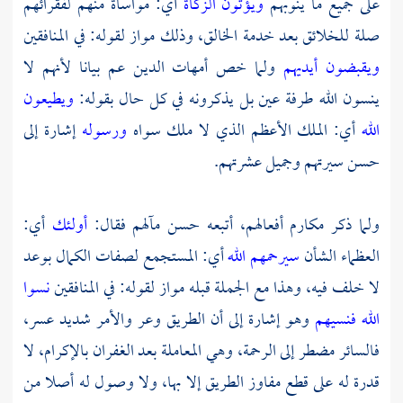
على جميع ما ينوبهم
ويؤتون الزكاة
أي: مواساة منهم لفقرائهم
صلة للخلائق بعد خدمة الخالق، وذلك مواز لقوله: في المنافقين
ويقبضون أيديهم
ولما خص أمهات الدين عم بيانا لأنهم لا
ينسون الله طرفة عين بل يذكرونه في كل حال بقوله:
ويطيعون
الله
أي: الملك الأعظم الذي لا ملك سواه
ورسوله
إشارة إلى
حسن سيرتهم وجميل عشرتهم.
ولما ذكر مكارم أفعالهم، أتبعه حسن مآلهم فقال:
أولئك
أي:
العظماء الشأن
سيرحمهم الله
أي: المستجمع لصفات الكمال بوعد
لا خلف فيه، وهذا مع الجملة قبله مواز لقوله: في المنافقين
نسوا
الله فنسيهم
وهو إشارة إلى أن الطريق وعر والأمر شديد عسر،
فالسائر مضطر إلى الرحمة، وهي المعاملة بعد الغفران بالإكرام، لا
قدرة له على قطع مفاوز الطريق إلا بها، ولا وصول له أصلا من