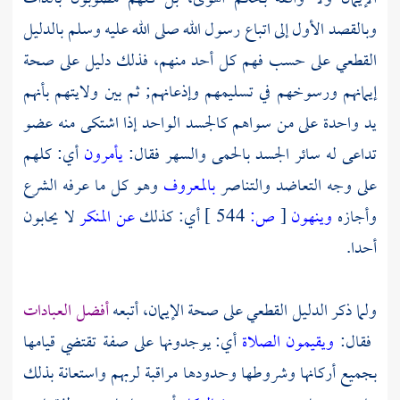
وبالقصد الأول إلى اتباع رسول الله صلى الله عليه وسلم بالدليل
القطعي على حسب فهم كل أحد منهم، فذلك دليل على صحة
إيمانهم ورسوخهم في تسليمهم وإذعانهم; ثم بين ولايتهم بأنهم
يد واحدة على من سواهم كالجسد الواحد إذا اشتكى منه عضو
تداعى له سائر الجسد بالحمى والسهر فقال:
يأمرون
أي: كلهم
على وجه التعاضد والتناصر
بالمعروف
وهو كل ما عرفه الشرع
وأجازه
وينهون
[
ص:
544 ]
أي: كذلك
عن المنكر
لا يحابون
أحدا.
ولما ذكر الدليل القطعي على صحة الإيمان، أتبعه
أفضل العبادات
فقال:
ويقيمون الصلاة
أي: يوجدونها على صفة تقتضي قيامها
بجميع أركانها وشروطها وحدودها مراقبة لربهم واستعانة بذلك