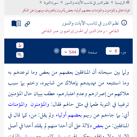
الرئيسية
نظم الدرر في تناسب الآيات والسور
سورة التوبة
تراجم الأعلام
قوله تعالى والمؤمنون والمؤمنات بعضهم أولياء بعض يأمرون بالمعروف وينهون عن المنكر
نظم الدرر في تناسب الآيات والسور
البقاعي - برهان الدين أبي الحسن إبراهيم بن عمر البقاعي
جزء
صفحة
8
544
ولما بين سبحانه أن المنافقين بعضهم من بعض وما توعدهم به
وما استتبعه من تهديدهم بإهلاك من شابهوه، وختم بما سبب
هلاكهم من إصرارهم وعدم اعتبارهم، عطف ببيان حال المؤمنين
ترغيبا في التوبة طعما في مثل حالهم فقال:
والمؤمنون
والمؤمنات
أي: بما جاءهم عن ربهم
بعضهم أولياء
ولم يقل: من، كما قال في
المنافقين: من
بعض
دلالة على أن أحدا منهم لم يقلد أحدا في أصل
الإيمان ولا وافقه بحكم الهوى، بل كلهم مصوبون بالذات