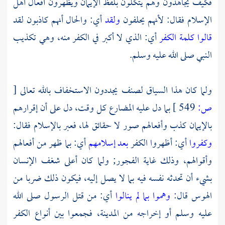
فكيف يجاهدون وهم يتكلون بلفظ الإيمان ويظهرون أفعال أهل
الإسلام فقال: لأنهم يحلفون
ولقد
أي: والحال أنهم كاذبون لقد
قالوا كلمة الكفر
أي: الذي لا أكبر في الكفر منه، وهي تكذيب
النبي صلى الله عليه وسلم.
ولما كان هذا السياق لصنف يجددون الاستخفاف بالله تعالى
[
ص:
549 ]
بما دل عليه المضارع كل وقت، دل على أن إقرارهم
بالإيمان كذب وأفعالهم صور لا حقائق لها، فعبر بالإسلام فقال:
وكفروا
أي: أظهروا الكفر
بعد إسلامهم
أي: بما ظهر من أفعالهم
وأقوالهم، وذلك غاية الفجور; ولما كان أعلى شغف الإنسان
بشيء أن تحدثه نفسه فيه بما لا يصل إليه، فيكون ذلك ضربا من
الهوس قال:
وهموا بما لم ينالوا
أي: من قتل الرسول صلى الله
عليه وسلم أو إخراجه من
المدينة،
فجمعوا بين أنواع الكفر