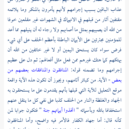
عذاب الباقين بسبب إجرامهم لأنهم يأمرون بالمنكر وما يلائمه
مقتفين آثار من قبلهم في الانهماك في الشهوات غير مقلعين خوفا
من الله أن يصيبهم بمثل ما أصابهم ولا رجاء له أن ينيلهم مما أعد
للمؤمنين مجترئين على الأيمان الباطلة بأعظم الحلف على أي شيء
فرض سواء كان يستحق اليمين أو لا غير خائفين من الله أن
يهتكهم كما هتك غيرهم ممن فعل مثل أفعالهم; ثم دل على عظيم
إجرامهم وما تضمنه قوله:
المنافقون والمنافقات بعضهم من
بعض
- الآية. من كبائر آثامهم، ويجوز أن تكون هذه الآية واقعة
موقع التعليل للآية التي قبلها بأنهم يقدمون على ما يستحقون به
الجهاد والغلظة والنار من الحلف كذبا على نفي كل ما ينقل عنهم
استخفافا بالله وبأسمائه "
اتخذوا أيمانهم جنة
" فتكون جوابا لمن
كأنه قال: أما جهاد الكفار فالأمر فيه واضح، وأما المنافقون