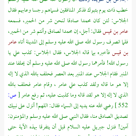
خطب ذات يوم
بتبوك
فذكر المنافقين فسماهم رجسا وعابهم فقال
الجلاس:
لئن كان
محمدا
صادقا لنحن شر من الحمير، فسمعه
عامر بن قيس
فقال: أجل، إن
محمدا
لصادق وأنتم شر من الحمير،
فلما انصرف رسول الله صلى الله عليه وسلم إلى
المدينة
أتاه
عامر
بن قيس
فأخبره بما قاله
الجلاس،
فقال
الجلاس:
كذب علي يا
رسول الله! فأمرهما رسول الله صلى الله عليه وسلم أن يحلفا عند
المنبر فقام
الجلاس
عند المنبر بعد العصر فحلف بالله الذي لا إله
إلا هو ما قاله ولقد كذب علي
عامر
، وقام
عامر
فحلف بالله
الذي لا إله إلا هو لقد قاله وما كذبت عليه، ثم رفع
عامر
[
ص:
552 ]
رضي الله عنه يديه إلى السماء فقال: اللهم! أنزل على نبيك
تصديق الصادق منا، فقال النبي صلى الله عليه وسلم والمؤمنون:
آمين! فنزل
جبريل
عليه السلام قبل أن يتفرقا بهذه الآية حتى