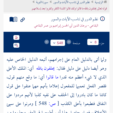
الرئيسية
نظم الدرر في تناسب الآيات والسور
سورة التوبة
تراجم الأعلام
قوله تعالى يحلفون بالله ما قالوا ولقد قالوا كلمة الكفر وكفروا بعد إسلامهم
نظم الدرر في تناسب الآيات والسور
البقاعي - برهان الدين أبي الحسن إبراهيم بن عمر البقاعي
جزء
صفحة
8
548
ولما أتى بالدليل العام على إجرامهم، أتبعه الدليل الخاص عليه
وهو أيضا دليل على دليل فقال:
يحلفون بالله
أي: الملك الأعلى
الذي لا شيء أعظم منه قدرا
ما قالوا
أي: ما وقع منهم قول،
فقصر الفعل تعميما للمفعول إعلاما بأنهم مهما عنفوا على قول
كائنا ما كان بادروا إلى الحلف على نفيه كذبا لأنهم مردوا على
النفاق فتطبعوا بأعلى الكذب
[
ص:
548 ]
ومرنوا على سيئ
الأخلاق، فصار حاصل هذا أنهم أطمعوا في العفو وحذروا من