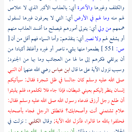
والكلف وغيرها
والآخرة
أي: بالعذاب الأكبر الذي لا خلاص
لهم منه
وما لهم في الأرض
أي: التي لا يعرفون غيرها لسفول
هممهم
من ولي
أي: يتولى أمورهم فيصلح ما أفسد العذاب منهم
أو يشفع لهم
ولا نصير
أي: ينقذهم; وأما السماء فهم أقل من أن
[
ص:
551 ]
يطمعوا منها بشيء ناصر أو غيره وأغلظ أكبادا من
أن يرتقي فكرهم إلى ما لها من العجائب وما بها من الجنود;
وسبب نزول الآية على ما قال
ابن عباس
رضي الله عنهما
أن النبي
صلى الله عليه وسلم كان جالسا في ظل شجرة فقال: سيأتيكم
إنسان ينظر إليكم بعيني شيطان، فإذا جاء فلا تكلموه، فلم يلبثوا
أن طلع رجل أرزق فدعاه رسول الله صلى الله عليه وسلم فقال:
علام تشتمني أنت وأصحابك؟ فانطلق الرجل فجاء بأصحابه
فحلفوا بالله ما قالوا، فأنزل الله الآية;
وقال
الكلبي
: نزلت في
الجلاس بن سويد،
وذلك
أن رسول الله صلى الله عليه وسلم