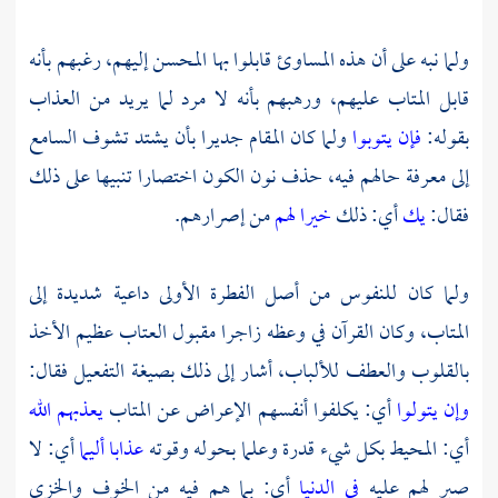
ولما نبه على أن هذه المساوئ قابلوا بها المحسن إليهم، رغبهم بأنه
قابل المتاب عليهم، ورهبهم بأنه لا مرد لما يريد من العذاب
بقوله:
فإن يتوبوا
ولما كان المقام جديرا بأن يشتد تشوف السامع
إلى معرفة حالهم فيه، حذف نون الكون اختصارا تنبيها على ذلك
فقال:
يك
أي: ذلك
خيرا لهم
من إصرارهم.
ولما كان للنفوس من أصل الفطرة الأولى داعية شديدة إلى
المتاب، وكان القرآن في وعظه زاجرا مقبول العتاب عظيم الأخذ
بالقلوب والعطف للألباب، أشار إلى ذلك بصيغة التفعيل فقال:
وإن يتولوا
أي: يكلفوا أنفسهم الإعراض عن المتاب
يعذبهم الله
أي: المحيط بكل شيء قدرة وعلما بحوله وقوته
عذابا أليما
أي: لا
صبر لهم عليه
في الدنيا
أي: بما هم فيه من الخوف والخزي