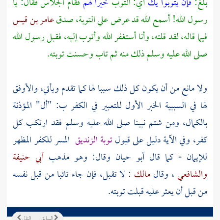
بلغ:
فإن يتوبوا يك
أي: التوب
خيرا لهم
فقام
الجلاس
فقال: يا
رسول الله! أسمع الله قد عرض علي التوبة، صدق
عامر بن قيس
فيما قاله، لقد قلته، وأنا أستغفر الله وأتوب إليه، فقبل رسول الله
صلى الله عليه وسلم ذلك منه ثم تاب وحسنت توبته.
ولا مانع من أن يكون كل ذلك سببا لها كما تقدم ويأتي، والأوفق
لها في السببية الخبر الأول للتعبير في الكفر ب: "أل" المؤذنة
بالكمال، ومن شتم نبينا صلى الله عليه وسلم فقد ارتكب كل
كفر، وفي الآية دليل على قبول
توبة الزنديق
المسر للكفر المظهر
للإيمان - كما قال
أبو حيان
وقال: وهو مذهب
أبي حنيفة
والشافعي
، وقال
مالك
: لا تقبل، فإن جاء تائبا من قبل نفسه
من قبل أن يعثر عليه قبلت توبته.
السابق
التالي