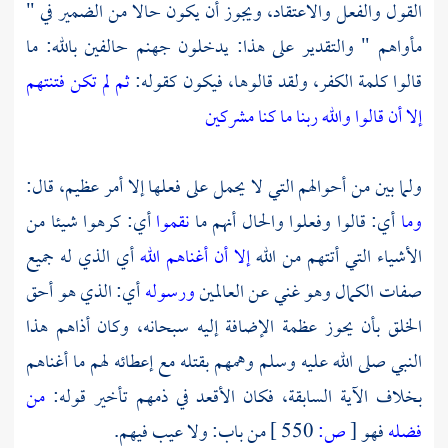
القول والفعل والاعتقاد، ويجوز أن يكون حالا من الضمير في "
مأواهم " والتقدير على هذا: يدخلون جهنم حالفين بالله: ما
قالوا كلمة الكفر، ولقد قالوها، فيكون كقوله:
ثم لم تكن فتنتهم
إلا أن قالوا والله ربنا ما كنا مشركين
ولما بين من أحوالهم التي لا يحمل على فعلها إلا أمر عظيم، قال:
وما
أي: قالوا وفعلوا والحال أنهم ما
نقموا
أي: كرهوا شيئا من
الأشياء التي أتتهم من الله
إلا أن أغناهم الله
أي الذي له جميع
صفات الكمال وهو غني عن العالمين
ورسوله
أي: الذي هو أحق
الخلق بأن يحوز عظمة الإضافة إليه سبحانه، وكان أذاهم هذا
النبي صلى الله عليه وسلم وهمهم بقتله مع إعطائه لهم ما أغناهم
بخلاف الآية السابقة، فكان الأقعد في ذمهم تأخير قوله:
من
فضله
فهو
[
ص:
550 ]
من باب: ولا عيب فيهم.