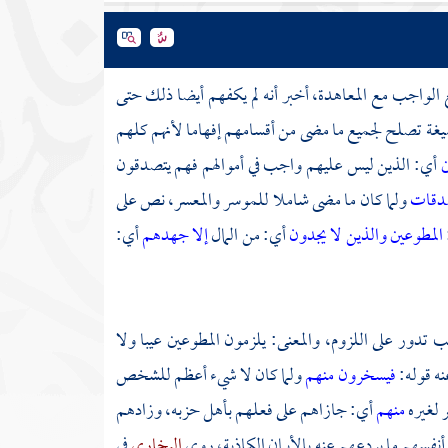
نع الواجب مع المعاهدة، أخبر أنه لم يكفهم أيضا ذلك حتى
 بصيغة تصلح لجميع ما مضى من أقسامهم إفهاما لأنهم كلهم
ن
أي: الذين ليس عليهم واجب في أموالهم فهم يتصدقون
صدقات
ولما كان ما مضى شاملا للموسر والمعسر، نص على
المطوعين
والذين لا يجدون
أي: من المال
إلا جهدهم
أي:
ب تدور على اللزوم، والمعنى: يلزمون المطوعين عيبا ولا
نه قوله:
فيسخرون منهم
ولما كان لا شيء أعظم للشخص
ر لغيره
منهم
أي: جازاهم على فعلهم بأهل حزبه، وزادهم
أنفسهم ما يردعهم عنه بالأيمان الكاذبة، روى
البخاري
في