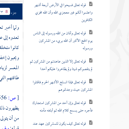
قوله تعالى فسيحوا في الأرض أربعة أشهر
واعلموا أنكم غير معجزي الله وأن الله مخزي
جزء
8
الكافرين
ولما أخبر ت
قوله تعالى وأذان من الله ورسوله إلى الناس
تعدوه إلى ع
يوم الحج الأكبر أن الله بريء من المشركين
كانوا متخلق
ورسوله
ويحبون إخفاء
قوله تعالى إلا الذين عاهدتم من المشركين ثم
المعسر لزيا
لم ينقصوكم شيئا ولم يظاهروا عليكم أحدا
طاقتهم التي
قوله تعالى فإذا انسلخ الأشهر الحرم فاقتلوا
المشركين حيث وجدتموهم
[
ص:
556 ]
قوله تعالى وإن أحد من المشركين استجارك
يظهرون ذلك 
فأجره حتى يسمع كلام الله ثم أبلغه مأمنه
من أن يتولى 
قوله تعالى كيف يكون للمشركين عهد عند
قوله:
ولهم 