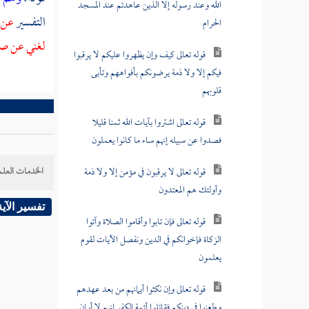
الله وعند رسوله إلا الذين عاهدتم عند المسجد
التفسير
عن
الحرام
لغني عن صدق
قوله تعالى كيف وإن يظهروا عليكم لا يرقبوا
فيكم إلا ولا ذمة يرضونكم بأفواههم وتأبى
قلوبهم
قوله تعالى اشتروا بآيات الله ثمنا قليلا
فصدوا عن سبيله إنهم ساء ما كانوا يعملون
الخدمات العلم
قوله تعالى لا يرقبون في مؤمن إلا ولا ذمة
وأولئك هم المعتدون
تفسير الآية
قوله تعالى فإن تابوا وأقاموا الصلاة وآتوا
الزكاة فإخوانكم في الدين ونفصل الآيات لقوم
يعلمون
قوله تعالى وإن نكثوا أيمانهم من بعد عهدهم
وطعنوا في دينكم فقاتلوا أئمة الكفر إنهم لا أيمان