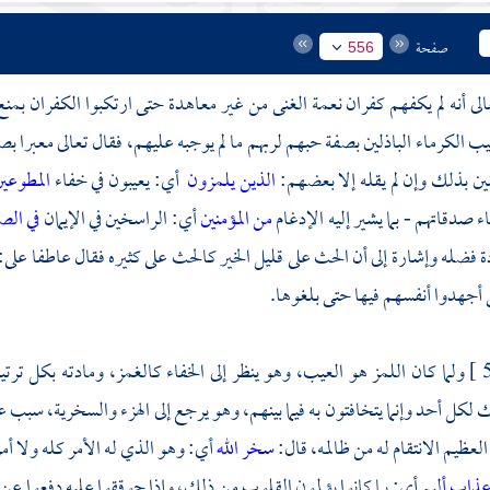
صفحة
556
عالى أنه لم يكفهم كفران نعمة الغنى من غير معاهدة حتى ارتكبوا الكفران بم
يب الكرماء الباذلين بصفة حبهم لربهم ما لم يوجبه عليهم، فقال تعالى معبرا
ين بذلك وإن لم يقله إلا بعضهم:
الذين يلمزون
أي: يعيبون في خفاء
المطوعي
 صدقاتهم - بما يشير إليه الإدغام
من المؤمنين
أي: الراسخين في الإيمان
في ال
دة فضله وإشارة إلى أن الحث على قليل الخير كالحث على كثيره فقال عاطفا على:
 أجهدوا أنفسهم فيها حتى بلغوها.
ولما كان اللمز هو العيب، وهو ينظر إلى الخفاء كالغمز، ومادته بكل ترتي
لكل أحد وإنما يتخافتون به فيما بينهم، وهو يرجع إلى الهزء والسخرية، سبب ع
العظيم الانتقام له من ظالمه، قال:
سخر الله
أي: وهو الذي له الأمر كله ولا أم
عذاب أليم
أي: بما كانوا يؤلمون القلوب من ذلك، وإذا حوققوا عليه دفعوا عن 