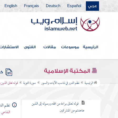
عربي
Español
Deutsch
Français
English
سورة آل عمران
سورة النساء
سورة " المائدة
سورة الأنعام
الرئيسية
موسوعات
مقالات
الفتوى
الاستشارات
سورة الأعراف
سورة الأنفال
المكتبة الإسلامية
كتب
سورة التوبة
الرئيسية
نظم الدرر في تناسب الآيات والسور
سورة التوبة
قوله تعالى الذين
مقصودها
قوله تعالى براءة من الله ورسوله إلى الذين
نظم الد
عاهدتم من المشركين
البقاعي 