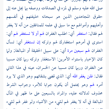
صلى الله عليه وسلم في لمزه في الصدقات ووصفه بما يجل عنه إلى
حقوق المجاهدين الذين هو سبحانه خليفتهم في أنفسهم
وأهليهم وأموالهم مع ما سبق في علمه للمنافقين من أنه لا يغفر
لهم فقال:
استغفر
أي: اطلب الغفران
لهم أو لا تستغفر لهم
أي:
استوى في أمرهم استغفارك لهم وتركه
إن تستغفر
أي: تسأل
الغفران
لهم سبعين مرة
أي: على سبيل الحقيقة أو المبالغة; ولما
كان الإخبار باستواء الأمرين: الاستغفار وتركه ربما كان مسببا
عن الغفران وربما كان مسببا عن الخسران، عينه في هذا الثاني
فقال:
فلن يغفر الله
أي: الذي قضى بشقائهم وهو الذي لا يرد
أمره
لهم
وهو يحتمل أن يكون جوابا للأمر، وجواب الشرط
محذوف لدلالته عليه، والمراد بالسبعين على ما ظهر في المآل
المبالغة في أنه لا يغفر لهم لشيء من الأشياء ولو غفر لهم لشيء