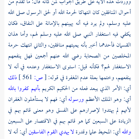
ووردت هذه الآية على طريق الجواب لمن كأنه قال: ما تقدم من
أحوال المنافقين كان انتهاكا لحرمة الله أو لحق الرسول صلى الله
عليه وسلم، ولم يرد فيه أنه يهينهم بالإماتة على النفاق، فكان
يكفي فيه استغفار النبي صلى الله عليه وسلم لهم، وأما هذان
القسمان فأحدهما أخبر بأنه يميتهم منافقين، والثاني انتهك حرمة
المخلصين من الصحابة رضي الله عنهم أجمعين فهل ينفعهم
الاستغفار لهم؟ فكأنه قيل: استوى الاستغفار وعدمه في أنه لا
ينفعهم، وختمها بعلة عدم المغفرة في قوله:
[
ص:
561 ]
ذلك
أي: الأمر الذي يبعد فعله من الحكيم الكريم
بأنهم كفروا بالله
أي: وهو الملك الأعظم
ورسوله
أي: فهم لا يستأهلون الغفران
لأنهم لم يهتدوا لإصرارهم على الفسق وهو معنى قائم بهم في
الزيادة على السبعين كما هو قائم بهم في الاقتصار على السبعين
والله
أي: المحيط علما وقدرة
لا يهدي القوم الفاسقين
أي: أنه لا