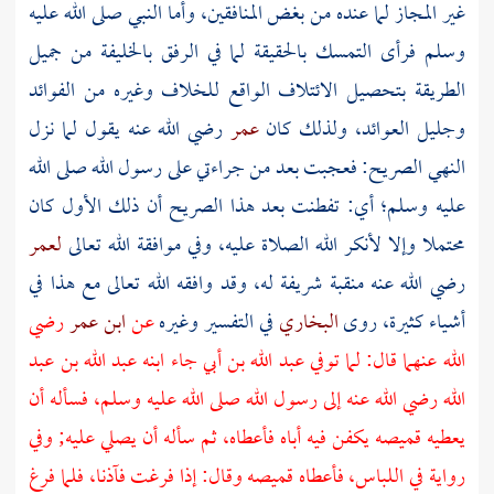
غير المجاز لما عنده من بغض المنافقين، وأما النبي صلى الله عليه
وسلم فرأى التمسك بالحقيقة لما في الرفق بالخليفة من جميل
الطريقة بتحصيل الائتلاف الواقع للخلاف وغيره من الفوائد
وجليل العوائد، ولذلك كان
عمر
رضي الله عنه يقول لما نزل
النهي الصريح: فعجبت بعد من جراءتي على رسول الله صلى الله
عليه وسلم؛ أي: تفطنت بعد هذا الصريح أن ذلك الأول كان
محتملا وإلا لأنكر الله الصلاة عليه، وفي موافقة الله تعالى
لعمر
رضي الله عنه منقبة شريفة له، وقد وافقه الله تعالى مع هذا في
أشياء كثيرة، روى
البخاري
في التفسير وغيره
عن
ابن عمر
رضي
الله عنهما قال: لما توفي
عبد الله بن أبي
جاء ابنه
عبد الله بن عبد
الله
رضي الله عنه إلى رسول الله صلى الله عليه وسلم، فسأله أن
يعطيه قميصه يكفن فيه أباه فأعطاه، ثم سأله أن يصلي عليه; وفي
رواية في اللباس، فأعطاه قميصه وقال: إذا فرغت فآذنا، فلما فرغ