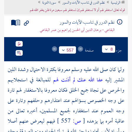
الرئيسية
نظم الدرر في تناسب الآيات والسور
سورة التوبة
تراجم الأعلام
قوله تعالى استغفر لهم أو لا تستغفر لهم إن تستغفر لهم سبعين مرة فلن يغفر الله لهم
نظم الدرر في تناسب الآيات والسور
البقاعي - برهان الدين أبي الحسن إبراهيم بن عمر البقاعي
جزء
صفحة
8
557
ولما كان صلى الله عليه وسلم معروفا بكثرة الاحتمال وشدة اللين
المشير إليه
عفا الله عنك لم أذنت لهم
للمبالغة في استجلابهم
والحرص على نجاة جميع الخلق فكان معروفا بالاستغفار لهم تارة
على وجه الخصوص بسؤالهم عند اعتذارهم وحلفهم وتارة على
وجه العموم عند استغفاره لجميع المسلمين، أخبره تعالى من
عاقبة أمره بما يزهده
[
ص:
557 ]
فيهم ليعرض عنهم أصلا
ورأسا؛ لأنهم تجاوزوا حق الله في ترك الجهاد ومنع الصدقة وحقه