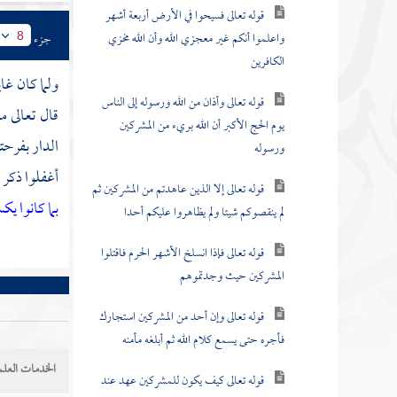
قوله تعالى فسيحوا في الأرض أربعة أشهر
واعلموا أنكم غير معجزي الله وأن الله مخزي
جزء
8
الكافرين
ولما كان غا
قوله تعالى وأذان من الله ورسوله إلى الناس
قال تعالى م
يوم الحج الأكبر أن الله بريء من المشركين
الدار بفرحت
ورسوله
أغفلوا ذكر 
قوله تعالى إلا الذين عاهدتم من المشركين ثم
بما كانوا ي
لم ينقصوكم شيئا ولم يظاهروا عليكم أحدا
قوله تعالى فإذا انسلخ الأشهر الحرم فاقتلوا
المشركين حيث وجدتموهم
قوله تعالى وإن أحد من المشركين استجارك
فأجره حتى يسمع كلام الله ثم أبلغه مأمنه
الخدمات العلم
قوله تعالى كيف يكون للمشركين عهد عند