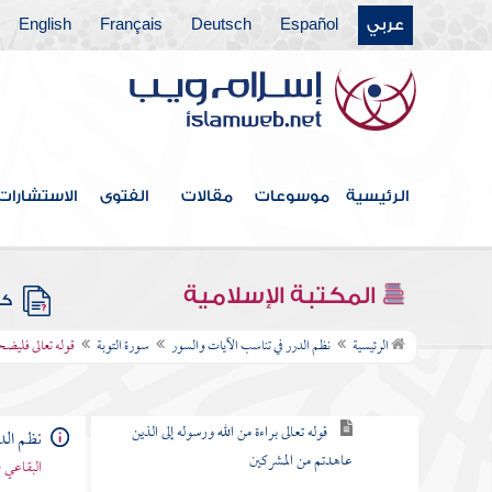
عربي
Español
Deutsch
Français
English
سورة آل عمران
سورة النساء
سورة " المائدة
سورة الأنعام
الرئيسية
موسوعات
مقالات
الفتوى
الاستشارات
سورة الأعراف
سورة الأنفال
المكتبة الإسلامية
كتب
سورة التوبة
الرئيسية
نظم الدرر في تناسب الآيات والسور
سورة التوبة
قوله تعالى فليضحك
مقصودها
قوله تعالى براءة من الله ورسوله إلى الذين
نظم الد
عاهدتم من المشركين
البقاعي 