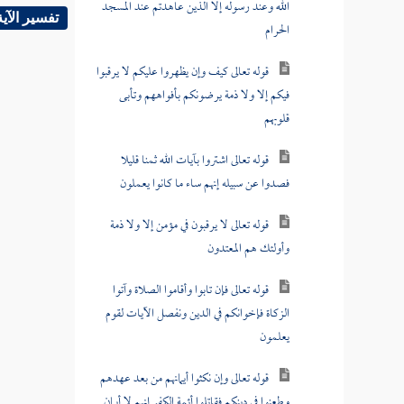
الله وعند رسوله إلا الذين عاهدتم عند المسجد
تفسير الآية
الحرام
قوله تعالى كيف وإن يظهروا عليكم لا يرقبوا
فيكم إلا ولا ذمة يرضونكم بأفواههم وتأبى
قلوبهم
قوله تعالى اشتروا بآيات الله ثمنا قليلا
فصدوا عن سبيله إنهم ساء ما كانوا يعملون
قوله تعالى لا يرقبون في مؤمن إلا ولا ذمة
وأولئك هم المعتدون
قوله تعالى فإن تابوا وأقاموا الصلاة وآتوا
الزكاة فإخوانكم في الدين ونفصل الآيات لقوم
يعلمون
قوله تعالى وإن نكثوا أيمانهم من بعد عهدهم
وطعنوا في دينكم فقاتلوا أئمة الكفر إنهم لا أيمان