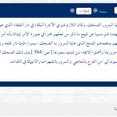
صفحة
564
ية السرور الضحك، وكان اللازم لهم في الآخرة البكاء في دار الشقاء الذي ه
هددا لهم مسببا عن قبيح ما ذكر من فعلهم مخبرا في صورة الأمر إيذانا بأنه أمر
هم بمقعدهم التمتع الذي غاية السرور به الضحك - يسيرا، فإنها دار قلعة و
حرورها وأهملوا الاتقاء من شديد سعيرها
[
ص:
564 ]
بدل ذلك الضحك القل
كسبون
أي: من
الفرح بالمعاصي
والسرور بالشهوات والانهماك في اللذات.
ية