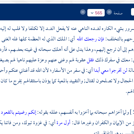
صفحة
565
مسرور بشيء الكاره لضده الناهي عنه لا يفعل الضد إلا تكلفا ولا قلب له إليه 
رحهم بالتخلف:
فإن رجعك الله
أي: الملك الذي له العظمة كلها فله الغنى
ارهم إلى أن ترجع إليهم، وهذا يدل على أنه أهلك سبحانه في غيبته بعضهم، فأ
: معك في سفرك ذلك
فقل
عقوبة لهم وغنى عنهم وعزة عليهم ناهيا لهم بصيغة
الة
لن تخرجوا معي أبدا
أي: في سفر من الأسفار؛ لأن الله قد أغناني عنكم وأ
لحجال ولا تصلحون لقتال; والتقييد بالمعية كما يؤذن باستثقالهم يخرج ما كا
لهم.
ولما أخزاهم سبحانه بما أخزوا به أنفسهم، علله بقوله:
إنكم رضيتم بالقعود
ز من الإيمان والكفران وغيرها قال:
أول مرة
أي: في غزوة
تبوك،
ومن فاتنا يك
لسبب وهو النفاق. انتهى.