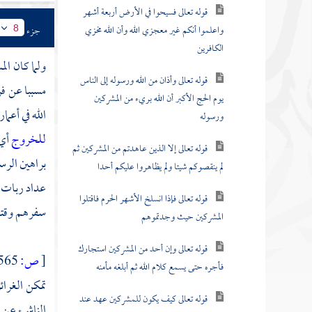
قوله تعالى فسيحوا في الأرض أربعة أشهر
واعلموا أنكم غير معجزي الله وأن الله مخزي
جزء
8
الكافرين
ولما كان ال
قوله تعالى وأذان من الله ورسوله إلى الناس
مسببا عن ف
يوم الحج الأكبر أن الله بريء من المشركين
الله في أعم
ورسوله
للخروج
أي
قوله تعالى إلا الذين عاهدتم من المشركين ثم
براهين الرس
لم ينقصوكم شيئا ولم يظاهروا عليكم أحدا
عداد ربات ا
قوله تعالى فإذا انسلخ الأشهر الحرم فاقتلوا
سفرهم وقتا
المشركين حيث وجدتموهم
قوله تعالى وإن أحد من المشركين استجارك
[
ص:
565 ]
فأجره حتى يسمع كلام الله ثم أبلغه مأمنه
تمكن الغرائ
قوله تعالى كيف يكون للمشركين عهد عند
الناشئ عن ا