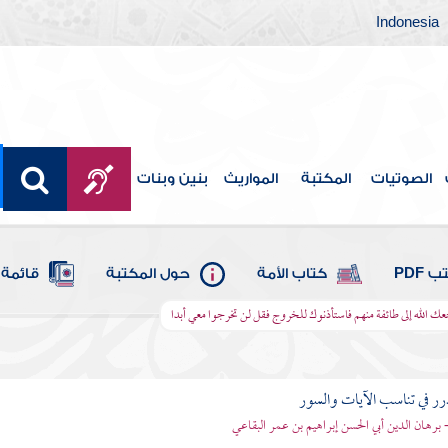
Indonesia
الصوتيات
المكتبة
المواريث
بنين وبنات
 PDF
كتاب الأمة
حول المكتبة
قائمة 
جعك الله إلى طائفة منهم فاستأذنوك للخروج فقل لن تخرجوا معي أبدا
رر في تناسب الآيات والسور
- برهان الدين أبي الحسن إبراهيم بن عمر البقاعي