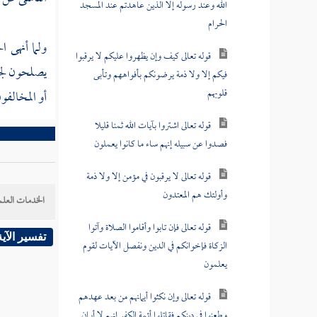
الله وعند رسوله إلا الذين عاهدتم عند المسجد
الحرام
ولما أنهى 
قوله تعالى كيف وإن يظهروا عليكم لا يرقبوا
يصلحون لجها
فيكم إلا ولا ذمة يرضونكم بأفواههم وتأبى
قلوبهم
أو المخالفو
قوله تعالى اشتروا بآيات الله ثمنا قليلا
فصدوا عن سبيله إنهم ساء ما كانوا يعملون
قوله تعالى لا يرقبون في مؤمن إلا ولا ذمة
وأولئك هم المعتدون
الخدمات العلم
قوله تعالى فإن تابوا وأقاموا الصلاة وآتوا
تفسير الآية
الزكاة فإخوانكم في الدين ونفصل الآيات لقوم
يعلمون
قوله تعالى وإن نكثوا أيمانهم من بعد عهدهم
وطعنوا في دينكم فقاتلوا أئمة الكفر إنهم لا أيمان