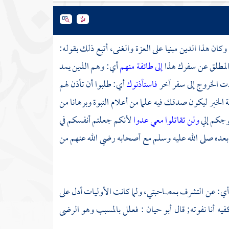
وكان هذا الدين مبنيا على العزة والغنى، أتبع ذلك بقوله:
 المطلق عن سفرك هذا
إلى طائفة منهم
أي: وهم الذين يمد
ردت الخروج إلى سفر آخر
فاستأذنوك
أي: طلبوا أن تأذن لهم
 الخبر ليكون صدقك فيه علما من أعلام النبوة وبرهانا من
حوجكم إلي
ولن تقاتلوا معي عدوا
لأنكم جعلتم أنفسكم في
ن بعده صلى الله عليه وسلم مع أصحابه رضي الله عنهم من
أي: عن التشرف بمصاحبتي، ولما كانت الأوليات أدل على
فيه أنا نفوته; قال
أبو حيان
: فعلل بالمسبب وهو الرضى