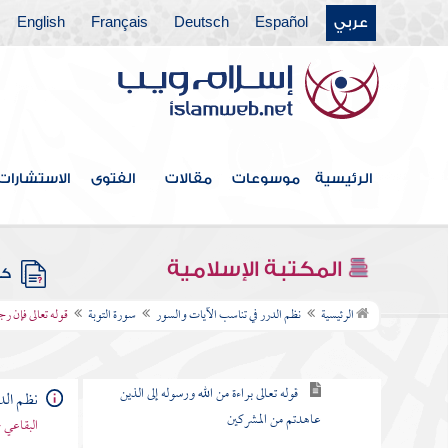
عربي
Español
Deutsch
Français
English
سورة آل عمران
سورة النساء
سورة " المائدة
سورة الأنعام
الرئيسية
موسوعات
مقالات
الفتوى
الاستشارات
سورة الأعراف
سورة الأنفال
المكتبة الإسلامية
كتب
سورة التوبة
الرئيسية
نظم الدرر في تناسب الآيات والسور
سورة التوبة
قوله تعالى فإن ر
مقصودها
قوله تعالى براءة من الله ورسوله إلى الذين
نظم الد
عاهدتم من المشركين
البقاعي 