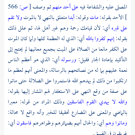
المصلى عليه والشفاعة فيه
على أحد منهم
ثم وصف
[
ص:
566
]
الأحد بقوله:
مات
وقوله:
أبدا
متعلق بالنهي لا بالموت
ولا تقم
على قبره
أي: لأن قيامك رحمة وهم غير أهل لها، ثم علل ذلك
بقوله:
إنهم كفروا بالله
أي: الذي له العظمة كلها ولما كان الموت
على الكفر مانعا من الصلاة على الميت بجميع معانيها لم يحتج إلى
التأكيد بإعادة الجار فقيل:
ورسوله
أي: الذي هو أعظم الناس
نعمة عليهم بما له من نصائحهم بالرسالة، والمعنى أنهم لعظم ما
ارتكبوا من ذلك لم يهدهم الله فاستمروا على الضلالة حتى ماتوا
على صفة من وقع النهي على الاستغفار لهم المشار إليها بقوله:
والله لا يهدي القوم الفاسقين
وذلك المراد من قوله: معبرا
بالماضي والمعنى على المضارع تحقيقا للخبر وأنه واقع لا محالة:
وماتوا وهم
أي: والحال أنهم بضمائرهم وظواهرهم
فاسقون
أي:
غريقون في الفسق.