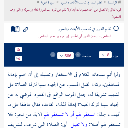
الرئيسية
نظم الدرر في تناسب الآيات والسور
سورة التوبة
تراجم الأعلام
قوله تعالى ولا تصل على أحد منهم مات أبدا ولا تقم على قبره إنهم كفروا بالله ورسوله وماتوا وهم
فاسقون
نظم الدرر في تناسب الآيات والسور
البقاعي - برهان الدين أبي الحسن إبراهيم بن عمر البقاعي
جزء
صفحة
8
566
ولما أتم سبحانه الكلام في الاستغفار وتعليله إلى أن ختم بإهانة
المتخلفين، وكان القتل المسبب عن الجهاد سببا لترك الصلاة على
الشهيد تشريفا له، جعل الموت الواقع في القعود المرضي به عن
الجهاد سببا لترك الصلاة إهانة لذلك القاعد، فقال عاطفا على ما
أفهمت جملة:
استغفر لهم أو لا تستغفر لهم
الآية. من نحو: فلا
تستغفر لهم أصلا:
ولا تصل
أي: الصلاة التي شرعت لتشريف