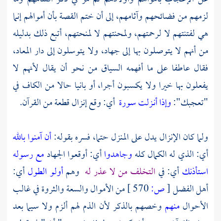
لزمهم من فضائحهم وآثامهم، إلى أن ختم القصة بأن أموالهم إنما
هي لفتنتهم لا لرحمتهم، ولمحنتهم لا لمنحتهم، أتبع ذلك بدليله
من أنهم لا يتوصلون بها إلى جهاد، ولا يتوسلون إلى دار المعاد،
فقال عاطفا على ما أفهمه السياق من نحو أن يقال لأنهم لا
يفعلون بها خيرا ولا يكسبون أجرا، أو بانيا حالا من الكاف في
"تعجبك":
وإذا أنـزلت سورة
أي: وقع إنزال قطعة من القرآن.
ولما كان الإنزال يدل على المنزل حتما، فسره بقوله:
أن آمنوا بالله
أي: الذي له الكمال كله
وجاهدوا
أي: أوقعوا الجهاد
مع رسوله
استأذنك
أي: في
التخلف من لا عذر له
وهم
أولو الطول
أي:
أهل الفضل
[
ص:
570 ]
من الأموال والسعة والثروة في غالب
الأحوال
منهم
وخصهم بالذكر لأن الذم لهم ألزم ولا سيما بعد