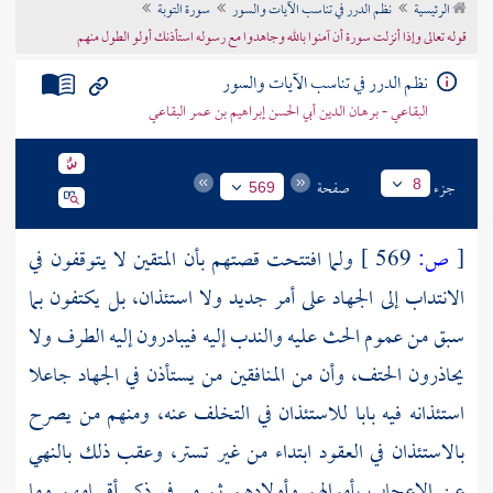
الرئيسية
نظم الدرر في تناسب الآيات والسور
سورة التوبة
تراجم الأعلام
قوله تعالى وإذا أنزلت سورة أن آمنوا بالله وجاهدوا مع رسوله استأذنك أولو الطول منهم
نظم الدرر في تناسب الآيات والسور
البقاعي - برهان الدين أبي الحسن إبراهيم بن عمر البقاعي
جزء
صفحة
8
569
[
ص:
569 ]
ولما افتتحت قصتهم بأن المتقين لا يتوقفون في
الانتداب إلى الجهاد على أمر جديد ولا استئذان، بل يكتفون بما
سبق من عموم الحث عليه والندب إليه فيبادرون إليه الطرف ولا
يحاذرون الحتف، وأن من المنافقين من يستأذن في الجهاد جاعلا
استئذانه فيه بابا للاستئذان في التخلف عنه، ومنهم من يصرح
بالاستئذان في العقود ابتداء من غير تستر، وعقب ذلك بالنهي
عن الإعجاب بأموالهم وأولادهم ثم مر في ذكر أقسامهم وما