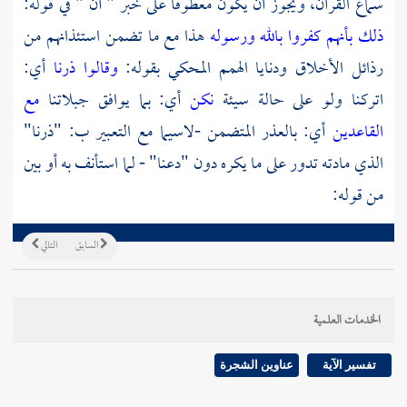
سماع القرآن، ويجوز أن يكون معطوفا على خبر " أن " في قوله:
ذلك بأنهم كفروا بالله ورسوله
هذا مع ما تضمن استئذانهم من
رذائل الأخلاق ودنايا الهمم المحكي بقوله:
وقالوا ذرنا
أي:
اتركنا ولو على حالة سيئة
نكن
أي: بما يوافق جبلاتنا
مع
القاعدين
أي: بالعذر المتضمن -لاسيما مع التعبير ب: "ذرنا"
الذي مادته تدور على ما يكره دون "دعنا" - لما استأنف به أو بين
من قوله:
السابق
التالي
الخدمات العلمية
تفسير الآية
عناوين الشجرة