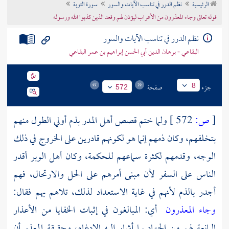
الرئيسية
نظم الدرر في تناسب الآيات والسور
سورة التوبة
تراجم الأعلام
قوله تعالى وجاء المعذرون من الأعراب ليؤذن لهم وقعد الذين كذبوا الله ورسوله
نظم الدرر في تناسب الآيات والسور
البقاعي - برهان الدين أبي الحسن إبراهيم بن عمر البقاعي
جزء
صفحة
8
572
[
ص:
572 ]
ولما ختم قصص أهل المدر بذم أولي الطول منهم
بتخلفهم، وكان ذمهم إنما هو لكونهم قادرين على الخروج في ذلك
الوجه، وقدمهم لكثرة سماعهم للحكمة، وكان أهل الوبر أقدر
الناس على السفر لأن مبنى أمرهم على الحل والارتحال، فهم
أجدر بالذم لأنهم في غاية الاستعداد لذلك، تلاهم بهم فقال:
وجاء المعذرون
أي: المبالغون في إثبات الخفايا من الأعذار
المانعة لهم من الجهاد بما أشار إليه الإدغام، وحقيقة المعذر أن