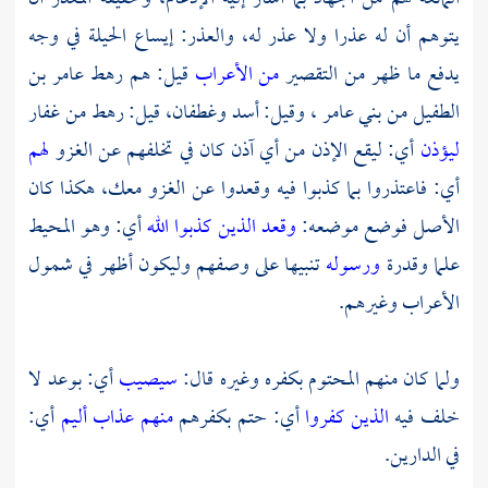
يتوهم أن له عذرا ولا عذر له، والعذر: إيساع الحيلة في وجه
يدفع ما ظهر من التقصير
من الأعراب
قيل: هم رهط
عامر بن
الطفيل
من
بني عامر
، وقيل:
أسد
وغطفان،
قيل: رهط من
غفار
ليؤذن
أي: ليقع الإذن من أي آذن كان في تخلفهم عن الغزو
لهم
أي: فاعتذروا بما كذبوا فيه وقعدوا عن الغزو معك، هكذا كان
الأصل فوضع موضعه:
وقعد الذين كذبوا الله
أي: وهو المحيط
علما وقدرة
ورسوله
تنبيها على وصفهم وليكون أظهر في شمول
الأعراب وغيرهم.
ولما كان منهم المحتوم بكفره وغيره قال:
سيصيب
أي: بوعد لا
خلف فيه
الذين كفروا
أي: حتم بكفرهم
منهم عذاب أليم
أي:
في الدارين.