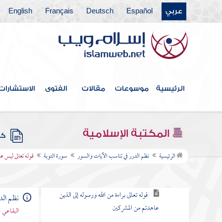
عربي
Español
Deutsch
Français
English
سورة آل عمران
سورة النساء
سورة " المائدة
سورة الأنعام
الرئيسية
موسوعات
مقالات
الفتوى
الاستشارات
سورة الأعراف
سورة الأنفال
المكتبة الإسلامية
كتب
سورة التوبة
الرئيسية
نظم الدرر في تناسب الآيات والسور
سورة التوبة
قوله تعالى ليس ع
مقصودها
قوله تعالى براءة من الله ورسوله إلى الذين
نظم الد
عاهدتم من المشركين
البقاعي 