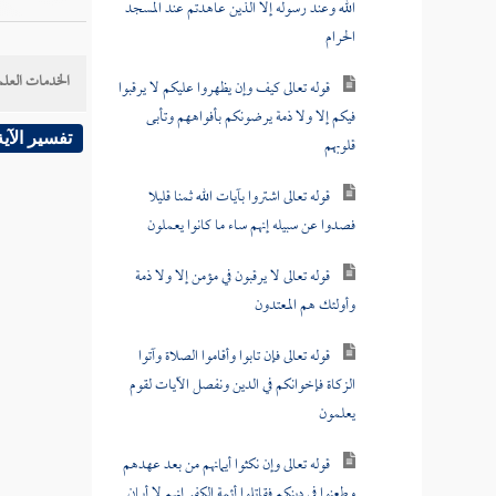
الله وعند رسوله إلا الذين عاهدتم عند المسجد
الحرام
الخدمات العلم
قوله تعالى كيف وإن يظهروا عليكم لا يرقبوا
فيكم إلا ولا ذمة يرضونكم بأفواههم وتأبى
تفسير الآية
قلوبهم
قوله تعالى اشتروا بآيات الله ثمنا قليلا
فصدوا عن سبيله إنهم ساء ما كانوا يعملون
قوله تعالى لا يرقبون في مؤمن إلا ولا ذمة
وأولئك هم المعتدون
قوله تعالى فإن تابوا وأقاموا الصلاة وآتوا
الزكاة فإخوانكم في الدين ونفصل الآيات لقوم
يعلمون
قوله تعالى وإن نكثوا أيمانهم من بعد عهدهم
وطعنوا في دينكم فقاتلوا أئمة الكفر إنهم لا أيمان