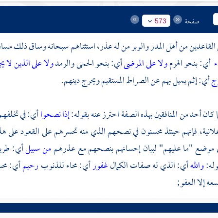
صفحة
573
 القاعدين من أهل المدر والوبر من له عذر، استثناهم سبحانه وساق ذلك مساق
ء
أي: بنحو الهرم
ولا على المرضى
أي: بنحو الحمى والرمد
ولا على الذين لا ي
ج
أي: إثم يميل بهم عن الصراط المستقيم ويحرج دينهم.
ا كان أحد من المنافقين بهذه الصفة احترز عنه بقوله:
إذا نصحوا
أي: في تخلفهم
لانية، فإنهم حينئذ محسنون في نصحهم الذي منه تحسرهم على القعود على ه
 موضع "ما عليهم" لبيان إحسانهم بنصحهم مع عذرهم
من سبيل
أي: طريق
له:
والله
أي: الذي له صفات الكمال
غفور
أي: محاء للذنوب
رحيم
أي: محس
عه إلا العفو;