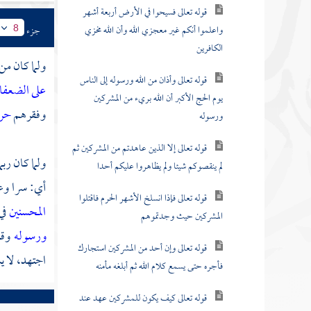
قوله تعالى فسيحوا في الأرض أربعة أشهر
واعلموا أنكم غير معجزي الله وأن الله مخزي
جزء
8
الكافرين
ولما كان من
قوله تعالى وأذان من الله ورسوله إلى الناس
على الضعفا
يوم الحج الأكبر أن الله بريء من المشركين
وفقرهم
حر
ورسوله
قوله تعالى إلا الذين عاهدتم من المشركين ثم
ولما كان ربم
لم ينقصوكم شيئا ولم يظاهروا عليكم أحدا
أي: سرا وع
قوله تعالى فإذا انسلخ الأشهر الحرم فاقتلوا
المحسنين
في
المشركين حيث وجدتموهم
ورسوله
وقو
قوله تعالى وإن أحد من المشركين استجارك
اجتهد، لا يس
فأجره حتى يسمع كلام الله ثم أبلغه مأمنه
قوله تعالى كيف يكون للمشركين عهد عند