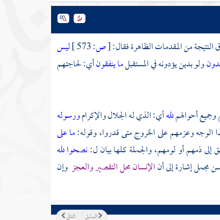
 النتيجة من المقدمات الظاهرة فقال:
[
ص:
573 ]
ليس
جدون
ولو بدين يؤدونه في المستقبل
ما ينفقون
أي: لحاجتهم
 وجميع أحوالهم
لله
أي: الذي له الجلال والإكرام
ورسوله
ذا الوجه وعزمهم على الخروج متى قدروا، وقوله:
ما على
 إلى ذمهم أو لومهم، والجملة كلها بيان ل:
نصحوا لله
ن مجمل إشارة إلى أن
الإنسان محل التقصير والعجز
وإن
السابق
التالي