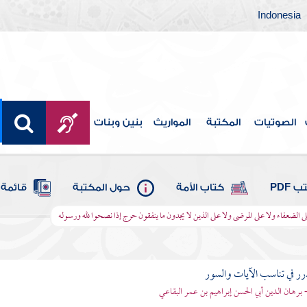
Indonesia
الصوتيات
المكتبة
المواريث
بنين وبنات
 PDF
كتاب الأمة
حول المكتبة
قائمة 
لى الضعفاء ولا على المرضى ولا على الذين لا يجدون ما ينفقون حرج إذا نصحوا لله ورسوله
رر في تناسب الآيات والسور
- برهان الدين أبي الحسن إبراهيم بن عمر البقاعي