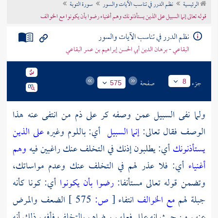
الرئيسية
نظم الدرر في تناسب الآيات والسور
سورة التوبة
تراجم الأعلام
قوله تعالى إنما السبيل على الذين يستأذنونك وهم أغنياء رضوا بأن يكونوا مع الخوالف
نظم الدرر في تناسب الآيات والسور
البقاعي - برهان الدين أبي الحسن إبراهيم بن عمر البقاعي
جزء
صفحة
8
575
ولما نفى السبيل عمن وصفه كر على ذم من انتفى عنه هذا
الوصف فقال تعالى:
إنما السبيل
أي: باللوم وغيره
على الذين
يستأذنونك
أي: يطلبون إذنك في التخلف عنك راغبين فيه
وهم
أغنياء
أي: فلا عذر لهم في التخلف عنك وعدم مواساتك،
وتضمن قوله تعالى مستأنفا:
رضوا بأن يكونوا
أي: كونا كأنه
جبلة لهم
مع الخوالف
انتفاء
[
ص:
575 ]
الضعف والمرض
عنهم من حيث إنه علل فعلهم برضاهم بالتخلف فأفهم ذلك أنه