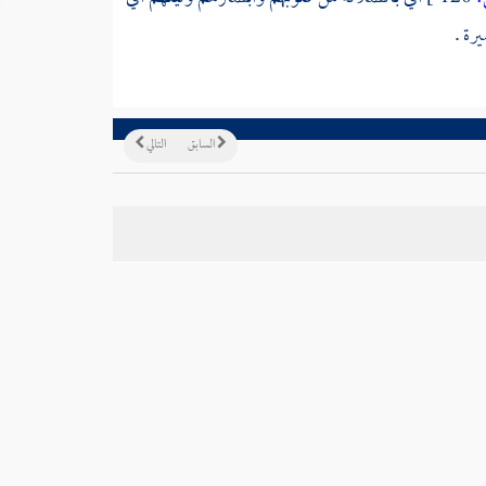
رة .
السابق
التالي