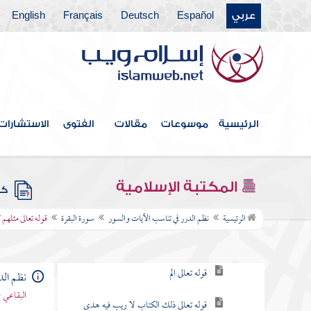
عربي
Español
Deutsch
Français
English
فهرس الكتاب
الرئيسية
موسوعات
مقالات
الفتوى
الاستشارات
مقدمة
سورة الفاتحة
المكتبة الإسلامية
كتب
سورة البقرة
الرئيسية
نظم الدرر في تناسب الآيات والسور
سورة البقرة
قوله تعالى مثلهم
مقصودها
قوله تعالى الم
نظم الد
البقاعي 
قوله تعالى ذلك الكتاب لا ريب فيه هدى