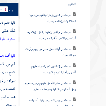
للمتقين
جزء
1
قوله تعالى الذين يؤمنون بالغيب ويقيمون
الصلاة ومما رزقناهم ينفقون
فلما علم ذل
شأنا عظيما 
قوله تعالى والذين يؤمنون بما أنزل إليك وما
أنزل من قبلك وبالآخرة هم يوقنون
استوقد نارا
قوله تعالى أولئك على هدى من ربهم وأولئك
فلما أضاءت
هم المفلحون
لهم من الأم
قوله تعالى إن الذين كفروا سواء عليهم
انتفع دون بع
أأنذرتهم أم لم تنذرهم لا يؤمنون
سواه ؛ ولم 
قوله تعالى ختم الله على قلوبهم وعلى سمعهم
فذهب نورهم 
وعلى أبصارهم غشاوة ولهم عذاب عظيم
محط حالهم ا
قوله تعالى ومن الناس من يقول آمنا بالله
سبحانه ليس