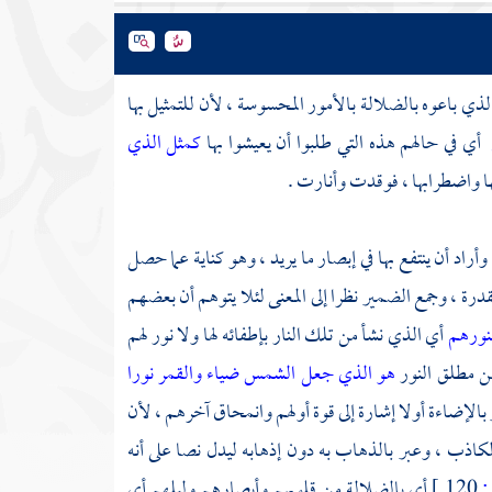
ي باعوه بالضلالة بالأمور المحسوسة ، لأن للتمثيل بها
أي في حالهم هذه التي طلبوا أن يعيشوا بها
كمثل الذي
ها واضطرابها ، فوقدت وأنارت .
وأراد أن ينتفع بها في إبصار ما يريد ، وهو كناية عما حصل
قدرة ، وجمع الضمير نظرا إلى المعنى لئلا يتوهم أن بعضهم
نورهم
أي الذي نشأ من تلك النار بإطفائه لها ولا نور لهم
من مطلق النور
هو الذي جعل الشمس ضياء والقمر نورا
الإضاءة أولا إشارة إلى قوة أولهم وانمحاق آخرهم ، لأن
كاذب ، وعبر بالذهاب به دون إذهابه ليدل نصا على أنه
120 ]
أي بالضلالة من قلوبهم وأبصارهم وليلهم أي