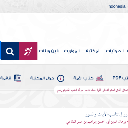
Indonesia
الصوتيات
المكتبة
المواريث
بنين وبنات
 PDF
كتاب الأمة
حول المكتبة
قائمة 
 كمثل الذي استوقد نارا فلما أضاءت ما حوله ذهب الله بنورهم
رر في تناسب الآيات والسور
- برهان الدين أبي الحسن إبراهيم بن عمر البقاعي