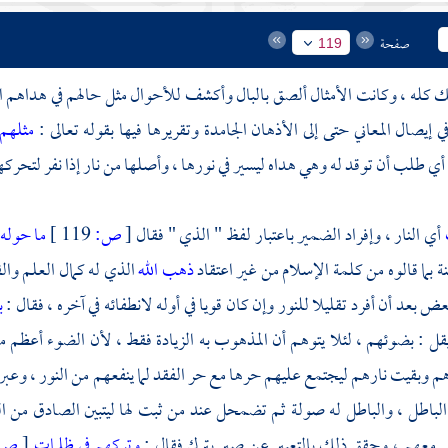
صفحة
119
ك كله ، وكانت الأمثال ألصق بالبال وأكشف للأحوال مثل حالهم في هداهم الذ
في إيصال المعاني حتى إلى الأذهان الجامدة وتقريرها فيها بقوله تعالى :
مثلهم
أي طلب أن توقد له وهي هداه ليسير في نورها ، وأصلها من نار إذا نفر لتحرك
أي النار ، وإفراد الضمير باعتبار لفظ " الذي " فقال
[
ص:
119 ]
ما حوله
نة بما قالوه من كلمة الإسلام من غير اعتقاد
ذهب الله
الذي له كمال العلم وال
ض بعد أن أفرد تقليلا للنور وإن كان قويا في أوله لانطفائه في آخره ، فقال :
ب
يقل : بضوئهم ، لئلا يتوهم أن المذهوب به الزيادة فقط ، لأن الضوء أعظم 
وبقيت نارهم ليجتمع عليهم حرها مع حر الفقد لما ينفعهم من النور ، وعبر ب
لباطل ، والباطل له صولة ثم تضمحل عند من ثبت لها ليتبين الصادق من ال
 معهم ، وحقق ذلك بالتعبير عن صير بترك فقال :
وتركهم في ظلمات
[
ص: