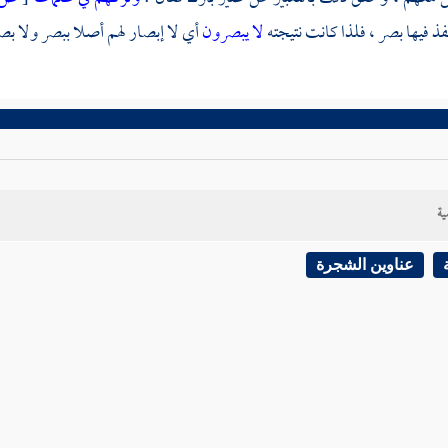
فذ فيها بصر ، فلذا كانت نتيجته
لا يبصرون
أي لا إبصار لهم أصلا ببصر ولا بصي
ية
عناوين الشجرة