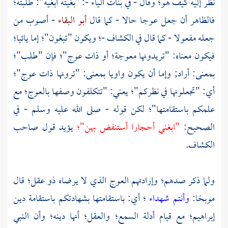
نظر إليه كيف هو؛ وقال - في بنات الياء -: "بغيته أبغيه": طلبته؛
فالظاهر أن جعل عوجا حالا - كما قال
أبو البقاء
- أصوب من
جعله مفعولا - كما قال في الكشاف -؛ ويكون "تبغون"؛ إما يائيا؛
فيكون معناه: "تريدونها معوجة؛ أو ذات عوج"؛ فإن "طلب"؛
بمعنى: أراد; وإما أن يكون واويا بمعنى: "ترونها ذات عوج"؛
أي: "تجعلونها في نظركم"؛ يعني: "تتكلفون وصفها بالعوج؛ مع
علمكم باستقامتها"؛ لكن قوله - صلى الله عليه وسلم - في
الصحيح:
"ابغني أحجارا أستنفض بهن"؛
يؤيد قول صاحب
الكشاف.
ولما ذكر صدهم؛ وإرادتهم العوج الذي لا يرضاه ذو عقل؛ قال
موبخا:
وأنتم شهداء
؛ أي: باستقامتها بشهادتكم باستقامة دين
إبراهيم؛ مع قيام أدلة السمع؛ والعقل؛ أنها دينه؛ وأن النبي