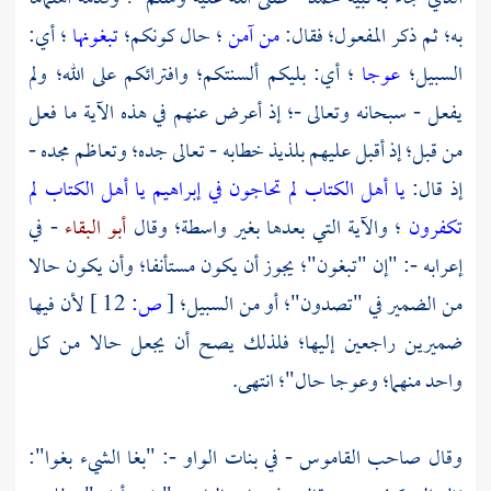
به؛ ثم ذكر المفعول؛ فقال:
من آمن
؛ حال كونكم؛
تبغونها
؛ أي:
السبيل؛
عوجا
؛ أي: بليكم ألسنتكم؛ وافترائكم على الله؛ ولم
يفعل - سبحانه وتعالى -؛ إذ أعرض عنهم في هذه الآية ما فعل
من قبل؛ إذ أقبل عليهم بلذيذ خطابه - تعالى جده؛ وتعاظم مجده -
إذ قال:
يا أهل الكتاب لم تحاجون في إبراهيم
يا أهل الكتاب لم
تكفرون
؛ والآية التي بعدها بغير واسطة؛ وقال
أبو البقاء
- في
إعرابه -: "إن "تبغون"؛ يجوز أن يكون مستأنفا؛ وأن يكون حالا
من الضمير في "تصدون"؛ أو من السبيل؛
[
ص:
12 ]
لأن فيها
ضميرين راجعين إليها؛ فلذلك يصح أن يجعل حالا من كل
واحد منهما؛ وعوجا حال"؛ انتهى.
وقال صاحب القاموس - في بنات الواو -: "بغا الشيء بغوا":