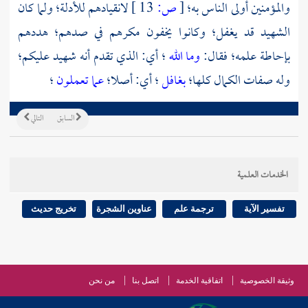
والمؤمنين أولى الناس به؛
[
ص:
13 ]
لانقيادهم للأدلة؛ ولما كان
الشهيد قد يغفل؛ وكانوا يخفون مكرهم في صدهم؛ هددهم
بإحاطة علمه؛ فقال:
وما الله
؛ أي: الذي تقدم أنه شهيد عليكم؛
وله صفات الكمال كلها؛
بغافل
؛ أي: أصلا؛
عما تعملون
؛
السابق
التالي
الخدمات العلمية
تفسير الآية
ترجمة علم
عناوين الشجرة
تخريج حديث
وثيقة الخصوصية
اتفاقية الخدمة
اتصل بنا
من نحن