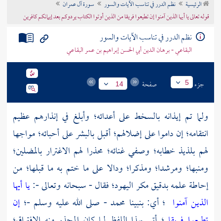
الرئيسية
نظم الدرر في تناسب الآيات والسور
سورة آل عمران
تراجم الأعلام
قوله تعالى يا أيها الذين آمنوا إن تطيعوا فريقا من الذين أوتوا الكتاب يردوكم بعد إيمانكم كافرين
نظم الدرر في تناسب الآيات والسور
البقاعي - برهان الدين أبي الحسن إبراهيم بن عمر البقاعي
جزء
صفحة
5
14
ولما تم إيذانه بالسخط على أعدائه؛ وأبلغ في إنذارهم عظيم
انتقامه؛ إن داموا على إضلالهم؛ أقبل بالبشر على أحبائه؛ مواجها
لهم بلذيذ خطابه؛ وصفي غنائه؛ محذرا لهم الاغترار بالمضلين؛
ومنبها؛ ومرشدا؛ ومذكرا؛ ودالا على ما ختم به ما قبلها؛ من
إحاطة علمه بدقيق مكر اليهود؛ فقال - سبحانه وتعالى -:
يا أيها
الذين آمنوا
؛ أي: بنبينا
محمد
- صلى الله عليه وسلم -؛
إن
تطيعوا فريقا
؛ أتى بهذا اللفظ لما كان المحذر منه الافتراق؛