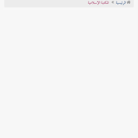
الرئيسية
المكتبة الإسلامية
تراجم الأعلام