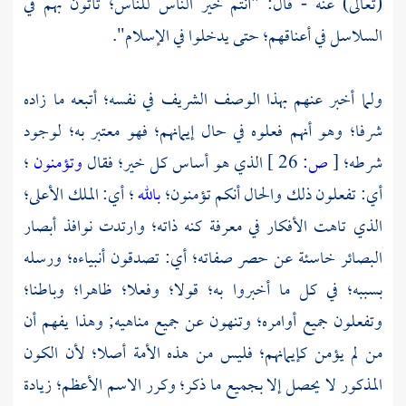
(تعالى) عنه - قال: "أنتم خير الناس للناس؛ تأتون بهم في
السلاسل في أعناقهم؛ حتى يدخلوا في الإسلام".
ولما أخبر عنهم بهذا الوصف الشريف في نفسه؛ أتبعه ما زاده
شرفا؛ وهو أنهم فعلوه في حال إيمانهم؛ فهو معتبر به؛ لوجود
شرطه؛
[
ص:
26 ]
الذي هو أساس كل خير؛ فقال
وتؤمنون
؛
أي: تفعلون ذلك والحال أنكم تؤمنون؛
بالله
؛ أي: الملك الأعلى؛
الذي تاهت الأفكار في معرفة كنه ذاته؛ وارتدت نوافذ أبصار
البصائر خاسئة عن حصر صفاته؛ أي: تصدقون أنبياءه؛ ورسله
بسببه؛ في كل ما أخبروا به؛ قولا؛ وفعلا؛ ظاهرا؛ وباطنا؛
وتفعلون جميع أوامره؛ وتنهون عن جميع مناهيه; وهذا يفهم أن
من لم يؤمن كإيمانهم؛ فليس من هذه الأمة أصلا؛ لأن الكون
المذكور لا يحصل إلا بجميع ما ذكر؛ وكرر الاسم الأعظم؛ زيادة