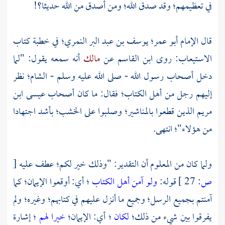
في تعظيمهم؛ وقد صدق الله؛ ومن أصدق من الله حديثا؟!
قال الإمام
أبو عمر؛ يوسف بن عبد البر النمري؛
في خطبة كتاب
الاستيعاب: روى
ابن القاسم
عن
مالك
أنه سمعه يقول: "لما
دخل أصحاب رسول الله - صلى الله عليه وسلم -
الشام؛
نظر
إليهم رجل من أهل الكتاب؛ فقال: ما كان أصحاب
عيسى ابن
مريم
الذين قطعوا بالمناشير؛ وصلبوا على الخشب؛ بأشد اجتهادا
من هؤلاء"؛ انتهى.
ولما كان من المعلوم أن التقدير: "وذلك خير لكم؛ عطف عليه
[
ص:
27 ]
قوله:
ولو آمن أهل الكتاب
؛ أي: أوقعوا الإيمان؛ كما
آمنتم بجميع الرسل؛ وجميع ما أنزل عليهم في كتابهم؛ وغيره؛ ولم
يفرقوا بين شيء من ذلك؛
لكان
؛ أي: الإيمان؛
خيرا لهم
؛ إشارة