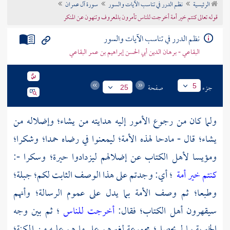
الرئيسية
نظم الدرر في تناسب الآيات والسور
سورة آل عمران
تراجم الأعلام
قوله تعالى كنتم خير أمة أخرجت للناس تأمرون بالمعروف وتنهون عن المنكر
نظم الدرر في تناسب الآيات والسور
البقاعي - برهان الدين أبي الحسن إبراهيم بن عمر البقاعي
جزء
صفحة
5
25
ولما كان من رجوع الأمور إليه هدايته من يشاء؛ وإضلاله من
يشاء؛ قال - مادحا لهذه الأمة؛ ليمعنوا في رضاه حمدا؛ وشكرا؛
ومؤيسا لأهل الكتاب عن إضلالهم ليزدادوا حيرة؛ وسكرا -:
كنتم خير أمة
؛ أي: وجدتم على هذا الوصف الثابت لكم؛ جبلة؛
وطبعا؛ ثم وصف الأمة بما يدل على عموم الرسالة؛ وأنهم
سيقهرون أهل الكتاب؛ فقال:
أخرجت للناس
؛ ثم بين وجه
الخيرية بما لم يحصل؛ مجموعة لغيرهم على ما هم عليه من المكنة؛