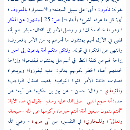
بقوله:
تأمرون
؛ أي: على سبيل التجدد؛ والاستمرار؛
بالمعروف
؛
أي: كل ما عرفه الشرع؛ وأجازه؛
[
ص:
25 ]
وتنهون عن المنكر
؛ وهو ما خالف ذلك؛ ولو وصل الأمر إلى القتال؛ مبشرا لهم بأنه
قضى في الأزل أنهم يمتثلون ما أمرهم به من الأمر بالمعروف؛
والنهي عن المنكر؛ في قوله:
ولتكن منكم أمة يدعون إلى الخير
؛
إراحة لهم من كلفة النظر في أنهم هل يمتثلون فيفلحوا؛ وإزاحة
لحملهم أعباء الخطر بكونهم يعانون عليه ليفوزوا؛ ويربحوا؛
فصارت فائدة الأمر كثيرة الثواب؛ بقصد امتثال الواجب؛
وللترمذي
- وقال: حسن - عن
بهز بن حكيم؛
عن أبيه؛ عن
جده؛
أنه سمع النبي - صلى اللـه عليه وسلم - يقول في هذه الآية:
"أنتم تتمون سبعين أمة؛ أنتم خيرها؛ وأكرمها على الله - سبحانه
وتعالى"؛
وللبخاري؛
في التفسير؛ عن
أبي هريرة
- رضي الله